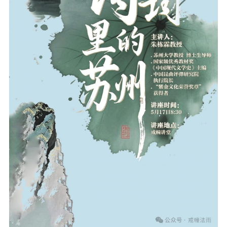
音频视频
弘法书籍
助印功德
弘法活动
西园法讯
皈依斋戒
义工家园
观世音热线
菩提静修营
观自在禅修营
教理研究
学报论集