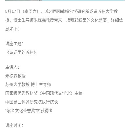
信息公告
5月17日（本周六），苏州西园戒幢佛学研究所邀请苏州大学教
戒幢论坛
授、博士生导师朱栋霖教授带来一场精彩纷呈的文化盛宴，详细信
寺院巡览
息如下：
活动记录
讲座主题：
西园风光
《诗词里的苏州》
下院风采
主讲人：
搜索
朱栋霖教授
苏州大学教授 博士生导师
国家级优秀教材奖《中国现代文学史》主编
中国昆曲评弹研究院执行院长
“紫金文化荣誉奖章”获得者
讲座时间：