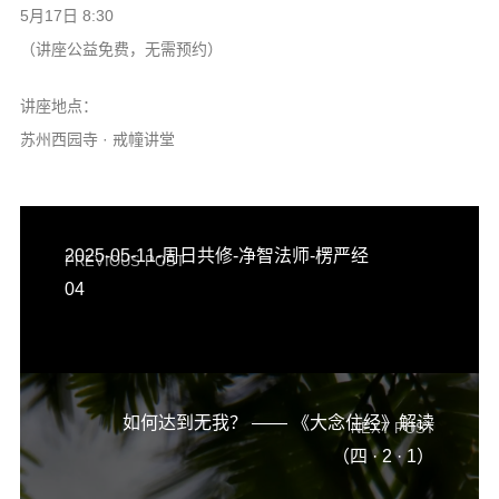
5月17日 8:30
（讲座公益免费，无需预约）
讲座地点：
苏州西园寺 · 戒幢讲堂
2025-05-11-周日共修-净智法师-楞严经
PREVIOUS POST
04
如何达到无我？ —— 《大念住经》解读
NEXT POST
（四 · 2 · 1）