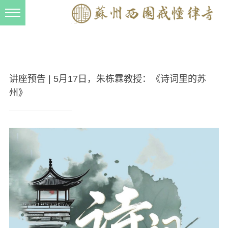
新闻动态
西园动态
法事活动
讲座预告 | 5月17日，朱栋霖教授：《诗词里的苏
交流往来
州》
三风建设
寺院管理
戒幢春秋
档案管理
道风建设
法音宣流