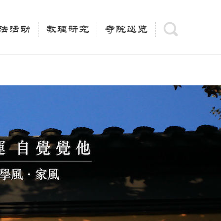
(is_category()){ $keywords = single_cat_title('', false);
= trim(strip_tags($keywords)); $description =
法活动
教理研究
寺院巡览