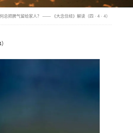
何总把脾气留给家人？ —— 《大念住经》解读（四 · 4 · 4）
4）