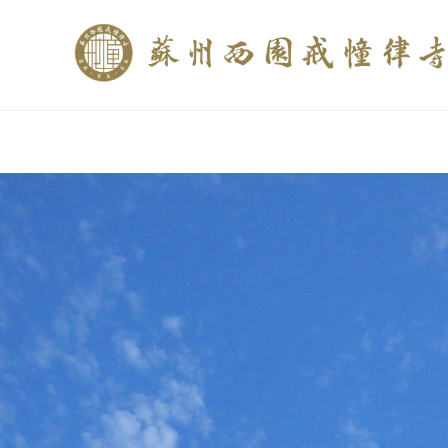
if (is_home()){ //这里描述在前******* $description = "西园寺和研究所发布
$description = category_description(); } elseif (is_tag()){ $keywords = s
trim(strip_tags($description)); ?>