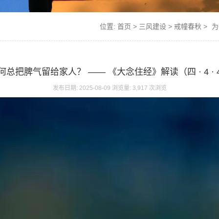
位置:
首页
>
三风建设
>
戒幢春秋
>
为
何总把脾气留给家人？ —— 《大念住经》解读（四 · 4 · 
发布日期: 2025-08-09 浏览量: 3,917 次浏览