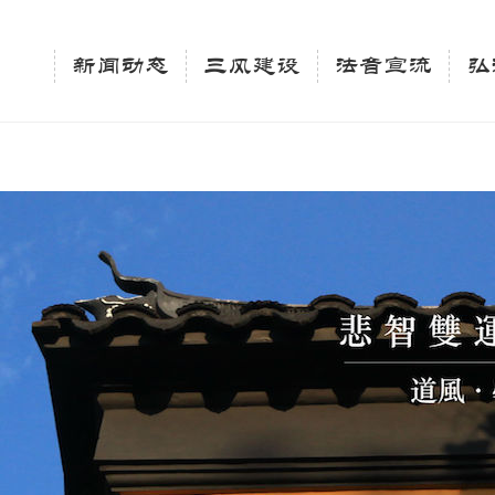
相关新闻法讯的官方平台"; $keywords = "西园寺，佛教,佛学院，法讯，心理咨询"; } elseif 
ingle_tag_title('', false); $description = tag_description(); } $keywords 
新闻动态
三风建设
法音宣流
弘