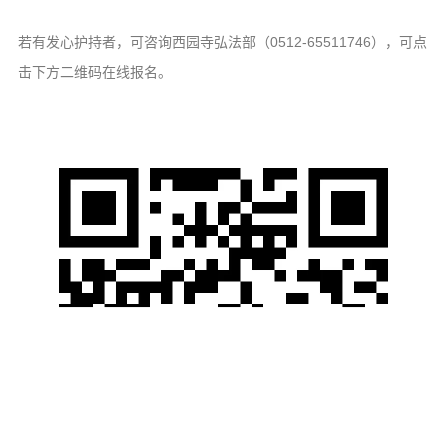
若有发心护持者，可咨询西园寺弘法部（0512-65511746），可点
击下方二维码在线报名。