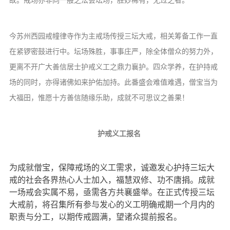
信息公告
戒幢论坛
今苏州西园戒幢律寺作为主戒场传授三坛大戒，相关筹备工作一直
寺院巡览
在紧锣密鼓进行中。坛场殊胜，事事庄严，除全体僧众的努力外，
活动记录
更离不开广大善信居士护戒义工之鼎力襄护。四众学养，在护持戒
场的同时，亦得诸佛如来护佑加持。此番盛会难值难遇，僧宝当为
西园风光
大福田，惟愿十方善信随缘乐助，成就不可思议之善果！
下院风采
搜索
护戒义工报名
为成就僧宝，保障戒场的义工需求，诚邀发心护持三坛大
戒的社会各界热心人士加入，福慧双修、功不唐捐。成就
一场戒会实属不易，亟需各方共襄盛举。在正式传授三坛
大戒前，将召集所有参与发心的义工明确戒期一个月内的
职责与分工，以期传戒圆满，望诸众提前报名。