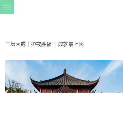
新闻动态
西园动态
法事活动
三坛大戒｜护戒胜福田 成就最上因
交流往来
三风建设
寺院管理
戒幢春秋
档案管理
道风建设
法音宣流