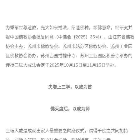
音频视频
弘法书籍
助印功德
为秉承世尊遗教，光大如来戒法，绍隆佛种，续佛慧命，经研究并
报中国佛教协会批复同意（中佛会〔2025〕35号），由江苏省佛教
弘法活动
协会主办，苏州市佛教协会、苏州市姑苏区佛教协会、苏州工业园
西园法讯
区佛教协会协办，苏州西园戒幢律寺、苏州工业园区积善寺承办的
皈依斋戒
传授三坛大戒法会定于2025年10月15日至11月15日举办。
义工家园
观世音热线
夫增上三学，以戒为首
菩提静修营
观自在禅修营
佛灭度后，以戒为师
教理研究
三坛大戒是成就出家人最重要之羯磨仪式，谓得千佛之共同加持
学报论集
故。戒场亦非同一般之法会坛场，胜妙稀有，无过之者。