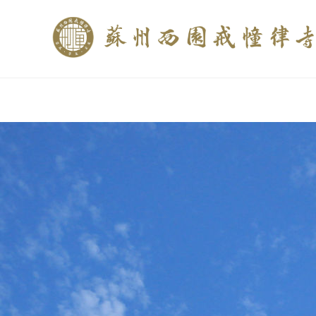
if (is_home()){ //这里描述在前******* $description = "西园寺和研究所发布
$description = category_description(); } elseif (is_tag()){ $keywords = s
trim(strip_tags($description)); ?>