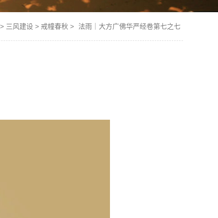
>
三风建设
>
戒幢春秋
>
法雨｜大方广佛华严经卷第七之七