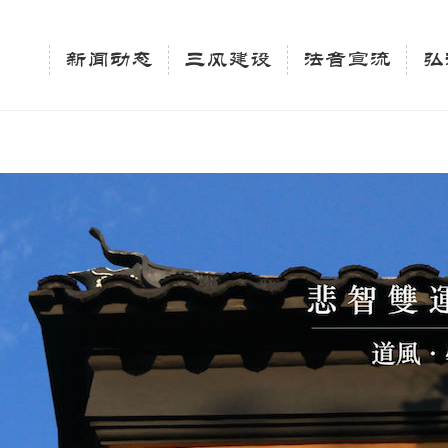
相关新闻法讯的官方平台"; $keywords = "西园寺，佛教,佛学院，法讯，心理咨询"; } elseif 
ingle_tag_title('', false); $description = tag_description(); } $keywords 
新闻动态
三风建设
法音宣流
弘