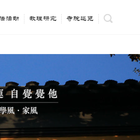
(is_category()){ $keywords = single_cat_title('', false);
= trim(strip_tags($keywords)); $description =
法活动
教理研究
寺院巡览