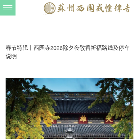
新闻动态
西园动态
法事活动
春节特辑丨西园寺2026除夕夜敬香祈福路线及停车
交流往来
说明
三风建设
寺院管理
戒幢春秋
档案管理
道风建设
法音宣流