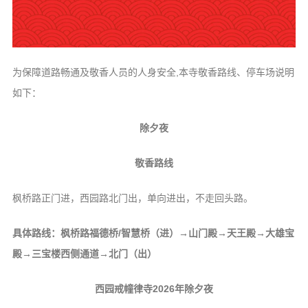
信息公告
戒幢论坛
寺院巡览
为保障道路畅通及敬香人员的人身安全,本寺敬香路线、停车场说明
活动记录
如下：
西园风光
除夕夜
下院风采
敬香路线
搜索
枫桥路正门进，西园路北门出，单向进出，不走回头路。
具体路线：枫桥路福德桥/智慧桥（进）→山门殿→天王殿→大雄宝
殿→三宝楼西侧通道→北门（出）
西园戒幢律寺2026年除夕夜