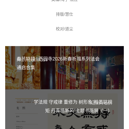
排版/慧仕
校对/道尘
春节特辑 | 西园寺2026新春祈福系列法会
PREVIOUS POST
通启合集
学法规 守戒律 重修为 树形象“翰墨铭规
NEXT POST
矩 丹青扬新风”主题书画展（一）