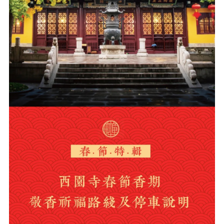
音频视频
弘法书籍
助印功德
弘法活动
西园法讯
皈依斋戒
义工家园
观世音热线
菩提静修营
观自在禅修营
教理研究
学报论集