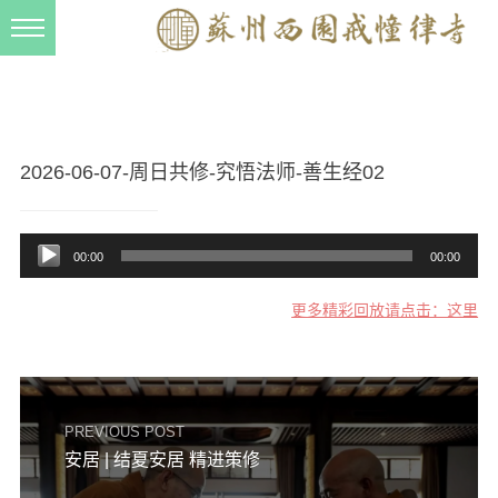
新闻动态
西园动态
法事活动
2026-06-07-周日共修-究悟法师-善生经02
交流往来
音
三风建设
00:00
00:00
频
寺院管理
播
更多精彩回放请点击：这里
放
戒幢春秋
器
档案管理
道风建设
PREVIOUS POST
法音宣流
安居 | 结夏安居 精进策修