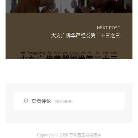
音频视频
弘法书籍
助印功德
NEXT POST
大方广佛华严经卷第二十三之三
弘法活动
西园法讯
皈依斋戒
义工家园
观世音热线
菩提静修营

查看评论 -
NOTHING
观自在禅修营
教理研究
学报论集
Copyright © 2026 苏州西园戒幢律寺