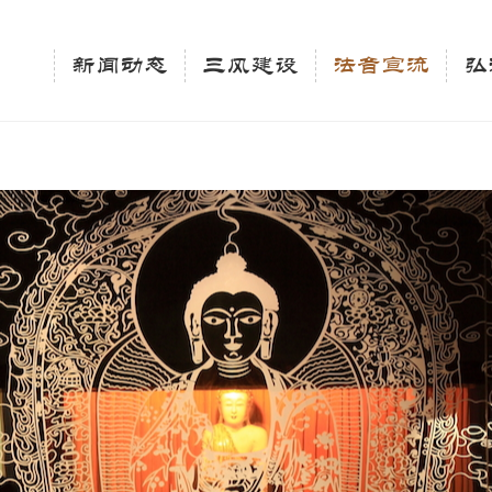
相关新闻法讯的官方平台"; $keywords = "西园寺，佛教,佛学院，法讯，心理咨询"; } elseif 
ingle_tag_title('', false); $description = tag_description(); } $keywords 
新闻动态
三风建设
法音宣流
弘