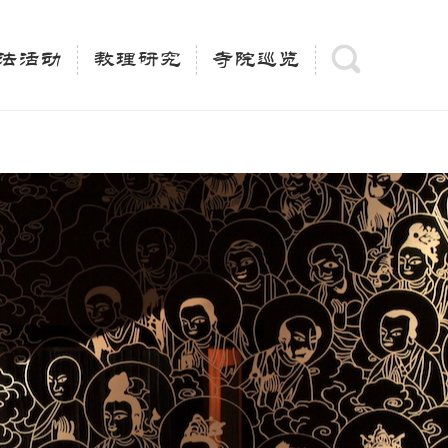
(is_category()){ $keywords = single_cat_title('', false);
= trim(strip_tags($keywords)); $description =
法活动
教理研究
寺院巡览