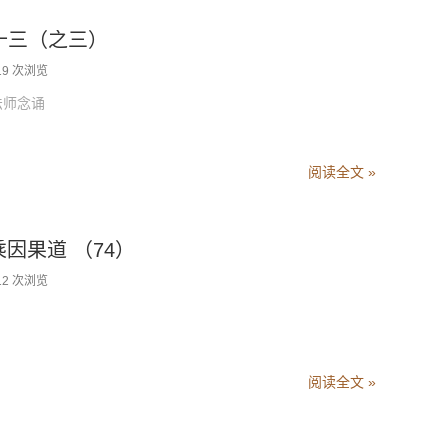
卷十三（之三）
19 次浏览
法师念诵
阅读全文 »
乘因果道 （74）
12 次浏览
阅读全文 »