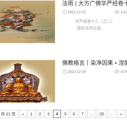
法雨 | 大方广佛华严经
2022-12-22
4,4
华严经
德安法师念诵
佛教格言丨染净因果 • 涅
2022-12-19
4,7
共 21 页
«
1
2
3
4
5
6
7
...
20
...
»