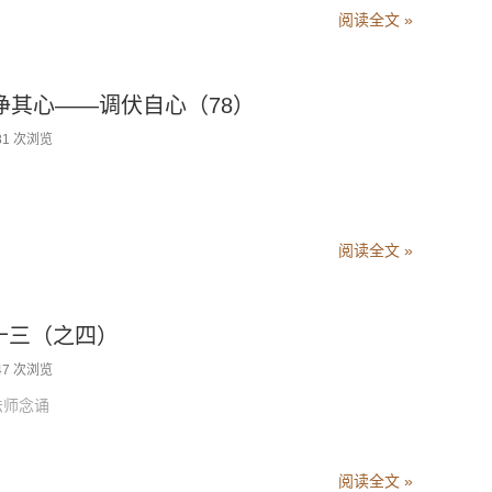
阅读全文 »
自净其心——调伏自心（78）
81 次浏览
阅读全文 »
卷十三（之四）
47 次浏览
德安法师念诵
阅读全文 »