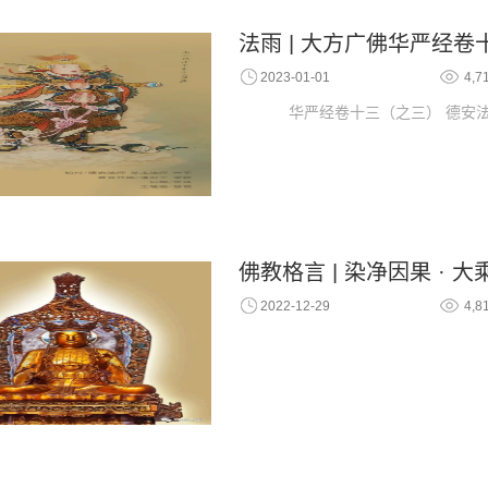
法雨 | 大方广佛华严经
2023-01-01
4,7
华严经卷十三（之三） 德安
佛教格言 | 染净因果 · 大
2022-12-29
4,8