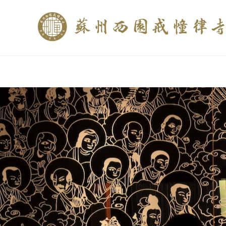
if (is_home()){ //这里描述在前******* $description = "西园寺和研究所发布
$description = category_description(); } elseif (is_tag()){ $keywords = s
trim(strip_tags($description)); ?>