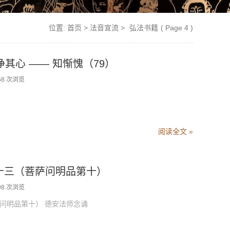
位置:
首页
>
法音宣流
>
弘法书籍
( Page 4 )
净其心 —— 知惭愧（79）
68 次浏览
阅读全文 »
卷十三（菩萨问明品第十）
98 次浏览
明品第十） 德安法师念诵