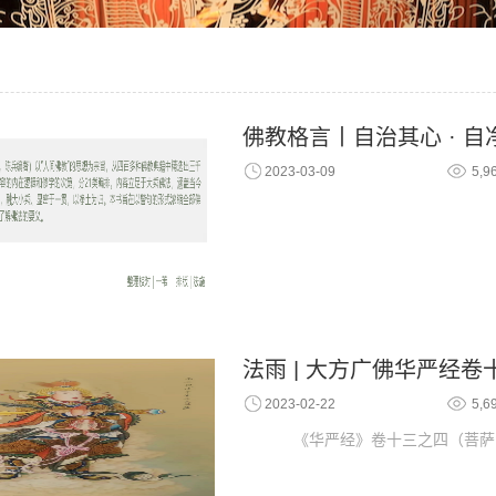
佛教格言丨自治其心 · 自
2023-03-09
5,9
法雨 | 大方广佛华严经
2023-02-22
5,6
《华严经》卷十三之四（菩萨问