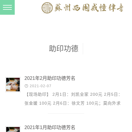
新闻动态
西园动态
法事活动
助印功德
交流往来
三风建设
寺院管理
2021年2月助印功德芳名

2021-02-07
戒幢春秋
【现场助印】 2月1日：刘凯全家 200元 2月5日：
档案管理
张金媛 100元 2月6日：徐文芳 100元；莫向外求
道风建设
200元；饶宽 100元 2月8日：果凯 500元；蒋韶宸
200元 2月9日：...
法音宣流
2021年1月助印功德芳名