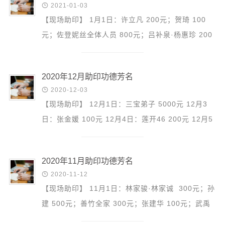
音频视频

2021-01-03
弘法书籍
【现场助印】 1月1日：许立凡 200元；贺琦 100
元；佐登妮丝全体人员 800元；吕补泉·杨惠珍 200
助印功德
元；刘珈成·吕英·刘力元 200元；陈相东全家 100
弘法活动
元；徐传烨 100...
2020年12月助印功德芳名
西园法讯

2020-12-03
皈依斋戒
【现场助印】 12月1日：三宝弟子 5000元 12月3
义工家园
日：张金媛 100元 12月4日：莲开46 200元 12月5
观世音热线
日：张建华 100元；许立凡 200元 12月8日：李昊
菩提静修营
远 100元；钱依婧...
2020年11月助印功德芳名
观自在禅修营

2020-11-12
【现场助印】 11月1日：林家骏·林家诚 300元；孙
教理研究
建 500元；善竹全家 300元；张建华 100元；武禹
学报论集
男 200元；刘伟·孙秀英 200元；郑毅·刘奕含·郑舒