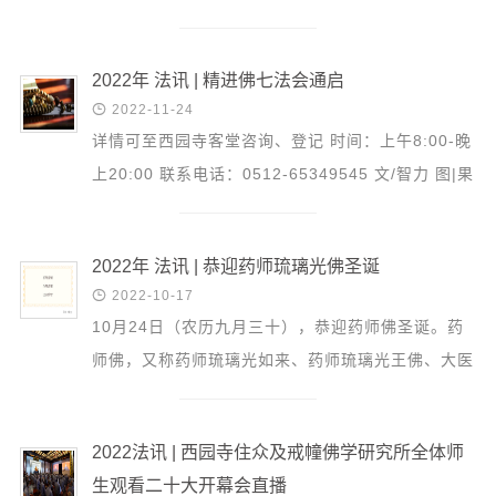
音频视频
弘法书籍
2022年 法讯 | 精进佛七法会通启
助印功德

2022-11-24
弘法活动
详情可至西园寺客堂咨询、登记 时间：上午8:00-晚
上20:00 联系电话：0512-65349545 文/智力 图|果
西园法讯
一法师 美编|慧仕
皈依斋戒
义工家园
2022年 法讯 | 恭迎药师琉璃光佛圣诞
观世音热线

2022-10-17
10月24日（农历九月三十），恭迎药师佛圣诞。药
菩提静修营
师佛，又称药师琉璃光如来、药师琉璃光王佛、大医
观自在禅修营
王佛、医王善逝、十二愿王，为佛教东方净琉璃世界
教理研究
之教主。...
2022法讯 | 西园寺住众及戒幢佛学研究所全体师
学报论集
生观看二十大开幕会直播