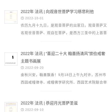
2022年 法讯 | 向观音世菩萨学习慈悲利他

2022-10-01
农历九月十九日，是观音菩萨的出家日。观音菩萨又
名观世音菩萨、观自在菩萨，是西方三圣中的上首菩
萨，她是救世最切者，表现一切佛菩萨的大悲心。
观音菩萨...
2022年 法讯 | “喜迎二十大 翰墨扬清风”崇俭戒奢
主题书画展

2022-09-20
金秋兴安，翰墨飘香！9月18日上午九时许，苏州市
西园戒幢律寺、戒幢佛学研究所、西园艺术院联合举
办的“喜迎二十大·翰墨扬清风”崇俭戒奢主题书画作
品展，在...
2022年 法讯 | 恭迎月光菩萨圣诞

2022-09-10