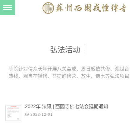
新闻动态
西园动态
法事活动
弘法活动
交流往来
三风建设
寺院针对信众长年开展八关斋戒、周日皈依共修、观世音
热线、观自在禅修、菩提静修营、放生、佛七等弘法项目
寺院管理
戒幢春秋
档案管理
2022年 法讯 | 西园寺佛七法会延期通知
道风建设

2022-12-01
法音宣流