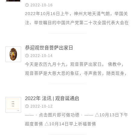
信息公告

2022-10-16
戒幢论坛
2022年10月16日上午，神州大地天清气朗，举国关
注、举世瞩目的中国共产党第二十次全国代表大会在
寺院巡览
北京人民大会堂隆重开幕。习近平总书记代表第十九
活动记录
届中央委员...
恭迎观世音菩萨出家日
西园风光

2022-10-14
下院风采
今天是农历九月十九，观音菩萨出家日。 佛教中，
搜索
观音菩萨是大慈大悲的象征，寻声救苦，随类现身，
千处祈求千处应，是众生的依怙，更是学习的榜样。
观音菩萨...
2022年 法讯 | 观音诞通启

2022-10-12
—— · 点击图片即可做功德 · —— △10月13日下午
超度普佛 △10月14日早上祈福普佛