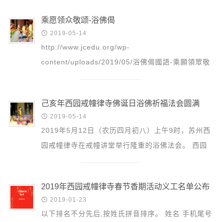
信息公告
如期进行...
戒幢论坛
乘愿领众敬颂-浴佛偈

2019-05-14
寺院巡览
http://www.jcedu.org/wp-
content/uploads/2019/05/浴佛偈國語-乘願領眾敬
活动记录
頌.mp3 浴佛偈(國語)——乘願領眾敬頌 我今灌沐
西园风光
诸如来 净智庄严功德海 五...
下院风采
己亥年西园戒幢律寺佛诞日浴佛祈福法会圆满

2019-05-14
搜索
2019年5月12日（农历四月初八）上午9时，苏州西
园戒幢律寺在戒幢讲堂举行隆重的浴佛法会。 西园
寺住持普仁大和尚为众开示 今天是本师释迦牟尼佛
的诞生日...
2019年西园戒幢律寺春节香期活动义工名单公布

2019-01-23
以下排名不分先后,按姓氏拼音排序。 姓名 手机尾号