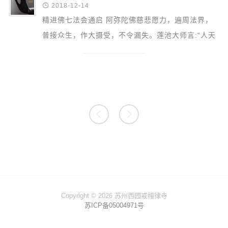

2018-12-14
精进佛七法会通启 阿弥陀佛慈悲愿力，遍周法界，
普接众生，作大摄受，不令漏失。莲池大师言:“人天
路上，作福为先。生死海中，念佛第一。”释迦牟尼
佛在《弥陀...


Copyright © 2026 苏州西园戒幢律寺
苏ICP备05004971号