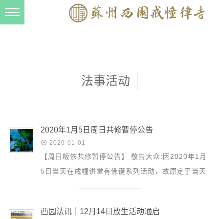
新闻动态
西园动态
法事活动
法事活动
交流往来
三风建设
寺院管理
2020年1月5日周日共修暂停公告

2020-01-01
戒幢春秋
【周日皈依共修暂停公告】 敬告大众:因2020年1月
档案管理
5日当天在戒幢讲堂有佛诞系列活动，故原定于当天
道风建设
周日皈依共修暂停一次。特此公告。 西园寺
网络部 ...
法音宣流
西园法讯｜12月14日放生活动通启