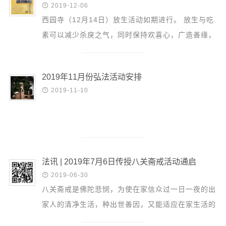
音频视频

2019-12-06
弘法书籍
西园寺（12月14日）放生活动如期进行。 放生与吃
素可以减少杀戾之气，同时保持欢喜心，广造善缘，
助印功德
增长慈悲智慧。 ◆放生，不仅可以挽救生命，还可
弘法活动
以积累功德...
2019年11月份弘法活动安排
西园法讯

2019-11-10
皈依斋戒
义工家园
观世音热线
菩提静修营
法讯 | 2019年7月6日传授八关斋戒活动通启
观自在禅修营

2019-06-30
八关斋戒是佛陀悲悯，为使在家信众过一日一夜的出
教理研究
家人的清净生活，种出世善因，又能适应在家生活的
学报论集
特点，而特别开设的方便法门。六月的八关斋戒活动