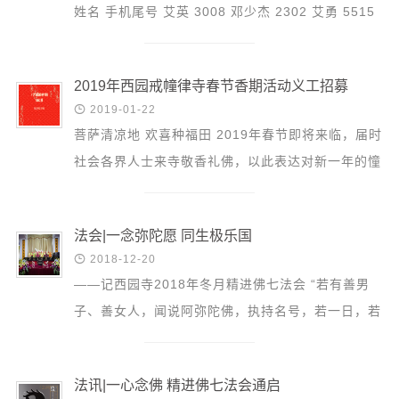
姓名 手机尾号 艾英 3008 邓少杰 2302 艾勇 5515
邓颖溪 4885 安婧 9953 丁爱华 7320 柏传珍 0...
2019年西园戒幢律寺春节香期活动义工招募

2019-01-22
菩萨清凉地 欢喜种福田 2019年春节即将来临，届时
社会各界人士来寺敬香礼佛，以此表达对新一年的憧
憬和祝福。在春节期间，本寺将隆重举办“新春祈福
法会”以及...
法会|一念弥陀愿 同生极乐国

2018-12-20
——记西园寺2018年冬月精进佛七法会 “若有善男
子、善女人，闻说阿弥陀佛，执持名号，若一日，若
二日，若三日，若四日，若五日，若六日，若七日，
一心不乱，其...
法讯|一心念佛 精进佛七法会通启