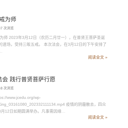
戒为师
87 次浏览
 2023年3月12日（农历二月廿一），在普贤王菩萨圣诞
道场，受持三皈五戒。 本次法会，在3月12日的下午安排了
…
阅读全文 »
戒法会 践行普贤菩萨行愿
48 次浏览
www.jcedu.org/wp-
Gong_Xing_03161080_202332111134.mp4 疫情的阴霾散去，四众
月12日如期圆满举办。凡事需因缘…
阅读全文 »