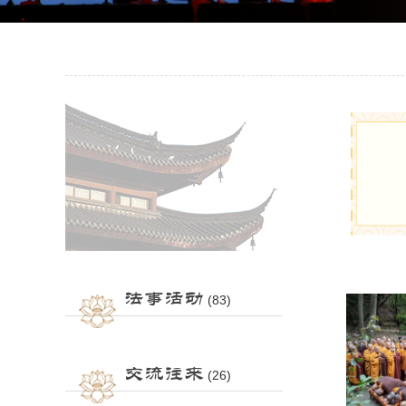
法事活动
(83)
交流往来
(26)