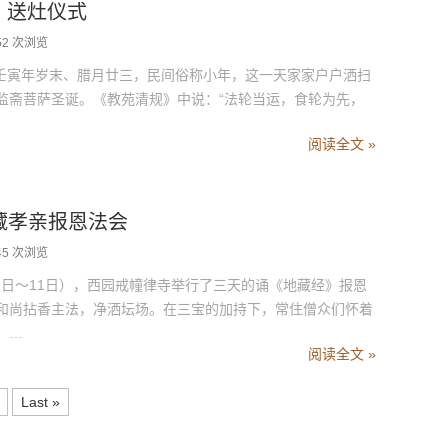
· 送灶仪式
52 次浏览
 壬寅年岁末、腊月廿三，民间俗称小年，这一天家家户户洒扫
监斋菩萨圣诞。《教苑清规》中说：“法轮当运，食轮为先，
阅读全文 »
地藏孝亲报恩法会
45 次浏览
日～11日），西园戒幢律寺举行了三天的诵《地藏经》报恩
和尚拈香主法，净洒坛场。在三宝的加持下，常住僧众们怀着
，…
阅读全文 »
Last »