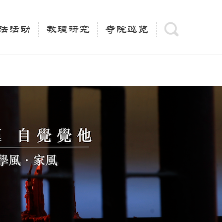
(is_category()){ $keywords = single_cat_title('', false);
= trim(strip_tags($keywords)); $description =
法活动
教理研究
寺院巡览