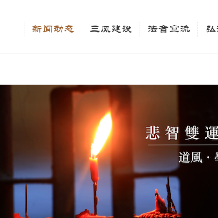
相关新闻法讯的官方平台"; $keywords = "西园寺，佛教,佛学院，法讯，心理咨询"; } elseif 
ingle_tag_title('', false); $description = tag_description(); } $keywords 
新闻动态
三风建设
法音宣流
弘