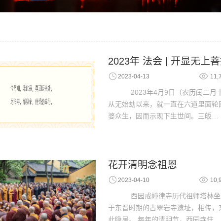
2023年 法会 | 开显无
2023-04-13
11,
2023年4月9日（农历闰二月
从无始劫以来，就一直在六道里面轮
婆众生，因而示现下生世间。三皈…
花开清明念祖恩
2023-04-10
10,
西园戒幢律寺历代祖师塔林坐
于东晋时期的古翠岩寺遗址，相传，
此隐居。 每年的清明节，西园寺住…