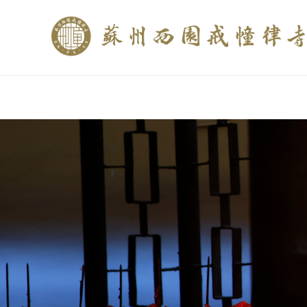
if (is_home()){ //这里描述在前******* $description = "西园寺和研究所发布
$description = category_description(); } elseif (is_tag()){ $keywords = s
trim(strip_tags($description)); ?>