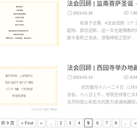
法会回顾 | 监斋菩萨圣诞 
2023-01-16
7,8
收录于合集 #法会回顾 1个
庭除、辞旧迎新，这一天也是佛教的
欲令香积之充余，须借神祗之匡护…
法会回顾 | 西园寺举办
2023-01-13
8,5
农历腊月十八～二十日（1月9
法会。十八日上午，寺院住持普仁大
无尽的悲心和宏大的愿力读诵地藏经
，共 9 页
« First
«
...
2
3
4
5
6
7
8
...
»