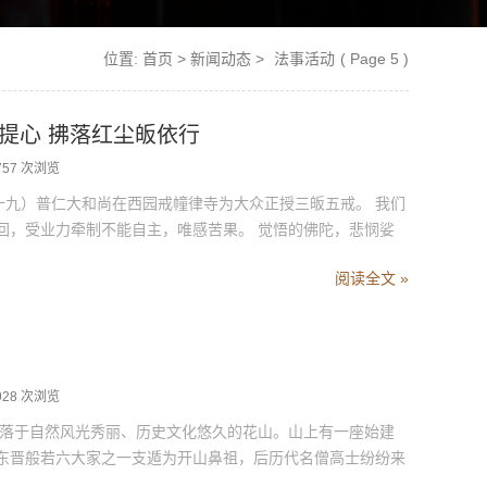
位置:
首页
>
新闻动态
>
法事活动
( Page 5 )
上菩提心 拂落红尘皈依行
757 次浏览
十九）普仁大和尚在西园戒幢律寺为大众正授三皈五戒。 我们
回，受业力牵制不能自主，唯感苦果。 觉悟的佛陀，悲悯娑
阅读全文 »
928 次浏览
落于自然风光秀丽、历史文化悠久的花山。山上有一座始建
东晋般若六大家之一支遁为开山鼻祖，后历代名僧高士纷纷来