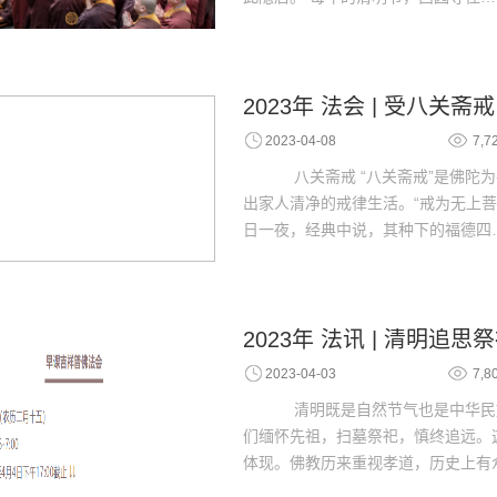
2023年 法会 | 受八关斋
2023-04-08
7,7
八关斋戒 “八关斋戒”是佛陀
出家人清净的戒律生活。“戒为无上
日一夜，经典中说，其种下的福德四
2023年 法讯 | 清明追
2023-04-03
7,8
清明既是自然节气也是中华民
们缅怀先祖，扫墓祭祀，慎终追远。
体现。佛教历来重视孝道，历史上有