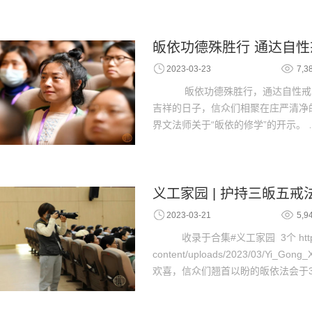
皈依功德殊胜行 通达自性
2023-03-23
7,3
皈依功德殊胜行，通达自性戒为师
吉祥的日子，信众们相聚在庄严清净的
界文法师关于“皈依的修学”的开示。 
义工家园 | 护持三皈五
2023-03-21
5,9
收录于合集#义工家园 3个 https://
content/uploads/2023/03/Yi_
欢喜，信众们翘首以盼的皈依法会于3