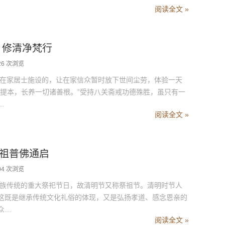
阅读全文 »
戒 修清净梵行
26 次浏览
为在家居士施设的，让在家信众暂时放下世间尘劳，体验一天
菩提本，长养一切诸善根。”受持八关斋戒功德殊胜，虽只有一
…
阅读全文 »
思祭祖普佛通启
04 次浏览
族传统的重大祭祀节日，故清明节又称祭祖节。清明时节人
这既是继承传统文化礼俗的体现，又是弘扬孝道、感念恩亲的
众…
阅读全文 »