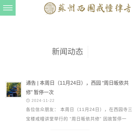
新闻动态
西园动态
法事活动
新闻动态
交流往来
三风建设
寺院管理
通告 | 本周日（11月24日），西园 “周日皈依共
修” 暂停一次
戒幢春秋

2024-11-22
档案管理
各位信众朋友： 本周日（11月24日），在西园寺三
道风建设
宝楼戒幢讲堂举行的 “周日皈依共修” 因故暂停一
次，12月1日将恢复正常，请广大信众相互转告，给
法音宣流
您带来的不便...