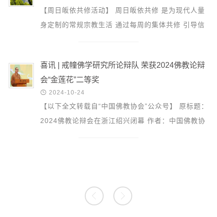
【周日皈依共修活动】 周日皈依共修 是为现代人量
身定制的常规宗教生活 通过每周的集体共修 引导信
众建立正知正见 具足正信正行 本周主题：《正念禅
的前世今...
喜讯 | 戒幢佛学研究所论辩队 荣获2024佛教论辩
会“金莲花”二等奖

2024-10-24
【以下全文转载自“中国佛教协会”公众号】 原标题：
2024佛教论辩会在浙江绍兴闭幕 作者：中国佛教协
会 2024年10月23日下午，由中国佛教协会主办、中
国佛教讲经...

