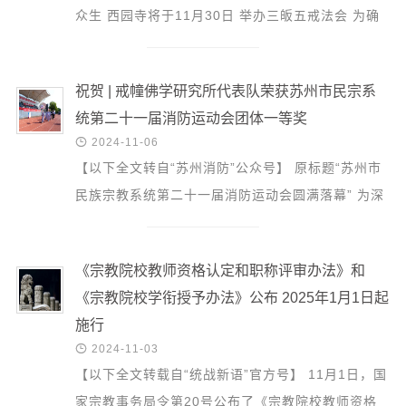
信息公告
众生 西园寺将于11月30日 举办三皈五戒法会 为确
戒幢论坛
保法会有序进行 特招募义工护持 随喜您发心报名 广
结善缘 积...
寺院巡览
祝贺 | 戒幢佛学研究所代表队荣获苏州市民宗系
活动记录
统第二十一届消防运动会团体一等奖

2024-11-06
西园风光
【以下全文转自“苏州消防”公众号】 原标题“苏州市
下院风采
民族宗教系统第二十一届消防运动会圆满落幕” 为深
搜索
入学习贯彻习近平总书记关于安全生产重要指示批示
精神，扎...
《宗教院校教师资格认定和职称评审办法》和
《宗教院校学衔授予办法》公布 2025年1月1日起
施行

2024-11-03
【以下全文转载自“统战新语”官方号】 11月1日，国
家宗教事务局令第20号公布了《宗教院校教师资格