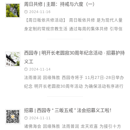
音频视频
周日共修 | 主题：持戒与六度（一）
弘法书籍

2024-11-16
【周日皈依共修活动】 周日皈依共修 是为现代人量
助印功德
身定制的常规宗教生活 通过每周的集体共修 引导信
弘法活动
众建立正知正见 具足正信正行 本周主题：《持戒与
六度》（...
西园法讯
西园寺 | 明开长老圆寂30周年纪念活动 · 招募护持
皈依斋戒
义工
义工家园

2024-11-14
观世音热线
法雨普润 因缘殊胜 西园寺将于 11月27日-28日举办
菩提静修营
纪念 明开长老圆寂30周年活动 为确保活动有序进行
特招募义工护持 愿以此培植福田 广集资粮 圆满菩提
观自在禅修营
报名...
教理研究
招募 | 西园寺 “ 三皈五戒 ” 法会招募义工啦！

2024-11-11
学报论集
诸佛海会 因缘殊胜 法雨普润 龙天欢喜 为接引十方