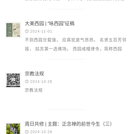
认定和职称评审办法》、第21号公布了《宗教院校
学衔授予办法...
大美西园 | “咏西园”征稿

2024-11-01
不到西园廿载强， 应真犹是气昂昂。 名贤五百芳邻
接， 姑苏第一选佛场。 西园戒幢律寺，简称西园
寺，始建于元代，迄今已有七百余年的历史。漫步西
园，殿宇雄...
宗教法规

2024-10-28
宗教法规
周日共修 | 主题：正念禅的前世今生（三）

2024-10-28