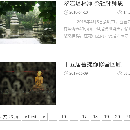
翠岩塔林净 祭祖怀师恩
2018-04-10
14,
2018年4月5日清明节，西
有些降温和小雨，但是祭祖当天，恰
悠然自得。在花山之内，便是西园寺
十五届菩提静修营回顾
2017-10-09
58,
，共 23 页
« First
«
...
10
...
17
18
19
20
2