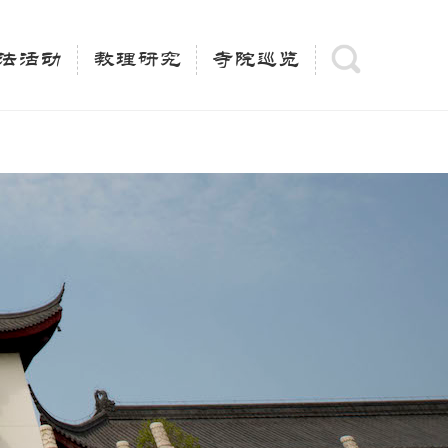
(is_category()){ $keywords = single_cat_title('', false);
= trim(strip_tags($keywords)); $description =
法活动
教理研究
寺院巡览