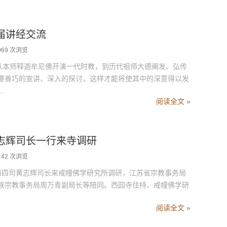
届讲经交流
069 次浏览
从本师释迦牟尼佛开演一代时教，到历代祖师大德阐发、弘传
要善巧的宣讲、深入的探讨，这样才能将使其中的深意得以发
…
阅读全文 »
志辉司长一行来寺调研
142 次浏览
四司黄志辉司长来戒幢佛学研究所调研，江苏省宗教事务局
族宗教事务局周万青副局长等陪同。西园寺住持、戒幢佛学研
阅读全文 »