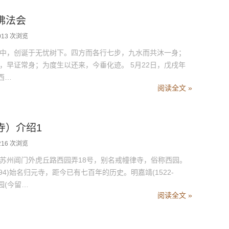
佛法会
013 次浏览
中，创诞于无忧树下。四方而各行七步，九水而共沐一身；
，早证常身；为度生以还来，今垂化迹。 5月22日，戊戌年
西…
阅读全文 »
寺）介绍1
216 次浏览
苏州阊门外虎丘路西园弄18号，别名戒幢律寺，俗称西园。
294)始名归元寺，距今已有七百年的历史。明嘉靖(1522-
园(今留…
阅读全文 »