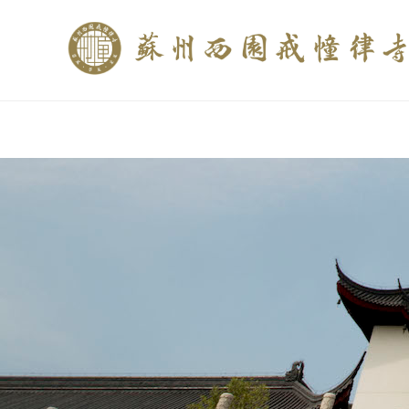
if (is_home()){ //这里描述在前******* $description = "西园寺和研究所发布
$description = category_description(); } elseif (is_tag()){ $keywords = s
trim(strip_tags($description)); ?>