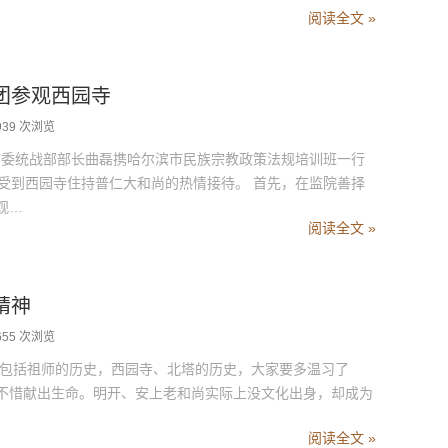
阅读全文 »
团参观西园寺
939 次浏览
委统战部部长曲磊携哈尔滨市民族宗教政策法规培训班一行
，受到西园寺住持普仁大和尚的热情接待。 首先，在监院善择
观…
阅读全文 »
精神
655 次浏览
包括祖师的历史，西园寺、北塔的历史，大家要多温习了
不惜献出生命。明开、安上老和尚实际上没文化出身，却成为
阅读全文 »