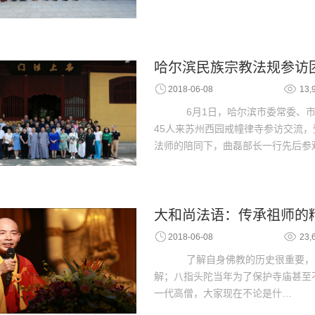
哈尔滨民族宗教法规参访
2018-06-08
13,
6月1日，哈尔滨市委常委、市
45人来苏州西园戒幢律寺参访交流
法师的陪同下，曲磊部长一行先后参
大和尚法语：传承祖师的
2018-06-08
23,
了解自身佛教的历史很重要，
解；八指头陀当年为了保护寺庙甚至
一代高僧，大家现在不论是什…