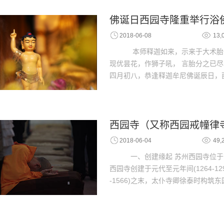
佛诞日西园寺隆重举行浴
2018-06-08
13,
本师释迦如来，示来于大术胎
现优昙花，作狮子吼， 言胎分之已尽
四月初八，恭逢释迦牟尼佛诞辰日，
西园寺（又称西园戒幢律
2018-06-04
49,
一、创建缘起 苏州西园寺位于
西园寺创建于元代至元年间(1264-1
-1566)之末，太仆寺卿徐泰时构筑东