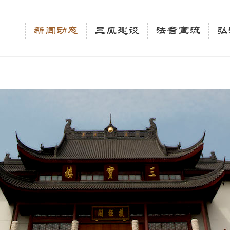
相关新闻法讯的官方平台"; $keywords = "西园寺，佛教,佛学院，法讯，心理咨询"; } elseif 
ingle_tag_title('', false); $description = tag_description(); } $keywords 
新闻动态
三风建设
法音宣流
弘