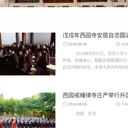
戊戌年西园寺安居自恣圆
2018-08-29
9,3
2018年8月25日，农历七
外缘、收摄身心、精勤实修圆满的日
自恣作相的信号。全寺大界内所有的
西园戒幢律寺庄严举行升
2018-08-29
7,4
排版：念浔