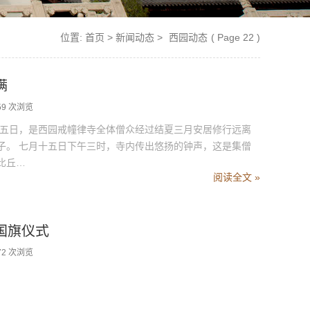
位置:
首页
>
新闻动态
>
西园动态
( Page 22 )
满
59 次浏览
月十五日，是西园戒幢律寺全体僧众经过结夏三月安居修行远离
子。 七月十五日下午三时，寺内传出悠扬的钟声，这是集僧
比丘…
阅读全文 »
国旗仪式
72 次浏览