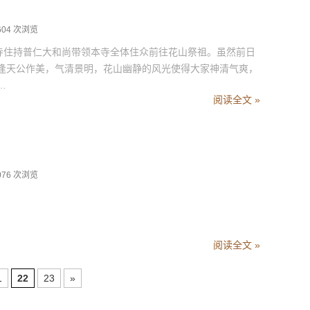
604 次浏览
园寺住持普仁大和尚带领本寺全体住众前往花山祭祖。虽然前日
逢天公作美，气清景明，花山幽静的风光使得大家神清气爽，
…
阅读全文 »
076 次浏览
阅读全文 »
1
22
23
»