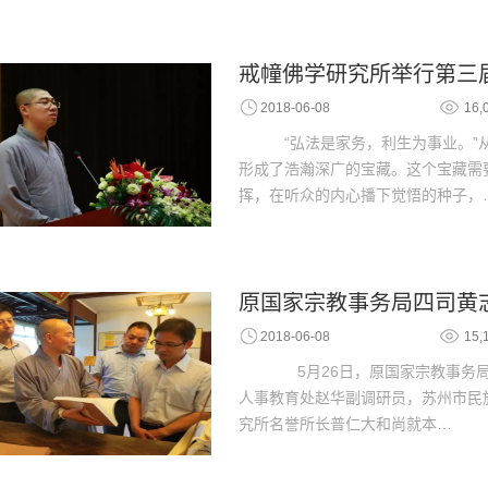
戒幢佛学研究所举行第三
2018-06-08
16,
“弘法是家务，利生为事业。”
形成了浩瀚深广的宝藏。这个宝藏需
挥，在听众的内心播下觉悟的种子，
原国家宗教事务局四司黄
2018-06-08
15,
5月26日，原国家宗教事务局
人事教育处赵华副调研员，苏州市民
究所名誉所长普仁大和尚就本…