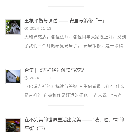
信息公告
可以用九种方法来打磨它。哪九种方法呢？ 「 1. 观
戒幢论坛
诸行灭坏...
五根平衡与调适 —— 安居与策修「一」
寺院巡览

2024-11-13
大和尚慈悲，各位法师、各位同学大家晚上好，又到
活动记录
了我们三个月的结夏安居了。 安居策修，是一段精
西园风光
进修行的宝贵时光，可能很多同学也做了一些规划，
下院风采
希望能够在...
合集 | 《吉祥经》解读与答疑
搜索

2024-11-11
《佛说吉祥经》解读与答疑 人生何者最吉祥？ 什么
是吉祥？ 它被称作是好运的征兆。 古人说：“吉者，
福善之事；祥者，嘉庆之征。” 象征着我们将要得到
祥瑞、幸...
在不完美的世界里活出完美 —— “法、理、情”的
平衡（下）