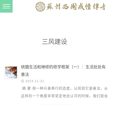
新闻动态
西园动态
法事活动
三风建设
交流往来
三风建设
寺院管理
统摄生活和禅修的修学框架（一）：生活处处有
善法
戒幢春秋

2024-11-22
档案管理
摘 要 用一种众善奉行的态度，认知到它是善法，从
道风建设
这样的一个角度非常坚定地去认可的时候，我们就会
发现，瞬间整个心量就会非常的不一样，我们的心就
法音宣流
能够瞬间...