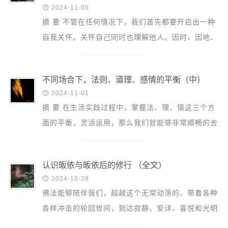

2024-11-05
摘 要 不管在任何情况下，我们首先都要开启出一种
自我关怀。关怀自己同时也理解他人。因时、因地、
因人，能够做出最有智慧的和慈悲的抉择，这样可能
才是最好...
不同场合下，法则、道理、感情的平衡（中）

2024-11-01
摘 要 在生活实践过程中，掌握法、理、情这三个方
面的平衡，灵活运用，那么我们就能够非常顺畅的去
处理各种各样的问题。 续前—— 自我关怀跟自私之
间的区别是...
认识皈依与皈依后的修行 （全文）

2024-10-28
佛法能够陪伴我们，超越这个无常动荡的、带着各种
各样冲击的轮回世间，到达寂静、安详、喜悦和光明
的未来。 一、认识皈依 佛是我们的人生榜样、导师