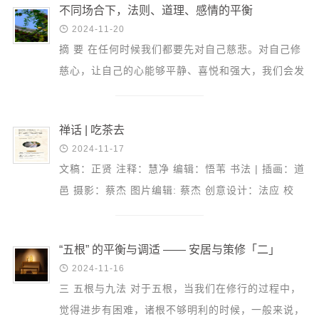
音频视频
不同场合下，法则、道理、感情的平衡
弘法书籍

2024-11-20
摘 要 在任何时候我们都要先对自己慈悲。对自己修
助印功德
慈心，让自己的心能够平静、喜悦和强大，我们会发
弘法活动
现很多问题就不再是问题。 今天已经是慈心禅营的
第三天了。...
西园法讯
禅话 | 吃茶去
皈依斋戒

2024-11-17
义工家园
文稿：正贤 注释：慧净 编辑：悟苇 书法 | 插画：道
观世音热线
邑 摄影：蔡杰 图片编辑: 蔡杰 创意设计：法应 校
菩提静修营
对：道尘 觉照 法随
观自在禅修营
“五根” 的平衡与调适 —— 安居与策修「二」
教理研究

2024-11-16
三 五根与九法 对于五根，当我们在修行的过程中，
学报论集
觉得进步有困难，诸根不够明利的时候，一般来说，