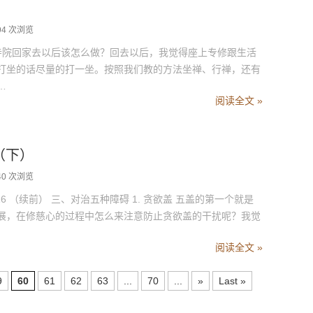
94 次浏览
院回家去以后该怎么做？回去以后，我觉得座上专修跟生活
打坐的话尽量的打一坐。按照我们教的方法坐禅、行禅，还有
…
阅读全文 »
（下）
40 次浏览
6 （续前） 三、对治五种障碍 1. 贪欲盖 五盖的第一个就是
展，在修慈心的过程中怎么来注意防止贪欲盖的干扰呢？我觉
阅读全文 »
9
60
61
62
63
...
70
...
»
Last »