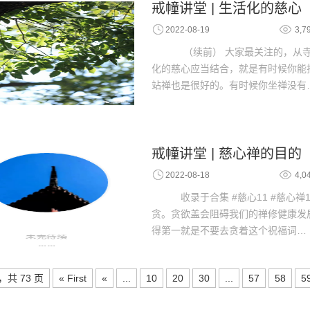
戒幢讲堂 | 生活化的慈心
2022-08-19
3,7
（续前） 大家最关注的，从寺
化的慈心应当结合，就是有时候你能
站禅也是很好的。有时候你坐禅没有
戒幢讲堂 | 慈心禅的目的
2022-08-18
4,0
收录于合集 #慈心11 #慈心禅1
贪。贪欲盖会阻碍我们的禅修健康发
得第一就是不要去贪着这个祝福词…
，共 73 页
« First
«
...
10
20
30
...
57
58
5