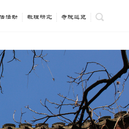
(is_category()){ $keywords = single_cat_title('', false);
= trim(strip_tags($keywords)); $description =
法活动
教理研究
寺院巡览