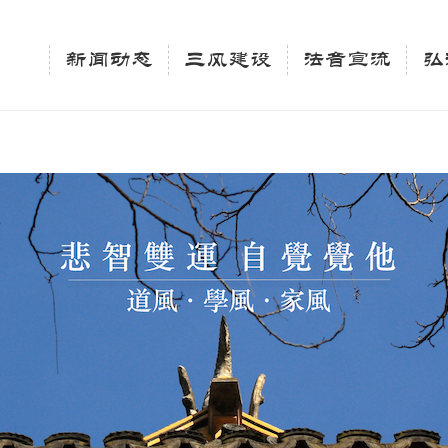
相关新闻法讯的官方平台"; $keywords = "西园寺，佛教,佛学院，法讯，心理咨询"; } elseif 
ingle_tag_title('', false); $description = tag_description(); } $keywords 
新闻动态
三风建设
法音宣流
弘