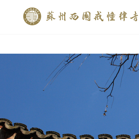
if (is_home()){ //这里描述在前******* $description = "西园寺和研究所发布
$description = category_description(); } elseif (is_tag()){ $keywords = s
trim(strip_tags($description)); ?>