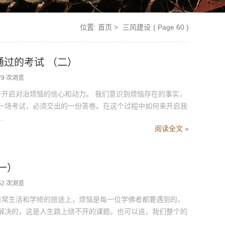
位置:
首页
>
三风建设
( Page 60 )
通过的考试 （二）
79 次浏览
开启对治烦恼的信心和动力。 我们意识到烦恼存在的事实，
一场考试，必须交出的一份答卷。在这个过程中如何来开启我
…
阅读全文 »
（一）
62 次浏览
常生活和学修的旅途上，烦恼是每一位学佛者都要遇到的，
解决的，这是人生路上绕不开的课题。也可以说，我们整个的
…