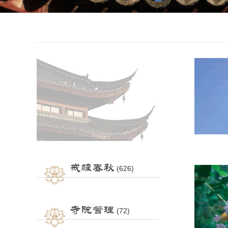
戒幢春秋
(626)
寺院管理
(72)