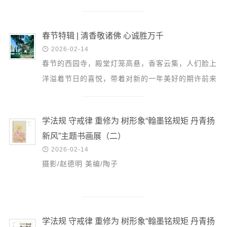
信息公告
戒幢论坛
春节特辑 | 清香敬诸佛 心诚胜万千
寺院巡览

2026-02-14
春节的西园寺，殿堂灯笼高悬，香客云集，人们脸上
活动记录
洋溢着节日的喜悦，带着对新的一年美好的期许前来
西园风光
礼佛敬香，以感念恭敬之心迎新祈福。 香不在多 心
下院风采
诚则灵 ...
学法规 守戒律 重修为 树形象“翰墨铭规矩 丹青扬
搜索
新风”主题书画展（二）

2026-02-14
摄影/赵德明 美编/陶子
学法规 守戒律 重修为 树形象“翰墨铭规矩 丹青扬