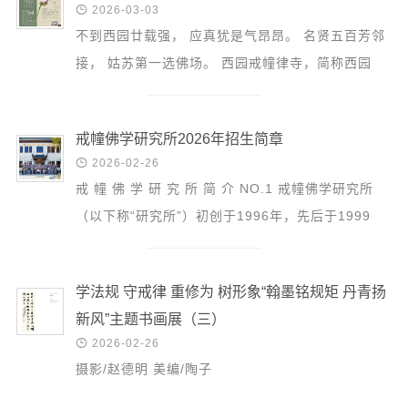
音频视频

2026-03-03
弘法书籍
不到西园廿载强， 应真犹是气昂昂。 名贤五百芳邻
接， 姑苏第一选佛场。 西园戒幢律寺，简称西园
助印功德
寺，始建于元代，迄今已有七百余年的历史。漫步西
弘法活动
园，殿宇雄...
戒幢佛学研究所2026年招生简章
西园法讯

2026-02-26
皈依斋戒
戒 幢 佛 学 研 究 所 简 介 NO.1 戒幢佛学研究所
义工家园
（以下称“研究所”）初创于1996年，先后于1999
观世音热线
年、2001年分别经中国佛教协会和国家宗教事务局
菩提静修营
批准正式成立，...
学法规 守戒律 重修为 树形象“翰墨铭规矩 丹青扬
观自在禅修营
新风”主题书画展（三）
教理研究

2026-02-26
摄影/赵德明 美编/陶子
学报论集