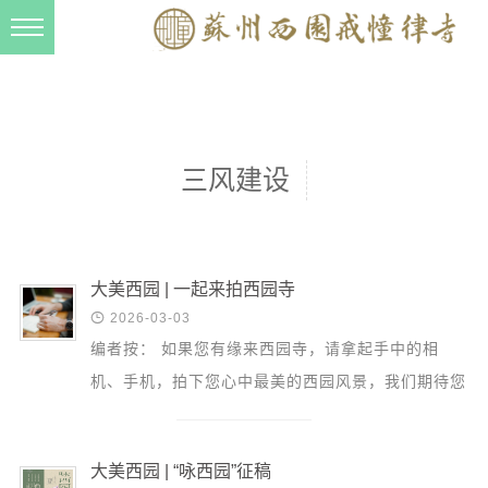
新闻动态
西园动态
法事活动
三风建设
交流往来
三风建设
寺院管理
大美西园 | 一起来拍西园寺

2026-03-03
戒幢春秋
编者按： 如果您有缘来西园寺，请拿起手中的相
档案管理
机、手机，拍下您心中最美的西园风景，我们期待您
道风建设
与更多人分享。甄选出的优秀作品将在西园寺公众号
“大美西园”...
法音宣流
大美西园 | “咏西园”征稿