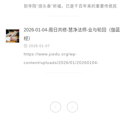
到寺院“烧头香”祈福，已是千百年来的重要传统民
俗。为迎接广大善信及市民朋友来我寺敬香礼佛，现
将相关事宜...
2026-01-04-周日共修-慧净法师-业与轮回（伽蓝
经）

2026-01-07
https://www.jcedu.org/wp-
content/uploads/2026/01/20260104-
_Zhou_Ri_Gong_Xiu_-_Hui_Jing_Fa_Shi_-
_Ye_Yu_Lun_Hui_Jia_Lan_Jing.mp3 更多精彩回
放请点击...

