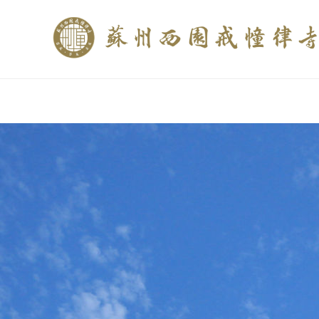
if (is_home()){ //这里描述在前******* $description = "西园寺和研究所发布
$description = category_description(); } elseif (is_tag()){ $keywords = s
trim(strip_tags($description)); ?>