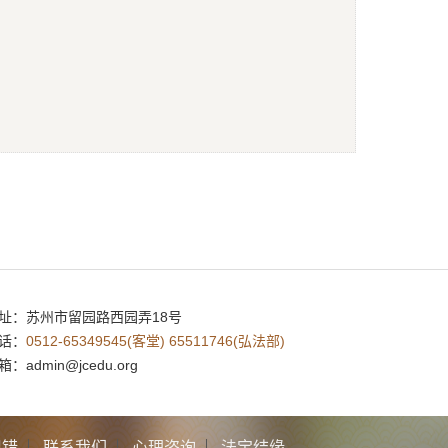
址：
苏州市留园路西园弄18号
话：
0512-65349545(客堂) 65511746(弘法部)
箱：
admin@jcedu.org
纠错
联系我们
心理咨询
法宝结缘