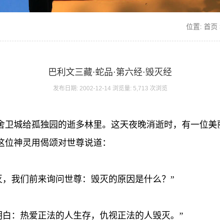
位置:
首页
巴利文三藏·蛇品·第六经·毁灭经
发布日期: 2002-12-14 浏览量: 5,713 次浏览
舍卫城给孤独园的逝多林里。这天夜晚消逝时，有一位美
这位神灵用偈颂对世尊说道：
毁灭，我们前来询问世尊：毁灭的原因是什么？”
易明白：热爱正法的人生存，仇视正法的人毁灭。”