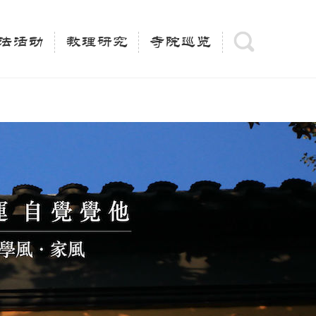
(is_category()){ $keywords = single_cat_title('', false);
= trim(strip_tags($keywords)); $description =
法活动
教理研究
寺院巡览