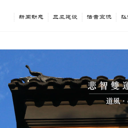
相关新闻法讯的官方平台"; $keywords = "西园寺，佛教,佛学院，法讯，心理咨询"; } elseif 
ingle_tag_title('', false); $description = tag_description(); } $keywords 
新闻动态
三风建设
法音宣流
弘