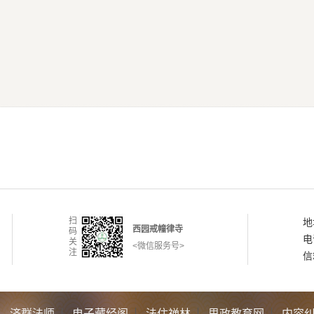
扫
地
西园戒幢律寺
码
电
关
<微信服务号>
注
信
济群法师
电子藏经阁
法住禅林
思政教育网
内容