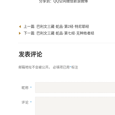
分享到：
QQ空间
微信
新浪微博
上一篇:
巴利文三藏·蛇品·第2经·特尼耶经
下一篇:
巴利文三藏·蛇品·第七经·无种姓者经
发表评论
*
邮箱地址不会被公开。
必填项已用
标注
昵称
*
评论
*