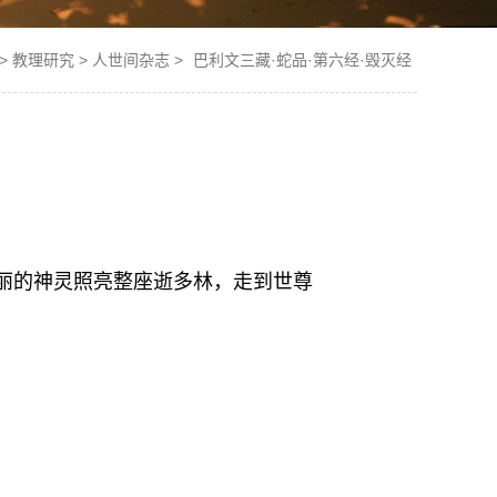
>
教理研究
>
人世间杂志
>
巴利文三藏·蛇品·第六经·毁灭经
丽的神灵照亮整座逝多林，走到世尊