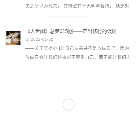
夫之所以为凡夫， 其特点在于无明与我持， 缺乏对
人生的正确了解和认识， 对于内心的运作更是无从
观察。 于是...
《人世间》总第015期——走出修行的误区

2022-01-02
——关于菩提心 [对自己友善并不是放纵自己，因为
放纵只会让我们越来越不尊重自己，而不能让我们内
心安乐。 友善意味着以温和的方式了解自己， 带着
幽默感去观...
