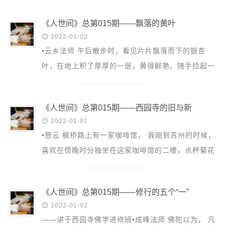
式，而不是我...
《人世间》总第015期——飘落的黄叶

2022-01-02
•云乡法师 午后散步时，看见片片飘落而下的银杏
叶，在地上积了厚厚的一层，黄得鲜艳。随手捡起一
片，扇形的叶子闪耀着金光。这一瞬， 我仿佛看到
了这片银杏叶...
《人世间》总第015期——西园寺的旧与新

2022-01-02
•慈云 枫桥路上有一家咖啡馆。 我刚到苏州的时候，
喜欢在傍晚时分独坐在这家咖啡馆的二楼，点杯菊花
茶，默默地看风景。窗外恰好是西园寺的正门口。寺
院古色古...
《人世间》总第015期——修行的五个“一”

2022-01-02
——讲于西园寺佛学进修班•成峰法师 佛陀以为， 凡