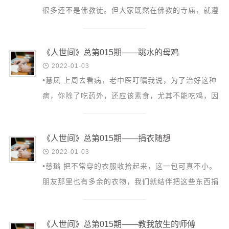
音频视频
很多还不是佛教徒。但大家既然在佛教的寺庙，就遵
弘法书籍
照佛教的仪式，体验一下。请合掌，跟我一起念诵:
助印功德
南无诸佛...
《人世间》总第015期——跳水的母鸡
弘法活动

2022-01-03
•慧凤 上周去看病，老中医叮嘱我说，为了治好这种
西园法讯
病，你除了吃药外，还应该素食，尤其不能吃鸡，因
皈依斋戒
为鸡肉容易让病情发作起来。 其实我信佛以后早已
义工家园
茹素。不过...
观世音热线
《人世间》总第015期——捐衣随想
菩提静修营

2022-01-03
•慈璐 把不常穿的衣服收拾起来，这一包可真不小。
观自在禅修营
朋友那里也有多余的衣物，我们就结伴把这些东西捐
教理研究
了。回来再看一眼衣柜， 曾经满满当当，如今清清
爽爽。顺便...
学报论集
《人世间》总第015期——教我放生的师傅