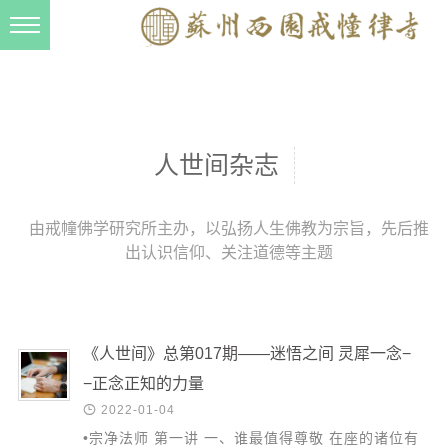
新闻动态
西园动态
法事活动
人世间杂志
交流往来
三风建设
由戒幢佛学研究所主办，以弘扬人生佛教为宗旨，先后推
出认识信仰、关注道德等主题
寺院管理
戒幢春秋
档案管理
《人世间》总第017期——迷悟之间 灵犀一念−
道风建设
−正念正知的力量

2022-01-04
法音宣流
•宗净法师 第一讲 一、谁最值得尊敬 在座的诸位有