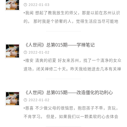
信息公告

2022-01-03
戒幢论坛
•我闻 想起了教我放生的师父，那是以前在苏州认识
的。 那时我是个骄奢的人，觉得生活应当尽可能地
寺院巡览
精致和快乐，老是乱花钱，相当不珍惜物品。一次生
活动记录
气，甚至撕...
《人世间》总第015期——学禅笔记
西园风光

2022-01-02
下院风采
•维安 清爽的初夏 好友来苏州，找了一个清净的女众
搜索
道场，闭关禅修二十天。昨天我给她送去几本有关禅
修的书籍供她参考。她的气色非常好。在这个寺院，
她每天清...
《人世间》总第015期——改造僵化的功利心

2022-01-02
•慈喜 不少做父母的很恼怒，抱怨孩子不乖，贪玩，
不肯学习。 但是，如果我们以一颗柔软的心去体会
孩子的感受，就会发现问题可能出在我们的教育方