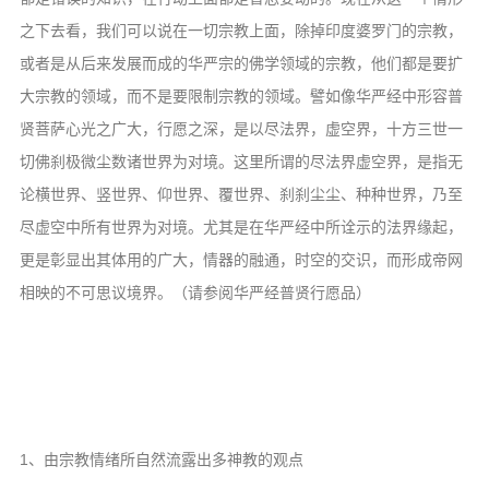
之下去看，我们可以说在一切宗教上面，除掉印度婆罗门的宗教，
或者是从后来发展而成的华严宗的佛学领域的宗教，他们都是要扩
大宗教的领域，而不是要限制宗教的领域。譬如像华严经中形容普
贤菩萨心光之广大，行愿之深，是以尽法界，虚空界，十方三世一
切佛刹极微尘数诸世界为对境。这里所谓的尽法界虚空界，是指无
论横世界、竖世界、仰世界、覆世界、刹刹尘尘、种种世界，乃至
尽虚空中所有世界为对境。尤其是在华严经中所诠示的法界缘起，
更是彰显出其体用的广大，情器的融通，时空的交识，而形成帝网
相映的不可思议境界。（请参阅华严经普贤行愿品）
1、由宗教情绪所自然流露出多神教的观点