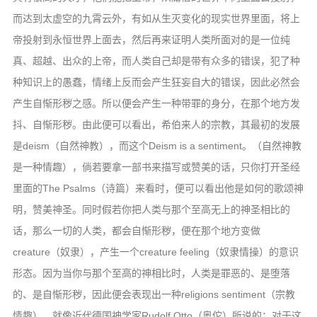
而达到太虚空的九霄云外，有如从生灭变化的现实世界里面，将上
帝投射到永恒世界上面去，然后再来证明人类所面对的是一位纯
真、超越、出众的上帝，而人类自己却是带有众多的错误，犯了种
种知识上的愚蠢，情绪上反而会产生狂妄自大的错误，因此必然会
产生自惭形秽之感。所以便会产生一种带罪的身分，在那个地方发
抖、自惭形秽。由此便可以看出，希伯来人的宗教，其最初的发展
是deism（自然神教），而这个Deism is a sentiment。（自然神教
是一种情趣），倘若要拿一部书来描写或赞美的话，只你打开圣经
里面的The Psalms（诗篇）来看时，便可以看出他是如何的歌颂神
明，赞美神圣。同时假若你把人类与那个至高无上的神圣相比的
话，那么一切的人类，都会自惭形秽，便在那个地方变做
creature（奴隶），产生一个creature feeling（奴隶情操）的意识
形态。因为当你与那个至高的神相比时，人类是罪恶的、是堕落
的、是自惭形秽，因此便会表现出一种religions sentiment（宗教
情趣）。就像近代德国神学家Rudolf Otto（奥佗）所说的：对于这