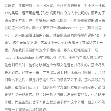
给宗教，变做宗教上面不可思议、不可言喻的境界。对于这一种玄
妙的奥境，是不可能用打破沙锅问到底的方法来说明的，而且对于
语言文字方面，也不能够被用来加以描绘，不能够用叙述的语言来
说明这一种玄妙。因此如果不把一切rational thought（理性的思
考），追问到超越理性的范围，就会像康德同黑格尔所说的“陷于矛
盾”。这个矛盾又不能让它延续下去，必须要想法子来解除这个矛
盾。倘若我们真要解除这个矛盾的话，那么它已经超越了一切
rational knowledge（理性的知识）范围。于是当希腊人的合理文
化走到尽头时，他们才晓得这个合理文化是有其尽头的，那个尽头
是矛盾性。这样子一来，才看出知识上的limitation（限禁），当他
们看出来之后，但是对于这个尽头的矛盾又丢不掉。那么其最后的
结果，虽然我们认识了，但是在科学方面的发展是有限制的，必须
要拿哲学去拯救它。但是对于哲学的最后发展也有尽头，也会陷于
矛盾。而且虽然在哲学本身上就是要求解除这个矛盾，但是却不能
够有一个完整而合理的解答。