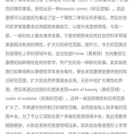
性的理性里面，发现出另一种dialectic comic（辩证逻辑）。因此
康德可以说是因为看出了这一个理性二律背反的矛盾后，然后在他
的哲学里面要求应用超脱来解放它，以提升其思想领域，令其一
层、一层的向上面去谋求发展。于是他把原来应用在自然科学领域
里面相当有效的理性，扩大它的研究范围，提升它，令它的范围达
到道德形上学的领域中去。这也就是Fichte（费希特）为何要修正
康德的纯粹理性批判的哲学，所产生的另一种新的发展。其实倘若
我们如果纯粹从康德哲学本身去看时，便会发现康德是要把他的知
识研究范围，扩大到自然界里面去应用，无形中就扩大理性的界
限。然后再透过创造的幻想来发现realm of beauty（美的范域）、
realm of sublime（崇高的范域）。这样一来就把理性的应用范围
扩大了，不再遵守他所制订的理性范畴，自然就会陷入到矛盾的范
围中去。为了不让它深陷在那个矛盾的思想领域中去，就必须要求
超脱解放，从新启发新的思想领域出来，因此就会像道德形上学领