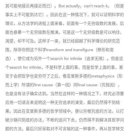
其可能地接近再接近而已）。But actually，can't reach it。（但是
事实上不可能到达它）。因此在这一种情况下，就可以证明科学的
理论，从方法学的进程上面来看，前面有一个无穷级数的发展，后
面也悬著一个无穷级数在推演。可是这一个无穷级数是可以响往、
渴望，却不可及。这样子一来，就已经超越了科学理论的研究范
围，除非你把这个科学transform and transfigure（移形和变
态），使它成为另外一个search for infinite（追求无限）。但是这
个search for infinite，不是科学上面的事，而是哲学上面的事，甚
至于会把哲学也变穷尽了之后，像亚里斯多德的metaphysics（形
而上学）所谓的first cause（第一因）同final cause（究极因），
也是没有法子确实达到。当然在这样的一种情况之下，终究必须要
应用一切语言来说明这一种无穷追求的演变，最后仍然得不到结
果。因此在亚里斯多德的哲学领域中，便以穷根究底的方法，以打
破沙锅问到底的办法，不断的追问下去，仍然得不到解决其哲学问
题的方法。最后只好采取对不可言喻的这一种事件，再从哲学转交