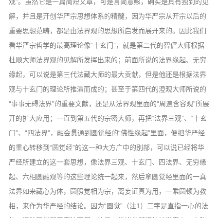
观”。虽然它是一篇简短文章，可是言简意赅，确实是具有独到的见
解，并且是开创华严宗思想体系的精髓，因为华严宗从开宗以后的
重要思想范畴，都是由法界观的思想所启发而展开来的。因此我们
看华严宗哲学的最高理论像“十玄门”，就是第二代的智俨大师根据
杜顺大师法界观的见解所发挥出来的；前面所说的法界缘起、无穷
缘起，可以说是第三代法藏大师的最大贡献，但是他还是根据法界
观与十玄门的理论所推演而成的；甚至于第四代的澄观大师所说的
“事事无碍法界”的重要文献，还是从法界观里面的“周遍含容观”所展
开的扩大应用；一直到第五代的宗密大师，再把“法界三观”、“十玄
门”、“四法界”，融会贯通到圆觉经的“佛性缘起”里面，便把华严经
的重心转移到“圆觉经”的这一种大方广中的别部，可以说已经将华
严经所建立的这一套思想，像法界三观、十玄门、四法界、无穷缘
起、六相圆融观等的这些理论统一起来，然后拿圆觉经里面的一真
法界如来藏心为体，圆照觉相为宗，离妄证真为用，一乘圆顿为教
相，来作为华严经的结论。因为“圆觉”（注1）二字是直指一心的法