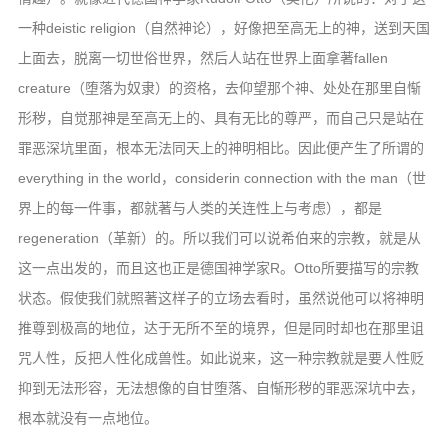
一种deistic religion（自然神论），好像把至高无上的神，送到天国
上面去，脱离一切世俗世界，然后人站在世界上面拿著fallen
creature（堕落为奴隶）的资格，去仰望那个神、处处在那里自惭
形秽，自觉那神是至高无上的、具有无比的尊严，而自己只是站在
罪恶深坑里面，根本无法同天上的神明相比。因此便产生了所谓的
everything in the world，considerin connection with the man（世
界上的每一件事，都就著与人类的关连性上与考虑），都是
regeneration（革新）的。所以我们可以说希伯来的宗教，就是从
这一点出发的，而且这也正是德国神学家R。Otto所要描写的宗教
状态。假使我们就照著这样子的立场去看时，虽然说他可以将神明
推尊到极高的地位，达于无所不至的境界，但是同时却也在那里诅
咒人性，反把人性化成兽性。如此说来，这一种宗教就是要人性贬
抑到无法形容，无法想像的自甘堕落、自惭形秽的罪恶深坑中去，
根本就没有一点地位。