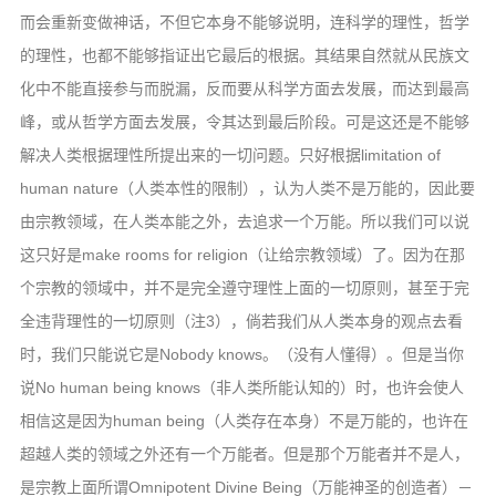
而会重新变做神话，不但它本身不能够说明，连科学的理性，哲学
的理性，也都不能够指证出它最后的根据。其结果自然就从民族文
化中不能直接参与而脱漏，反而要从科学方面去发展，而达到最高
峰，或从哲学方面去发展，令其达到最后阶段。可是这还是不能够
解决人类根据理性所提出来的一切问题。只好根据limitation of
human nature（人类本性的限制），认为人类不是万能的，因此要
由宗教领域，在人类本能之外，去追求一个万能。所以我们可以说
这只好是make rooms for religion（让给宗教领域）了。因为在那
个宗教的领域中，并不是完全遵守理性上面的一切原则，甚至于完
全违背理性的一切原则（注3），倘若我们从人类本身的观点去看
时，我们只能说它是Nobody knows。（没有人懂得）。但是当你
说No human being knows（非人类所能认知的）时，也许会使人
相信这是因为human being（人类存在本身）不是万能的，也许在
超越人类的领域之外还有一个万能者。但是那个万能者并不是人，
是宗教上面所谓Omnipotent Divine Being（万能神圣的创造者）－