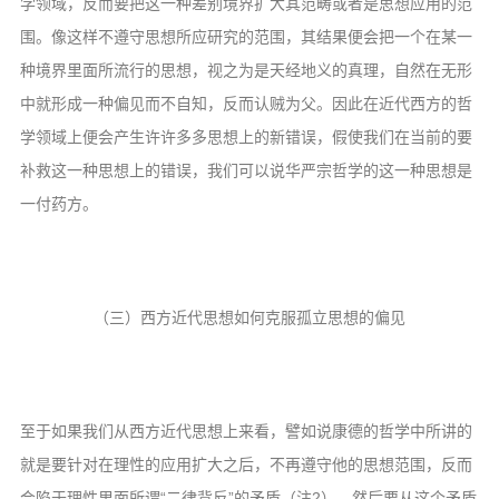
学领域，反而要把这一种差别境界扩大其范畴或者是思想应用的范
围。像这样不遵守思想所应研究的范围，其结果便会把一个在某一
种境界里面所流行的思想，视之为是天经地义的真理，自然在无形
中就形成一种偏见而不自知，反而认贼为父。因此在近代西方的哲
学领域上便会产生许许多多思想上的新错误，假使我们在当前的要
补救这一种思想上的错误，我们可以说华严宗哲学的这一种思想是
一付药方。
（三）西方近代思想如何克服孤立思想的偏见
至于如果我们从西方近代思想上来看，譬如说康德的哲学中所讲的
就是要针对在理性的应用扩大之后，不再遵守他的思想范围，反而
会陷于理性里面所谓“二律背反”的矛盾（注2）。然后要从这个矛盾