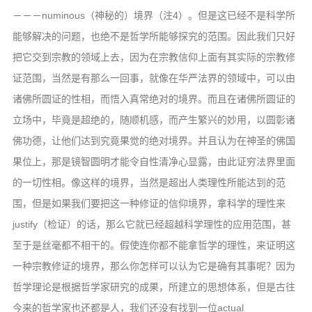
－－－numinous（神秘的）境界（注4）。但是这已经不是科学所
能够解决的问题，也绝不是哲学所能够探究的范围。因此我们只好
把它交到宗教的领域上去，因为在宗教信仰上面有其实际的宗教修
证范围，当然是有那么一回事，就像在华严法界的领域中，可以由
诸佛所圆证的性相，而悟入真常绝对的境界。而且在诸佛所圆证的
立场中，毕竟是超绝的，随顺机感，而产生繁兴的妙用，以圆彰诸
佛功德，让他们达到究竟果觉的绝对境界。并且认为在神圣的佛国
果位上，那是镜智圆明才能令自性清净心显露，由此证穷法界里面
的一切性相。像这样的境界，当然是超出人类理性所能达到的范
围，但是如果我们要把这一种修证的信仰境界，拿科学的理性来
justify（检证）的话，那么它就已经超越科学理性的应用范围，甚
至于是丝毫都不相干的。假使连你都不能拿哲学的理性，来证明这
一种宗教修证的境界，那么你怎样可以认为它是确有其事呢？因为
哲学理论是根据哲学家研究的成果，所建立的思想体系，但是古往
今来的哲学家也还都是人，我们还没有找到一位actual