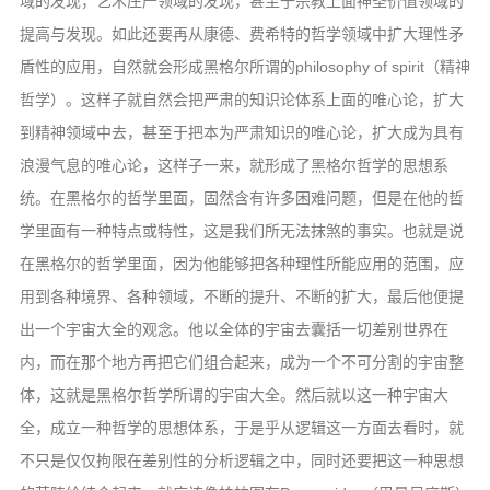
域的发现，艺术庄严领域的发现，甚至于宗教上面神圣价值领域的
提高与发现。如此还要再从康德、费希特的哲学领域中扩大理性矛
盾性的应用，自然就会形成黑格尔所谓的philosophy of spirit（精神
哲学）。这样子就自然会把严肃的知识论体系上面的唯心论，扩大
到精神领域中去，甚至于把本为严肃知识的唯心论，扩大成为具有
浪漫气息的唯心论，这样子一来，就形成了黑格尔哲学的思想系
统。在黑格尔的哲学里面，固然含有许多困难问题，但是在他的哲
学里面有一种特点或特性，这是我们所无法抹煞的事实。也就是说
在黑格尔的哲学里面，因为他能够把各种理性所能应用的范围，应
用到各种境界、各种领域，不断的提升、不断的扩大，最后他便提
出一个宇宙大全的观念。他以全体的宇宙去囊括一切差别世界在
内，而在那个地方再把它们组合起来，成为一个不可分割的宇宙整
体，这就是黑格尔哲学所谓的宇宙大全。然后就以这一种宇宙大
全，成立一种哲学的思想体系，于是乎从逻辑这一方面去看时，就
不只是仅仅拘限在差别性的分析逻辑之中，同时还要把这一种思想