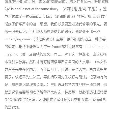
面说“色不即空”，另一面又说“以即空故”。照这样看起来，好像就成
为A is and is not at thesame time。（A同时是“是”与“不是”），这
岂不构成了一种comical fallacy（逻辑的谬误）推理。所以我们要
彻底了解华严宗的这一思想，我们必须要透过近代哲学的眼光，要
深一层去认识，当杜顺大师在说这话的时候，他是处于那一种
underlying comic（基础的逻辑）应用，绝不能预先设立一种虚妄
的假定，也绝不能误以为每一个term都只是能够有one and unique
meaning（唯一且独特的意义）而已，对于这一种说法，应该从根
本来加以放弃，然后才有可能研读华严宗里面的大文章。（本文系
方东美先生在民国六十五年四月十五日讲于辅仁大学，由方武先生
初录，谈远平先生补正，再由杨政河先生校订与附注，记录如有疏
误，概由笔记整理者负责。）应用语辞的意义并非唯一独特的。也
就是说倘若要想彻底了解华严宗的这一种思想，就必须透过近代哲
学“关系逻辑”的方法，才能彻底了解杜顺大师交相互熔、旁通融贯
的法界观。