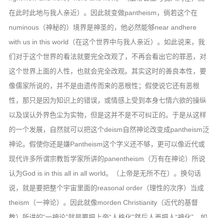
在此时此地与我人亲近）。因此就变做pantheism，倘若这个在
numinous（神秘的）境界是神圣的，他必然能够near andhere
with us in this world（在这个世界中与我人亲近）。如此说来，我
们对于这个世界的看法就要完全改观了，不再会看出它的罪恶，对
这个世界上面的人性，也就会完全改观。其实这时的善良本性，要
像儒家所说的，并不是由遗传而来的恶根性；假使说它还有恶根
性，那只是因为知识上的错误，或情感上受到本身七情六欲的操纵
以及误认外界色尘为实物，但是这并不是不可纠正的。于是从这样
的一个发展，自然就可以把这个deism自然神论改变成pantheism泛
神论。假使你还是嫌Pantheism这个字义还不够，更可以像近代或
现代许多所谓宗教哲学家所讲的panentheism（万有在神论）所说
认为God is in this all in all world。（上帝是无所不在）。换句话
说，就是要把整个宇宙里面的reasonal order（理性的次序）当成
theism（一神论）。因此就像morden Christianity（近代的基督
教）所讲的“一神论”就是要把上帝“人格化”然后人再把人“神化”，如