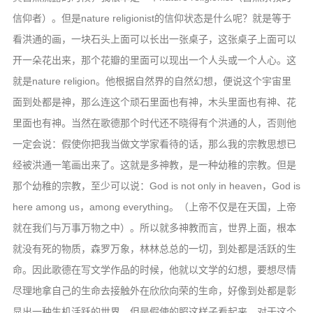
信仰者）。但是nature religionist的信仰状态是什么呢？就是等于
看洪通的画，一块石头上面可以长出一张桌子，这张桌子上面可以
开一朵花出来，那个花瓣的里面可以现出一个人头或一个人心。这
就是nature religion。他根据自然界的自然幻想，便说这个宇宙里
面到处都是神，那么连这个顽石里面也有神，木头里面也有神、花
里面也有神。当然在歌德那个时代还不晓得有个洪通的人，否则他
一定会说：假使你把我当做文学家看待的话，那么我的宗教思想已
经被洪通一笔画出来了。这就是多神教，是一种幼稚的宗教。但是
那个幼稚的宗教，至少可以说：God is not only in heaven，God is
here among us，among everything。（上帝不仅是在天国，上帝
就在我们与万事万物之中）。所以就多神教而言，世界上面，根本
就没有死的物质，森罗万象，林林总总的一切，到处都是活跃的生
命。因此歌德在写文学作品的时候，他就以文学的幻想，要想尽情
尽理地拿自己的生命去接触外在欣欣向荣的生命，好像到处都是彰
显出一种生机活跃的世界。但是假使的照这样子看起来，对于这个