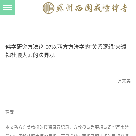
新闻动态
西园动态
法事活动
佛学研究方法论·07以西方方法学的“关系逻辑”来透
交流往来
视杜顺大师的法界观
三风建设
寺院管理
方东美
戒幢春秋
档案管理
道风建设
提要：
法音宣流
本文系方东美教授的授课录音记录，方教授认为要想认识华严宗哲