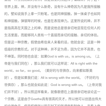
世界上面，神，并没有什么新奇，没有什么神奇因为凡是我所接触
的，譬如说我手上拿一只粉笔，也是同神接触，抹一抹桌子也如同
和神接触，弹钢琴的时候，也是在表现神力。这里所说的神，并不
是指高高在天国之上的神，而是说他总是很亲切地显现在任何人的
生活里面，而能够同人类有一个直接而亲切的接触、亲切的体验。
但是这一种宗教，假使由希伯来人来看的话，他就会说：这是一种
低级的宗教形式。对于这种神，并不足为奇，因为它并不高贵，也
不神圣。同时他也会说：如果God is with us，is among us。（上
帝是与我们同在），那么我们就可以这样说：All is right with the
world，so far，so good。（美好的与世俱存，向来都如斯美
好）。但是如果我们说：All is wrong with the world。（不好的与
世俱存），那么也就会如此说：God is wrong with us。（上帝对我
们并不好）。所以照这样看来，就像歌德在上面很亲切地谈论这一
个宗教，这是由于Goethe具有很高的天才，所以他可以创造出伟大