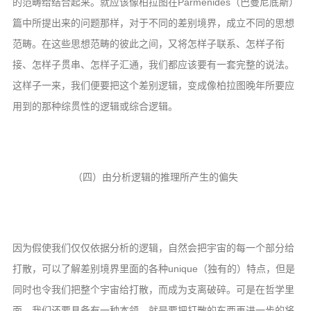
的范畴给结合起来。就应该像柏拉图在Parmenides（巴曼尼底斯）
篇中所提出来的问题那样，对于不同的差别境界，成立不同的思想
范畴。在这些思想范畴的彼此之间，又将怎样子联系、怎样子衔
接、怎样子贯串、怎样子汇通，我们都应该要有一套完整的说法。
这样子一来，我们便要把这个差别逻辑，变成像柏拉图晚年所要应
用到的那种综贯性的逻辑或综合逻辑。
（四）由分析逻辑的推理所产生的偏失
因为假使我们仅仅依据分析的逻辑，自然会把宇宙的每一个部分给
打散，可以了解差别境界里面的各种unique（独有的）特点，但是
同时也令我们把整个宇宙给打散，而成为支离破碎。可是在哲学里
面，我们还要具备有一种本领，就是要把打散的东西再进一步的将