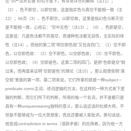
在“华严法界玄镜”的句子底下，有非常详尽的解释（注11）；
信息公告
（2）、色不即空，以即空故，这是指实色与真空不能相一致（注
戒幢论坛
12）；66页（3）、色不即空，以即空故，这里是指幻色与断灭空
寺院巡览
是不能相一致，心经云：“空中无色”（注13）；（4）、色即是空，
这是说：凡是色法都不异真空，而诸种色法都无自性，无实际的体
活动记录
性（注14）。而他的第二项“明空即色观”又包含四门；（1）空不即
西园风光
色，以空即色故：（2）空不即色，以空即色故；（3）空不即色，
下院风采
以空即色故；（4）空即是色，这第二项的四门，是把“色即是空”倒
搜索
过来，而再度来证明“空即是色”的理论（注15）。那么假使依照“真
空观”里面的第一项、第二项来说，它们所拿的就是一种subject－
predicate comic主词、述词逻辑的方法，在这样的一种方式来下逻
辑的判断，而它们所下的判断，所用的每一个名词，并不是都只是
具有一种uniquemeaning独特的意义，那么说这话的杜顺大师，不
但是不能够成为一位大思想家，而且还要被人家批评。换句话说，
他变成contradiction in terms（语辞矛盾）的应用者，因为他一方