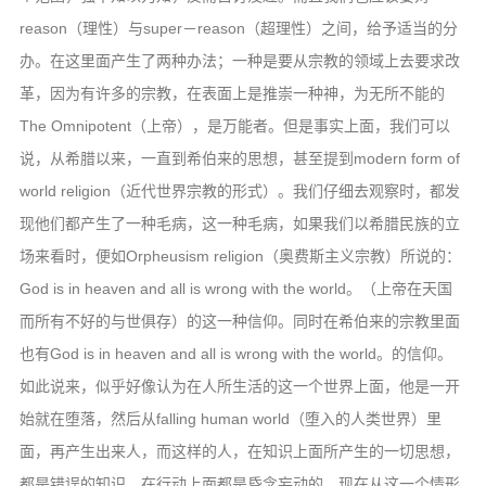
reason（理性）与super－reason（超理性）之间，给予适当的分
办。在这里面产生了两种办法；一种是要从宗教的领域上去要求改
革，因为有许多的宗教，在表面上是推崇一种神，为无所不能的
The Omnipotent（上帝），是万能者。但是事实上面，我们可以
说，从希腊以来，一直到希伯来的思想，甚至提到modern form of
world religion（近代世界宗教的形式）。我们仔细去观察时，都发
现他们都产生了一种毛病，这一种毛病，如果我们以希腊民族的立
场来看时，便如Orpheusism religion（奥费斯主义宗教）所说的：
God is in heaven and all is wrong with the world。（上帝在天国
而所有不好的与世俱存）的这一种信仰。同时在希伯来的宗教里面
也有God is in heaven and all is wrong with the world。的信仰。
如此说来，似乎好像认为在人所生活的这一个世界上面，他是一开
始就在堕落，然后从falling human world（堕入的人类世界）里
面，再产生出来人，而这样的人，在知识上面所产生的一切思想，
都是错误的知识，在行动上面都是昏念妄动的。现在从这一个情形