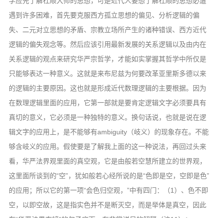
学应先了解杜顺大师的思想，可是近代人要想了解杜顺的思想必遭
音频视频
遇到许多困难，首先要克服西方孤立思想的偏见、分析逻辑的偏
弘法书籍
失、二元对立思想的矛盾、宗教立场所产生的诸种错误、西方近代
助印功德
逻辑的偏失观念等。然后应该引用最新发展的关系逻辑以及由内在
弘法活动
关系逻辑的观点来研究华严宗哲学，才能如实掌握其哲学中所仅是
只能够表达一种意义。这就是来布尼兹为何要改革亚里斯多德以来
西园法讯
的逻辑的主要原因。这也就是形成近代数理逻辑的主要根据。因为
皈依斋戒
在数理逻辑里面的应用，它第一部就是要肯定逻辑文字必须要具有
义工家园
真切的意义，它必须是一种独特的意义。换句话说，也就是说在逻
观世音热线
辑文字的应用上，是不能够有ambiguity（岐义）的现象存在。不能
菩提静修营
够含岐义的应用。假使要是了解我上面的这一种说法，再回过头来
观自在禅修营
看，华严法界观里面的真空观，它是由般若空慧所建立的世界观，
这里面所谈到的“空”，犹如般若心经所说的是“色即是空，空即是色”
教理研究
的应用；所以它的第一项“会色归空观，”中有四门：（1）、色不即
学报论集
空，以即空故，这是指实色并不是断灭空，而是举体是真空，因此