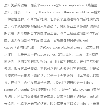
运）关系的运用，而这个implication是linear implication（线性函
运）。就是If…then…，If such and such then so would be so成为
一种线性进程，不断向前推演。但是这个直线进程在向前推演的方
法，老早就被聪明的希腊人所识破了，譬如在亚里斯多德所谓逻辑
的运用，所形成的哲学思想体系里面，老早已经超越局部科学的范
围。因为在局部科学的范围里面，它所倡导的只是efficient
cause（影响的原因），讲究operation ofactual cause（动力因的
运作），但是在那一种cause series（原因续列）里面，你可以向
前追溯，追溯到它的最初根源，而那个最初的根源，在科学本身的
领域，都没有法子交待。它也可以向后面去追问它的效果。但是如
果照这样一直推演下去的话，又是一个无穷级数，那么其最后的效
果，在科学上面也没有法子再追。因为科学的思想是一个finite
range of thought（思想的有限系列），是一个finite system（有限
系统）。所以当你要想向前去追溯，是追不到最初的根源，向后面
去追溯，也追不出无穷的结果，因为其结果可以说是infinite（无限