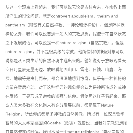
从这一个观点上看起来，我们可以说无论是古往今来，在宗教上面
所产生的辩论问题，就是controvert aboutdeism，theism and
pantheism（辩驳有关自然神教、一神论和泛神论）。但是除掉泛
神论之外，我们可以说普通一般人的宗教思想，假使于在自然状态
之下发展的话，可以说是一种nature religion（自然宗教）。但是
nature religion，并不是很高级的宗教，他所信仰的神圣对象可以
说都是从人类生活的自然环境中选出来的。譬如说对于放眼观看天
空日月星辰无量无边、放眼看地面山川、雷电、日蚀、山崩、海
啸、地震等是由何而来，都会深深地感到惊奇，似乎有一种神秘的
力量在背后推动。对于这种怪异的现象便会认为是神所造成的或神
在发怒，于是形成了宗教的崇拜与信仰。假使照这样子看起来，那
么人类大多数在文化尚未有充分发展以前，都是属于Nature
Religion，所信仰的都是多神教的自然神教。所以有一位深具哲学
智慧的大文学家德国的Goethe（歌德）就曾说：当我对宗教思想顺
其自然流露的时候，我根本是一个nature religionist（自然宗教的