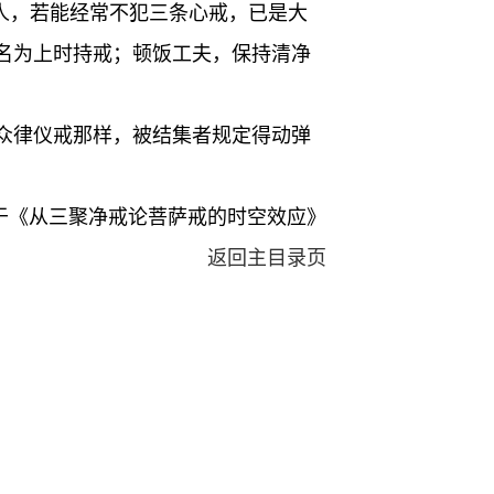
的人，若能经常不犯三条心戒，已是大
名为上时持戒；顿饭工夫，保持清净
众律仪戒那样，被结集者规定得动弹
于《从三聚净戒论菩萨戒的时空效应》
返回主目录页