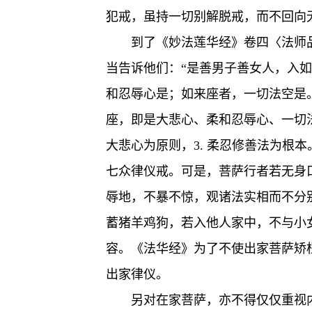
犯戒，虽持一切别解脱戒，而不回向
到了《妙法莲华经》卷四〈法师
当告诉他们：“是善男子善女人，入
和忍辱心是；如来座者，一切法空是。
座，即是大悲心、柔和忍辱心、一切法是
大悲心为原则，3. 柔忍修善法为根
七众律仪戒。可是，菩萨行者若无身
辱地，不暴不惊，观诸法实相而不分
蓄猪羊鸡狗，若入他人家中，不与小女
容。《法华经》为了不使出家菩萨矫
出家律仪。
另对在家菩萨，亦不得仅仅重视