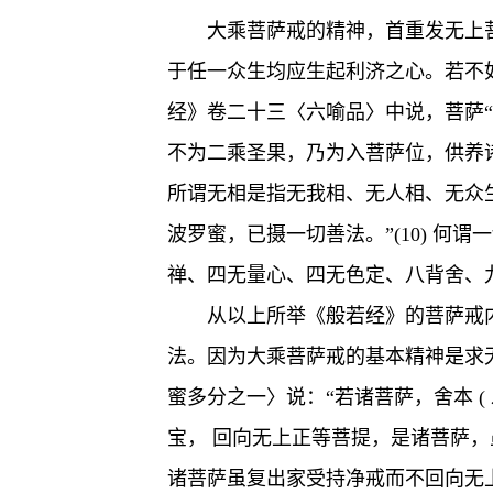
大乘菩萨戒的精神，首重发无上
于任一众生均应生起利济之心。若不
经》卷二十三〈六喻品〉中说，菩萨
不为二乘圣果，乃为入菩萨位，供养诸
所谓无相是指无我相、无人相、无众
波罗蜜，已摄一切善法。”(10) 
禅、四无量心、四无色定、八背舍、九
从以上所举《般若经》的菩萨戒内容
法。因为大乘菩萨戒的基本精神是求
蜜多分之一〉说：“若诸菩萨，舍本 ( 
宝， 回向无上正等菩提，是诸菩萨
诸菩萨虽复出家受持净戒而不回向无上