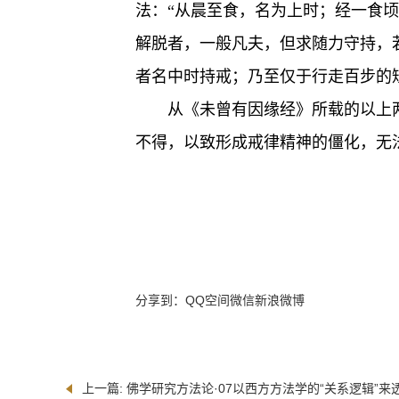
法：“从晨至食，名为上时；经一食顷
解脱者，一般凡夫，但求随力守持，
者名中时持戒；乃至仅于行走百步的
从《未曾有因缘经》所载的以上
不得，以致形成戒律精神的僵化，无
分享到：
QQ空间
微信
新浪微博
上一篇:
佛学研究方法论·07以西方方法学的“关系逻辑”