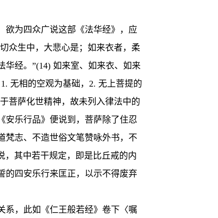
，欲为四众广说这部《法华经》，应
一切众生中，大悲心是；如来衣者，柔
经。”(14) 如来室、如来衣、如来
. 无相的空观为基础，2. 无上菩提的
重于菩萨化世精神，故未列入律法中的
《安乐行品》便说到，菩萨除了住忍
道梵志、不造世俗文笔赞咏外书，不
而说，其中若干规定，即是比丘戒的内
誓的四安乐行来匡正，以示不得废弃
关系，此如《仁王般若经》卷下〈嘱