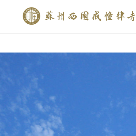
if (is_home()){ //这里描述在前******* $description = "西园寺和研究所发布
$description = category_description(); } elseif (is_tag()){ $keywords = s
trim(strip_tags($description)); ?>