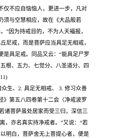
不仅不应自恼恼人，更进一步，凡对
仍须与空慧相应，故在《大品般若
。”因为持戒目的，不为人天褔报，
比丘尼戒，而是菩萨应当具足无相戒，
便是具足戒。同品又云：“能具足尸罗
足、五根、五力、七觉分、八圣道分、四
1)
、2. 具足无相戒、 3. 修习众善
经》第五八四卷第十二会〈净戒波罗
说: “若诸菩萨虽处居家而受三归，深信三
离，亦名真实持净戒者。”又说：“若
话可以明白，菩萨舍无上菩提心者，便是