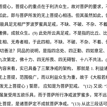
菩提心，菩提心的重点在于利济众生，故对菩萨的要求，
如此，即与菩萨所发的无上菩提心相违。但其虽然如此，
“能具足无相尸罗波罗蜜具足戒，不缺、不破、不杂、不着
佛，成就众生。(9) 此处所云具足戒，不是指的比丘、
生相、无寿者相，于此四相，不缺、不破、不杂、不着、
何谓一切善法？同品的说明，是指四念处、四正勤、四如意
次第定，佛十力、四无所畏、四无碍智、十八不共法。(1
来看，实已具备了三聚净戒的架构， 那就是 1. 利益诸众生
无上菩提，范围极广，而以利益众生为重，故于《大般若
发无上菩提心 ) 誓愿， 应知是为菩萨犯戒。 ”(12) 又
，虽复受用五欲乐具，而于菩萨所行净戒波罗蜜多，常不远
菩提，是诸菩萨定不成就菩萨净戒。”(13) 从这三段