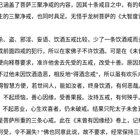
已涵盖了菩萨三聚净戒的内容，因其十条戒目之中，有的
生的三聚净戒，也同时具足。无怪乎龙树菩萨的《大智度
杀、盗、邪淫、妄语、饮酒五戒比较，少了一条饮酒戒而
成前面四戒的犯行，所以在家佛子不许饮酒。可是在《未
便向释尊要求，准许他舍去先受的五戒，改受十善。原因
不过他未因饮酒造恶，相反地“得酒念戒”，所以虽有欢乐
已得智慧方便，若世间人，能如汝者，终身饮酒，有何恶
不起烦恼，善心因缘，受善果报。汝持五戒，有何殃乎。”
”，不起恶业，心生欢喜者，仍未破戒。结果只陀太子未舍
是菩萨所重的三条心戒。此在《末曾有因缘经》卷上，记
何受，令不漏失? ”佛也同意此说，故不要求，经常保持