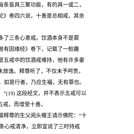
每条皆具三聚功能，有的具一或二，
论》卷四六说，十善是总相戒，其余
多了三条心意戒。饮酒本身不是罪
曾有因缘经》卷下，记载了一桩趣
是五戒中的饮酒戒难持，他有许多豪
未放逸。释尊听了，不仅未予呵责，
哉。如是行者，乃应生褔，无有罪也。
(19) 这段经文，并不表示五戒可以
五戒，而增受十善。
载释尊的生父阅头檀王请示佛陀：“十
三条心戒清净，立即宣说了三时持戒