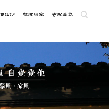
(is_category()){ $keywords = single_cat_title('', false);
= trim(strip_tags($keywords)); $description =
法活动
教理研究
寺院巡览