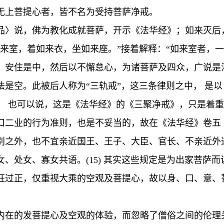
无上菩提心者，皆不名为受持菩萨净戒。
品〉说，佛为教化成就菩萨，开示《法华经》；如来灭后
如来室，着如来衣，坐如来座。”接着解释：“如来室者，
安住是中，然后以不懈怠心，为诸菩萨及四众，广说是法华
空。此被后人称为“三轨戒”，这三条律则之中， 是以 1
本。 也可以说，这是《法华经》的《三聚净戒》，只是着
口二业的行为准则，也是不妥当的，故在《法华经》卷五
别之外，也不宜亲近国王、王子、大臣、官长、不亲近外
、处女、寡女共语。(15) 其实这些规定是为出家菩萨
枉过正，仅重视大乘的空观及菩提心，故以身、口、意、
内在的发菩提心及空观的体验，而忽略了僧俗之间的伦理