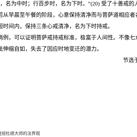
，名为中时；行百步时，名为下时。”(20) 受了十善戒
若从早晨至午餐的阶段，心意保持清净而与菩萨道相应者
短时间内，保持三条心戒清净，名为下时持戒。
两例，可以证明菩萨戒持戒标准，极富于人间性。不像七
法伸缩自如，失去了因应时地变迁的潜力。
节选
来透视杜顺大师的法界观