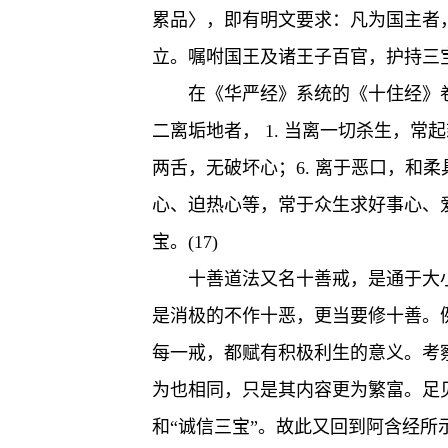
累品〉，即有明文要求：凡为国主者
立。嘱咐国王及诸王子百官，护持三宝
在《华严经》系统的《十住经》
二离垢地者， 1. 当离一切杀生，常起
两舌，无破坏心；6. 离于恶口，和柔
心、迫热心等，常于众生求好事心、爱
宝。(17)
十善道法又名十善戒，是通于大
是消极的不作十恶，更当要修十善。
每一戒，都赋有积极利生的意义。考
为也相同，只是其内容更为繁富。足
和“诚信三宝”。故此又回到阿含经