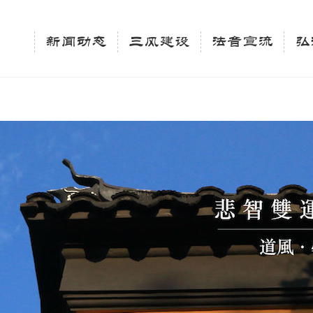
相关新闻法讯的官方平台"; $keywords = "西园寺，佛教,佛学院，法讯，心理咨询"; } elseif 
ingle_tag_title('', false); $description = tag_description(); } $keywords 
新闻动态
三风建设
法音宣流
弘