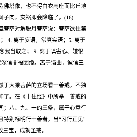
造佛塔像，也不得白衣高座而比丘地
肉，灾祸即会降临了。(16)
藏菩萨对解脱月菩萨说：菩萨欲住第
 4. 离于妄语，常真实语；5. 离于
念我当取之； 9. 离于嗔害心、嫌恨
定深信罪褔因缘。离于谄曲，诚信三
然于大乘菩萨的立场看十善戒，不独
神了。在《十住经》中所举十善戒的
同；八、九、十的三条，属于心意行
特别标明行十善者，当“习行正见”
敬三宝，成就圣戒。