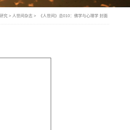
研究
>
人世间杂志
>
《人世间》总010：佛学与心理学 封面