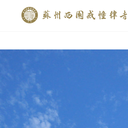
if (is_home()){ //这里描述在前******* $description = "西园寺和研究所发布
$description = category_description(); } elseif (is_tag()){ $keywords = s
trim(strip_tags($description)); ?>