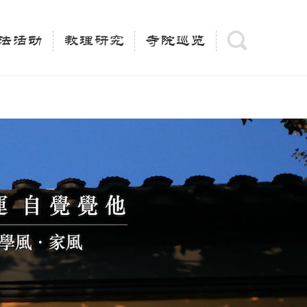
(is_category()){ $keywords = single_cat_title('', false);
= trim(strip_tags($keywords)); $description =
法活动
教理研究
寺院巡览