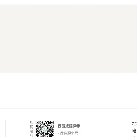
扫
地
西园戒幢律寺
码
电
关
<微信服务号>
注