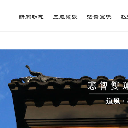
相关新闻法讯的官方平台"; $keywords = "西园寺，佛教,佛学院，法讯，心理咨询"; } elseif 
ingle_tag_title('', false); $description = tag_description(); } $keywords 
新闻动态
三风建设
法音宣流
弘