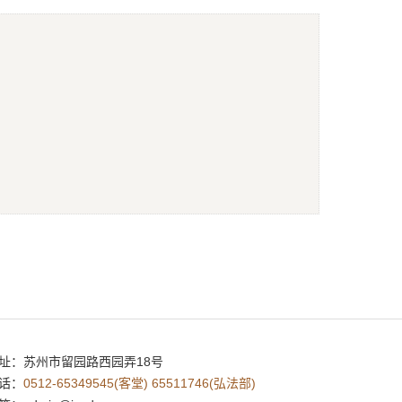
址：
苏州市留园路西园弄18号
话：
0512-65349545(客堂) 65511746(弘法部)