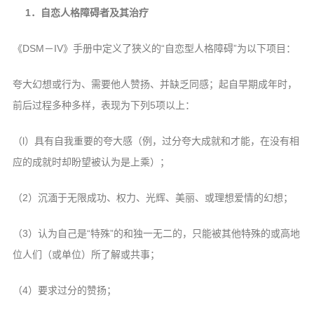
1．自恋人格障碍者及其治疗
《DSM－IV》手册中定义了狭义的“自恋型人格障碍”为以下项目：
夸大幻想或行为、需要他人赞扬、并缺乏同感；起自早期成年时，
前后过程多种多样，表现为下列5项以上：
（l）具有自我重要的夸大感（例，过分夸大成就和才能，在没有相
应的成就时却盼望被认为是上乘）；
（2）沉湎于无限成功、权力、光辉、美丽、或理想爱情的幻想；
（3）认为自己是“特殊”的和独一无二的，只能被其他特殊的或高地
位人们（或单位）所了解或共事；
（4）要求过分的赞扬；