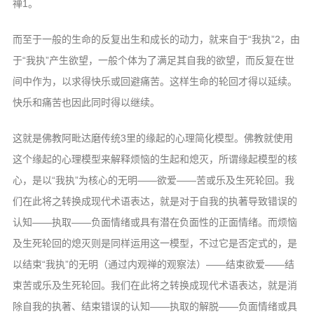
禅1。
而至于一般的生命的反复出生和成长的动力，就来自于“我执”2，由
于“我执”产生欲望，一般个体为了满足其自我的欲望，而反复在世
间中作为，以求得快乐或回避痛苦。这样生命的轮回才得以延续。
快乐和痛苦也因此同时得以继续。
这就是佛教阿毗达磨传统3里的缘起的心理简化模型。佛教就使用
这个缘起的心理模型来解释烦恼的生起和熄灭，所谓缘起模型的核
心，是以“我执”为核心的无明——欲爱——苦或乐及生死轮回。我
们在此将之转换成现代术语表达，就是对于自我的执著导致错误的
认知——执取——负面情绪或具有潜在负面性的正面情绪。而烦恼
及生死轮回的熄灭则是同样运用这一模型，不过它是否定式的，是
以结束“我执”的无明（通过内观禅的观察法）——结束欲爱——结
束苦或乐及生死轮回。我们在此将之转换成现代术语表达，就是消
除自我的执著、结束错误的认知——执取的解脱——负面情绪或具