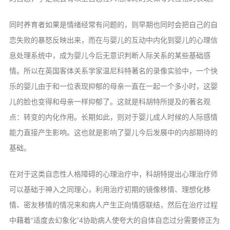
同时养育者如果是情绪经常有问题的，则早期也同时会把自己的自
恋失败的暴怒反映出来，而在与婴儿的互动中内化到婴儿的心理信
息处理系统中，成为婴儿今后无意识判断人际关系的某些基础感
情。所以在英国客体关系学家温尼科特著名的录像实验中，一个快
乐的婴儿由于和一位表现抑郁的母亲一直在一起一个多小时，这婴
儿的脸也变得和母亲一样抑郁了。这就是科胡特所提及的著名观
点：转变的内化作用。长期如此，则对于婴儿成人时候的人际感情
能力直接产生影响。这也就是影响了婴儿今后发展中的内部期待的
基础。
在对于这类自恋性人格障碍的心理治疗中，科胡特提出心理治疗师
可以基础于神入之同理心，利用治疗初期的镜像移情、理想化移
情、密友移情的情况来和病人产生正向情感联结，然后在治疗过程
中藉着“适度去幻象化”4协助病人使夸大的自体自恋过分需要修正为