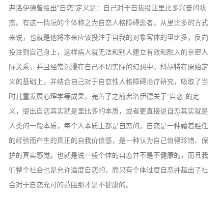
弗洛伊德曾给出“自恋”定义是：自己对于自我投注里比多兴奋的状
态。有这一情况的个体称之为自恋人格障碍患者。从里比多的方式
来说，也就是他将本来应该投注于自我的对象客体的里比多，反向
投注到自己身上，这样病人就无法和别人建立有效和融入的亲密人
际关系，并且经常沉浸在自己不切实际的幻想中。科胡特在原始定
义的基础上，并结合自己对于自恋性人格障碍治疗研究，吸取了当
时儿童发展心理学等成果，完善了之前弗洛伊德关于“自恋”的定
义，提出自恋其实就是里比多的本质，或者更直接说自恋其实就是
人类的一般本质，每个人本质上都是自恋的。自恋是一种藉着胜任
的经验而产生的真正的自我价值感，是一种认为自己值得珍惜、保
护的真实感觉。也就是说一般个体的自恋并不是不健康的，而且我
们整个社会也是允许适度自恋的，而只有个体过度自恋并超出了社
会对于自恋允可的范围那才是不健康的。