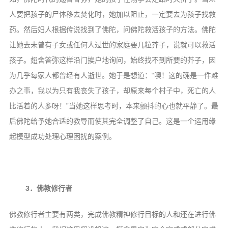
人要把孩子的尸体移去焚化时，她加以阻止，一定要去为孩子找救
药。然后妇人根据传说找到了佛陀，问佛陀救活孩子的方法。佛陀
让她去未曾有子女或任何人过世的家庭要几粒芥子，说就可以救活
孩子。翅舍答弥这样沿门挨户地询问，始终找不到所要的芥子，因
为几乎每家人都曾经有人逝世。她于是想道：“噢！这的确是一件难
办之事，我以为只有我丧失了孩子，却原来每个村子中，死亡的人
比活着的人多呀！”当她这样思考时，本来颤抖的心也就平静了。最
后佛陀给予她合适的教导而使其完全调整了自己。这是一个运用缘
起模型成功处理心理困扰的案例。
3．佛教修行者
佛教修行者主要有两类，完成佛教精神修行目标的人和还在进行佛