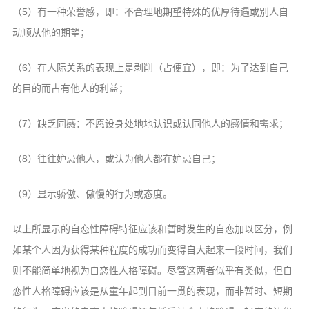
（5）有一种荣誉感，即：不合理地期望特殊的优厚待遇或别人自
动顺从他的期望；
（6）在人际关系的表现上是剥削（占便宜），即：为了达到自己
的目的而占有他人的利益；
（7）缺乏同感：不愿设身处地地认识或认同他人的感情和需求；
（8）往往妒忌他人，或认为他人都在妒忌自己；
（9）显示骄傲、傲慢的行为或态度。
以上所显示的自恋性障碍特征应该和暂时发生的自恋加以区分，例
如某个人因为获得某种程度的成功而变得自大起来一段时间，我们
则不能简单地视为自恋性人格障碍。尽管这两者似乎有类似，但自
恋性人格障碍应该是从童年起到目前一贯的表现，而非暂时、短期