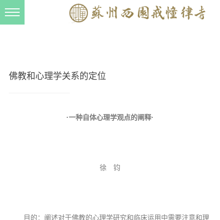
新闻动态
西园动态
法事活动
佛教和心理学关系的定位
交流往来
三风建设
·一种自体心理学观点的阐释·
寺院管理
戒幢春秋
档案管理
徐 钧
道风建设
法音宣流
目的：阐述对于佛教的心理学研究和临床运用中需要注意和理