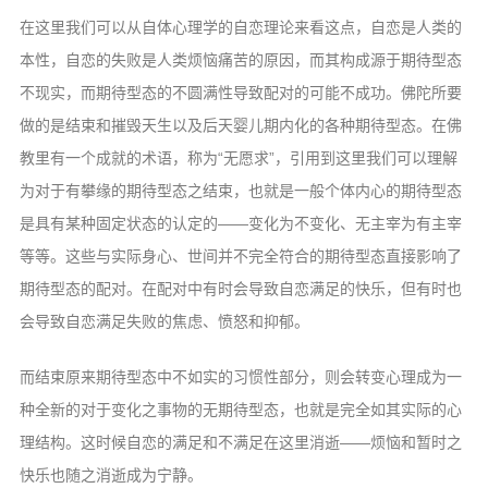
在这里我们可以从自体心理学的自恋理论来看这点，自恋是人类的
本性，自恋的失败是人类烦恼痛苦的原因，而其构成源于期待型态
不现实，而期待型态的不圆满性导致配对的可能不成功。佛陀所要
做的是结束和摧毁天生以及后天婴儿期内化的各种期待型态。在佛
教里有一个成就的术语，称为“无愿求”，引用到这里我们可以理解
为对于有攀缘的期待型态之结束，也就是一般个体内心的期待型态
是具有某种固定状态的认定的——变化为不变化、无主宰为有主宰
等等。这些与实际身心、世间并不完全符合的期待型态直接影响了
期待型态的配对。在配对中有时会导致自恋满足的快乐，但有时也
会导致自恋满足失败的焦虑、愤怒和抑郁。
而结束原来期待型态中不如实的习惯性部分，则会转变心理成为一
种全新的对于变化之事物的无期待型态，也就是完全如其实际的心
理结构。这时候自恋的满足和不满足在这里消逝——烦恼和暂时之
快乐也随之消逝成为宁静。