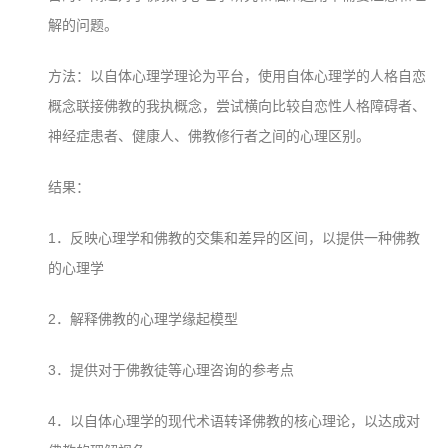
音频视频
解的问题。
弘法书籍
助印功德
方法：以自体心理学理论为平台，使用自体心理学的人格自恋
概念联接佛教的我执概念，尝试横向比较自恋性人格障碍者、
弘法活动
神经症患者、健康人、佛教修行者之间的心理区别。
西园法讯
结果：
皈依斋戒
义工家园
1．反映心理学和佛教的交集和差异的区间，以提供一种佛教
观世音热线
的心理学
菩提静修营
2．解释佛教的心理学缘起模型
观自在禅修营
3．提供对于佛教徒等心理咨询的参考点
教理研究
学报论集
4．以自体心理学的现代术语转译佛教的核心理论，以达成对