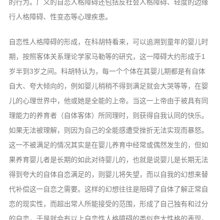
的行为。广义的自恋人格障碍还包括反社会人格障碍、轻度的边缘
行人格障碍、性变态等心理疾患。
自恋性人格障碍的形成，在科胡特看来，可以追溯到童年的婴儿时
期，按照客体关系理论学家马勒等的研究，这一障碍大约形成于1
岁半到3岁之间。科胡特认为，每一个个体在其婴儿期都是有自体
自大、夸大倾向的，例如婴儿稍稍不得到满足就会大哭等等，在婴
儿的心理世界中，他或她是全能的上帝。当这一上帝由于被具有同
理能力的养育者（自体客体）所同理时，则获得自我认同的快乐。
如果无法被理解，则因为自己的全能感遭受挫折无法实现而暴怒。
这一不被满足的情况其实是在婴儿养育中经常或偶然发生的，但如
果养育婴儿者是长期的如此对待婴儿的，也就是说婴儿是长期无法
得到夸大的自体自恋满足的，则婴儿将失望，而以自我的幻想来替
代补偿这一自恋之需要。这样的幻想往往是阻碍了自体了解正常自
恋的现实性，而超出常人所能接受的范围，形成了自己独有和过分
的自恋，于是就会有以上自恋性人格障碍的类似夸大性格的表现。