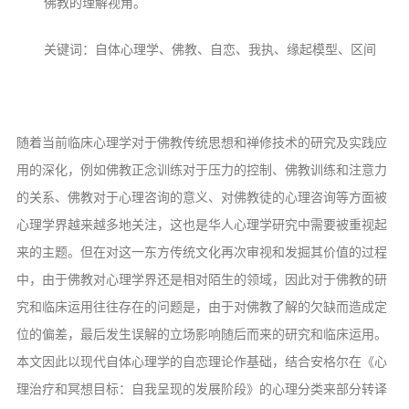
佛教的理解视角。
信息公告
戒幢论坛
关键词：自体心理学、佛教、自恋、我执、缘起模型、区间
寺院巡览
活动记录
随着当前临床心理学对于佛教传统思想和禅修技术的研究及实践应
西园风光
用的深化，例如佛教正念训练对于压力的控制、佛教训练和注意力
下院风采
的关系、佛教对于心理咨询的意义、对佛教徒的心理咨询等方面被
搜索
心理学界越来越多地关注，这也是华人心理学研究中需要被重视起
来的主题。但在对这一东方传统文化再次审视和发掘其价值的过程
中，由于佛教对心理学界还是相对陌生的领域，因此对于佛教的研
究和临床运用往往存在的问题是，由于对佛教了解的欠缺而造成定
位的偏差，最后发生误解的立场影响随后而来的研究和临床运用。
本文因此以现代自体心理学的自恋理论作基础，结合安格尔在《心
理治疗和冥想目标：自我呈现的发展阶段》的心理分类来部分转译