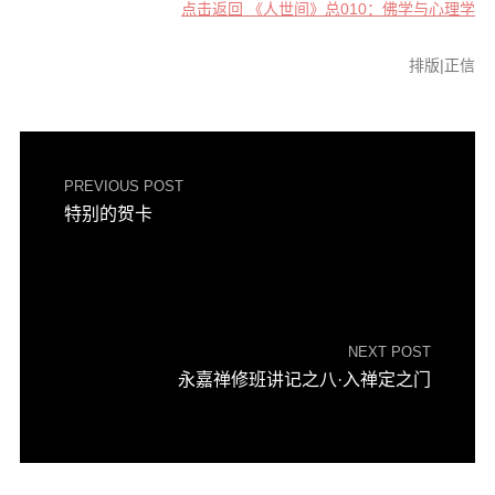
点击返回 《人世间》总010：佛学与心理学
排版|正信
PREVIOUS POST
特别的贺卡
NEXT POST
永嘉禅修班讲记之八·入禅定之门