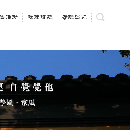
(is_category()){ $keywords = single_cat_title('', false);
= trim(strip_tags($keywords)); $description =
法活动
教理研究
寺院巡览