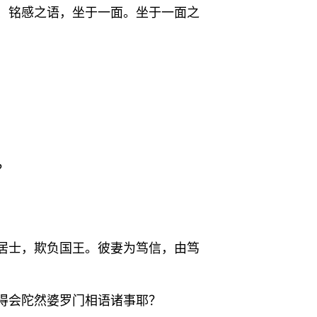
、铭感之语，坐于一面。坐于一面之
？
居士，欺负国王。彼妻为笃信，由笃
得会陀然婆罗门相语诸事耶？