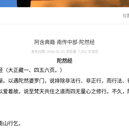
位
阿含典籍·南传中部·陀然经
发布日期: 2006-01-01 浏览量: 7,352 次浏览
陀然经
经（大正藏一、四五六页。）
惭。以遇陀然婆罗门，说排除非法行、非正行，而行法、
以爱着故，说至梵天共住之道而四无量心之修行。不久，
。
南山行乞。