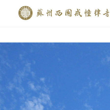
if (is_home()){ //这里描述在前******* $description = "西园寺和研究所发布
$description = category_description(); } elseif (is_tag()){ $keywords = s
trim(strip_tags($description)); ?>