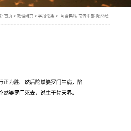
置:
首页
>
教理研究
>
学报论集
>
阿含典籍·南传中部·陀然经
行正为胜。然后陀然婆罗门生病，陷
陀然婆罗门死去，说生于梵天界。