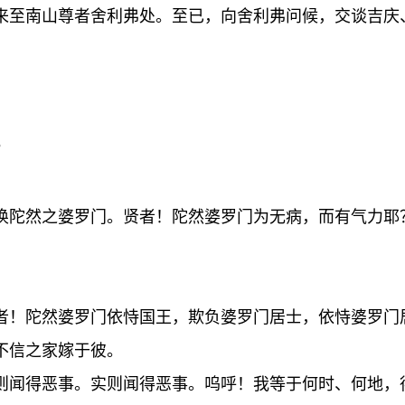
来至南山尊者舍利弗处。至已，向舍利弗问候，交谈吉庆
？
唤陀然之婆罗门。贤者！陀然婆罗门为无病，而有气力耶
。
者！陀然婆罗门依恃国王，欺负婆罗门居士，依恃婆罗门
不信之家嫁于彼。
则闻得恶事。实则闻得恶事。呜呼！我等于何时、何地，