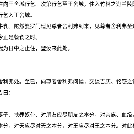
往向王舍城行乞。次第行乞至王舍城，住入竹林之迦兰陵
行乞入王舍城。
牛乳。陀然婆罗门遥见尊者舍利弗到来，见尊者舍利弗至
今正是餐食之时。
我为日中之止住，望汝来此处。
舍利弗处。至已，向尊者舍利弗问候，交谈吉庆、铭感之
告曰：
妻子、扶养奴仆、对朋友应尽朋友之本分，对亲族、血缘
本分，对天应尽对天之本分，对王应尽对王之本分。对此