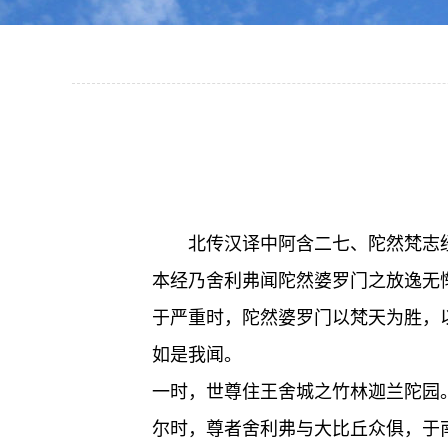
北传汉译中阿含二七、陀然梵志
本经乃舍利弗闻陀然婆罗门之放逸无
于严重时，陀然婆罗门以梵天为胜，
如是我闻。
一时，世尊住王舍城之竹林迦兰陀园
尔时，尊者舍利弗与大比丘众俱，于