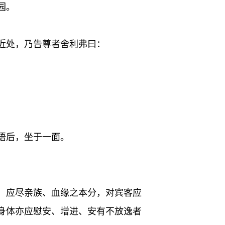
园。
近处，乃告尊者舍利弗曰：
语后，坐于一面。
，应尽亲族、血缘之本分，对宾客应
身体亦应慰安、增进、安有不放逸者