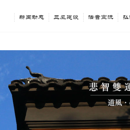
相关新闻法讯的官方平台"; $keywords = "西园寺，佛教,佛学院，法讯，心理咨询"; } elseif 
ingle_tag_title('', false); $description = tag_description(); } $keywords 
新闻动态
三风建设
法音宣流
弘