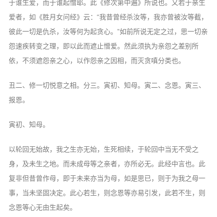
于谁生爱，而于谁起憎耶。此《修次第中遍》所说也。又若于亲生
爱者，如《胜月女问经》云：“我昔曾经杀汝等，我亦曾被汝等截，
彼此一切是仇杀，汝等何为起贪心。”如前所说无定之过，思一切亲
怨速疾转变之理，即以此而遮止憎爱。然此须执为亲怨之差别所
依，不须遮怨亲之心，以作怨亲之因相，而灭贪嗔分类也。
丑二、修一切悦意之相。分三。寅初、知母。寅二、念恩。寅三、
报恩。
寅初、知母。
以轮回无始故，我之生亦无始，生死相续，于轮回中当无不受之
身，及未生之地。而未成母等之亲者，亦所必无。此经中言也。此
复非但昔曾作母，即于未来亦当为母，如是思已，则于为我之母一
事，当未坚固决定。此心若生，则念恩等亦易引发，此若不生，则
念恩等心无由生起矣。