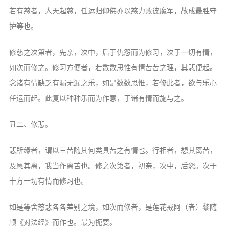
若有慈者，人天起慈，任运归仰佛亦以慈力败彼魔军，故成最胜守
护等也。
修慈之次第者，先亲，次中，后于仇怨而为修习，次于一切有情，
如次而修之。修习方便者，若数数思惟有情苦苦之理，其悲便起。
念诸有情缺乏有漏无漏之乐，如是数数思惟，若修此者，欲与乐心
任运而起。此复以种种乐而为作意，于诸有情而施与之。
丑二、修悲。
悲所缘者，谓以三苦随其何类具苦之有情也。行相者，想其离苦，
及愿其离，我当作离苦也。修之次第者，初亲，次中，后怨。次于
十方一切有情而修习也。
如是等舍慈悲各各差别之境，如次而修者，是莲花戒阿（者）黎随
顺《对法经》而作也。最为扼要。