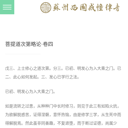
新闻动态
西园动态
法事活动
菩提道次第略论·卷四
交流往来
三风建设
戊三、上士修心之道次第。分三。已初、明发心为入大乘之门。已
寺院管理
二、此心如何发起。三、发心已学行之法。
戒幢春秋
已初、明发心为入大乘之门。
档案管理
道风建设
如是流转之过患，从种种门中长时修习，则见于此三有如陷火炕，
为欲解脱惑苦，证得涅磐，意怀热恼，由是修学三学，从生死中而
法音宣流
得解脱焉。然此虽非同善趣，不复退堕，而于断过证德，尚属少