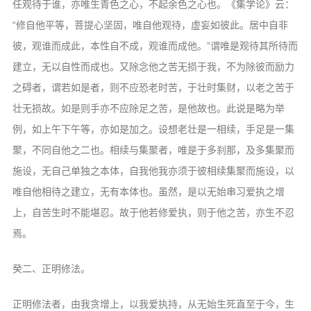
任观待于谁，亦唯生青色之心，不起余色之心也。《集学论》云：
“修自他平等，菩提心坚固，唯自他观待，虚妄如彼此。居中自非
彼，观谁而成此，本性自不成，观谁而成他。”谓唯是观待其所待而
建立，无以自性而成也。又除念他之苦无损于我，不为除彼而励力
之碍者，谓若如是者，则不应恐老时苦，于壮时集财，以老之苦于
壮无损故。如是则手亦不应除足之苦，是他故也。此说是略为举
例，如上午下午等，亦如是加之。设想老壮是一相续，手足是一集
聚，不同自他之二也。相续与集聚者，唯是于多刹那，及多集聚而
施设，无自己单独之本体，自我他我亦须于彼相续集聚而施设，以
唯自他相待之建立，无有本体也。虽然，是以无始串习爱执之增
上，自苦生时不能堪忍。故于他若修爱执，则于他之苦，亦生不忍
焉。
癸二、正明修法。
正明修法者，由我贪增上，以我爱执持，从无始生死直至于今，生