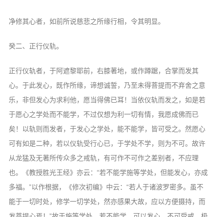
净修其心者，如前所说慈悲之所缘行相，令其明显。
癸二、正行仪轨。
正行仪轨者，于阿遮黎耶前，右膝著地，或作蹲踞，合掌而发其
心。于此发心，既作所缘，谛想诚誓，乃至未得菩提而不弃舍之意
乐，非但发心为求利他，愿当得佛已耳！当依仪轨而发之，如是若
于愿心之学处而不能学，不过仅想为利一切有情，我愿成佛而已
矣！以轨则而发者，于发心之学处，能不能学，皆可受之。然愿心
可有如是二种，若以仪轨受行心已，于学处不学，则为不可。故许
从龙猛及无著所传众多之戒轨，有可作不可作之差别者，不应理
也。《教授胜光王经》亦云：“若不能学施等学处，但能发心，亦成
多福。”以作根据，《修次初编》中云：“若人于诸波罗密多。虽不
能于一切时处，修学一切学处，然亦感果大故，应以方便摄持，而
发菩提心焉！”故于施等学处，若不能学，可以发心，不可受戒，极