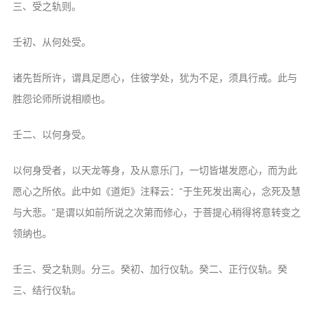
三、受之轨则。
壬初、从何处受。
诸先哲所许，谓具足愿心，住彼学处，犹为不足，须具行戒。此与
胜怨论师所说相顺也。
壬二、以何身受。
以何身受者，以天龙等身，及从意乐门，一切皆堪发愿心，而为此
愿心之所依。此中如《道炬》注释云：“于生死发出离心，念死及慧
与大悲。”是谓以如前所说之次第而修心，于菩提心稍得将意转变之
领纳也。
壬三、受之轨则。分三。癸初、加行仪轨。癸二、正行仪轨。癸
三、结行仪轨。