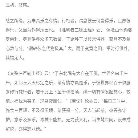
丑初、修慈。
慈之所缘，为未具乐之有情。行相者，谓念彼云何当得乐，且愿彼
得乐，又当为作得乐因也。《胜利者三味王经》云：“俱胝由他频婆
罗佛利，尽其供养众多无数量，于诸胜王以彼常供养，获其不及慈
心数与分。”谓较彼之代物极其广大，而于究竟之田，常时行供养，
其福尤大。
《文殊庄严刹土经》云：“于东北隅有大自在王佛，世界名曰千庄
严，如比丘入灭尽定之乐，诸有情亦具是乐，于彼世界经百千俱胝
岁修行梵行者，若于此上下至于弹指顷，缘一切有情发起慈心，较
前之福犹为甚多，况昼夜而住。”《宝论》论亦云：“每日三时中，
施食三百罐，不及须臾顷，慈获福一分，天人当起慈，彼等亦守
护，意乐及多乐，毒械不能损。无力获大利，当生梵世间，设未成
解脱，亦得慈八德。”