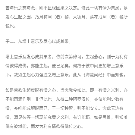
苦与乐之慈与悲，则不显现因果之决定。修此一切有情为亲属，是
发心生起之因。乃月称阿（者）黎、大德月、莲花戒阿（者）黎所
说也。
子二、从增上意乐及发心以成其果。
增上意乐及发心成其果者，依前次第修习，生起悲心，则于为利有
情欲得成佛，亦能生起，便已足矣。何故于彼中间更加增上意乐
耶。故须生起心力强胜之增上意乐，此从《海慧问经》中而知也。
如是苦欲生起度脱有情之心，当念我今如此，即一有情之义利，亦
不能圆满作到。非但此也，从得二种阿罗汉位，亦仅能利少数有
情，亦唯能成解脱而已，于一切种智，则不能安立。念此无边有
情，满足彼等一切现前究竟之义利，有谁能耶。如是思惟，则知唯
佛有彼堪能，而发为利有情欲得佛位之心。