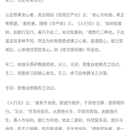
癸三、认定修果发心。
认定修果发心者，其总相如《现观庄严论》云：“发心为利他，希正
等菩提。”差别者，随顺《华严经》义，《入行论》云：“如何知差
别，如欲行及行，善巧于此二，如次知差别。”谓愿行二种也。于此
虽显现多种不同，然念为利有情愿成佛之心者，是谓愿心。彼已受
戒后，心依戒住而犹发心。如《修次第初编》所说也。
辛二、依寂天菩萨教授而修。分三。壬初、思惟自他换否之功过。
壬二、若能修习则彼心发生。壬三、修习自他换法之次第。
壬初、思惟自他换否之功过。
《入行论》云：“谁有于自他，欲速为救护，于自他当换，是即密妙
行。”又云：“尽世间安乐，从愿他乐生，尽世间苦恼，由欲我乐
生。愚人作自利，能仁为利他，依此二差别，何须复多说。我乐与
他苦，若不正相换，即不能成佛，亦无世间乐。”谓我受执者，是一