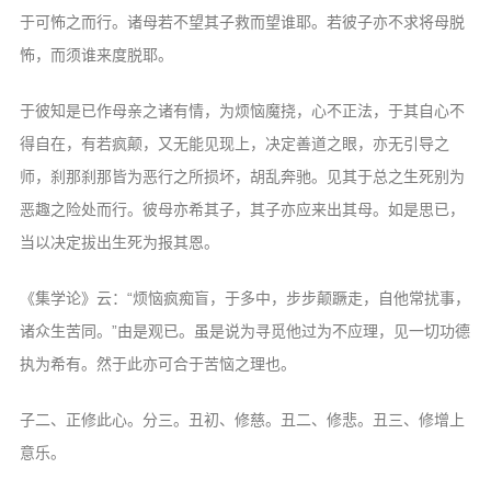
于可怖之而行。诸母若不望其子救而望谁耶。若彼子亦不求将母脱
怖，而须谁来度脱耶。
于彼知是已作母亲之诸有情，为烦恼魔挠，心不正法，于其自心不
得自在，有若疯颠，又无能见现上，决定善道之眼，亦无引导之
师，刹那刹那皆为恶行之所损坏，胡乱奔驰。见其于总之生死别为
恶趣之险处而行。彼母亦希其子，其子亦应来出其母。如是思已，
当以决定拔出生死为报其恩。
《集学论》云：“烦恼疯痴盲，于多中，步步颠蹶走，自他常扰事，
诸众生苦同。”由是观已。虽是说为寻觅他过为不应理，见一切功德
执为希有。然于此亦可合于苦恼之理也。
子二、正修此心。分三。丑初、修慈。丑二、修悲。丑三、修增上
意乐。