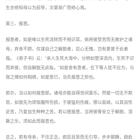
生亦修知母以为前导，次第渐广而修心焉。
寅三、报恩。
报恩者，如是唯以生死流转而不相识耳，倘将彼受苦而无救护之诸
母，弃舍不顾，仅谋自己之解脱者，忍心无愧，岂有更甚于此者
哉。《弟子书》云：“亲人生死大海中，分明如堕深流内，生死不识
而弃彼，但自解脱无此耻。”如是舍有恩者，在下等人犹不应为，与
我之理如何相顺，如是思已，当负报恩之担也。
若尔，当以如何报恩耶。诸母亦能自得世间富乐。然彼一切无不欺
诳，如我先为烦恼魔所伤损，于彼猛利伤痕，擦以盐硝，以其自性
足苦，乃复加生种种之苦，若以慈报恩，当将彼等安立于解脱、涅
磐之乐，须如此而报恩也。
总之，若有母亲，不住正念，疯狂目盲而无引导，步步颠蹶，趋赴