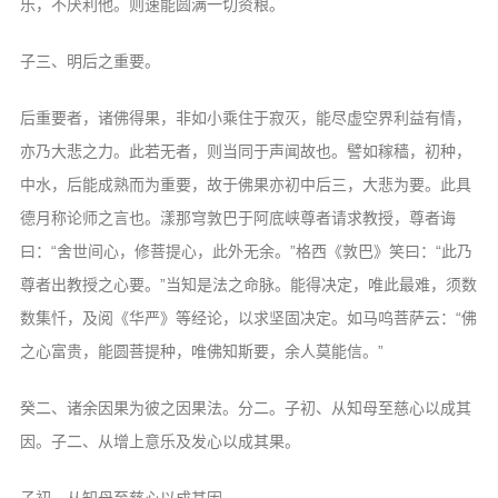
乐，不厌利他。则速能圆满一切资粮。
子三、明后之重要。
后重要者，诸佛得果，非如小乘住于寂灭，能尽虚空界利益有情，
亦乃大悲之力。此若无者，则当同于声闻故也。譬如稼穑，初种，
中水，后能成熟而为重要，故于佛果亦初中后三，大悲为要。此具
德月称论师之言也。漾那穹敦巴于阿底峡尊者请求教授，尊者诲
曰：“舍世间心，修菩提心，此外无余。”格西《敦巴》笑曰：“此乃
尊者出教授之心要。”当知是法之命脉。能得决定，唯此最难，须数
数集忏，及阅《华严》等经论，以求坚固决定。如马呜菩萨云：“佛
之心富贵，能圆菩提种，唯佛知斯要，余人莫能信。”
癸二、诸余因果为彼之因果法。分二。子初、从知母至慈心以成其
因。子二、从增上意乐及发心以成其果。