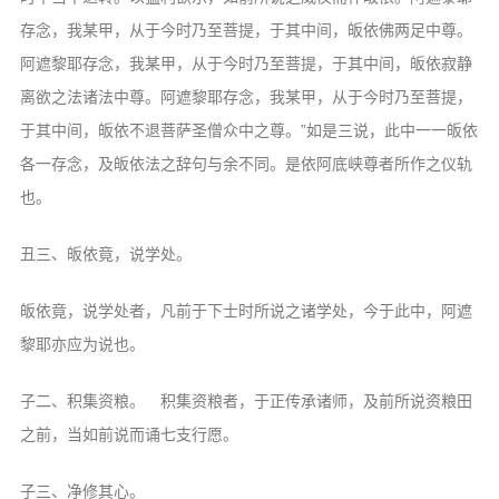
存念，我某甲，从于今时乃至菩提，于其中间，皈依佛两足中尊。
阿遮黎耶存念，我某甲，从于今时乃至菩提，于其中间，皈依寂静
离欲之法诸法中尊。阿遮黎耶存念，我某甲，从于今时乃至菩提，
于其中间，皈依不退菩萨圣僧众中之尊。”如是三说，此中一一皈依
各一存念，及皈依法之辞句与余不同。是依阿底峡尊者所作之仪轨
也。
丑三、皈依竟，说学处。
皈依竟，说学处者，凡前于下士时所说之诸学处，今于此中，阿遮
黎耶亦应为说也。
子二、积集资粮。 积集资粮者，于正传承诸师，及前所说资粮田
之前，当如前说而诵七支行愿。
子三、净修其心。