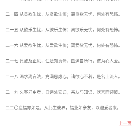
音频视频
弘法书籍
二一四 从贪欲生忧，从贪欲生怖；离贪欲无忧，何处有恐怖。
助印功德
二一五 从欲乐生忧，从欲乐生怖；离欲乐无忧，何处有恐怖。
弘法活动
二一六 从爱欲生忧，从爱欲生怖；离爱欲无忧，何处有恐怖。
西园法讯
皈依斋戒
二一七 具戒及正见，住法知真谛，圆满自所行，彼为心人爱。
义工家园
二一八 渴求离言法，充满思虑心，诸欲心不着，是名上流人。
观世音热线
菩提静修营
二一九 久客异乡者，自远处安归，亲友与知识，欢喜而迎彼。
观自在禅修营
二二〇造福亦如是，从此生彼界，福业如亲友，以迎爱者来。
教理研究
上一页
学报论集