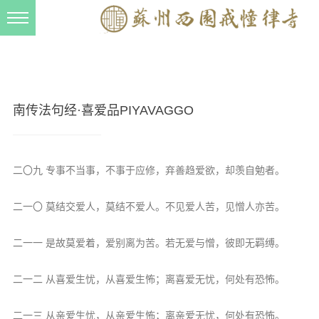
新闻动态
西园动态
法事活动
南传法句经·喜爱品PIYAVAGGO
交流往来
三风建设
二〇九 专事不当事，不事于应修，弃善趋爱欲，却羡自勉者。
寺院管理
二一〇 莫结交爱人，莫结不爱人。不见爱人苦，见憎人亦苦。
戒幢春秋
档案管理
二一一 是故莫爱着，爱别离为苦。若无爱与憎，彼即无羁缚。
道风建设
二一二 从喜爱生忧，从喜爱生怖；离喜爱无忧，何处有恐怖。
法音宣流
二一三 从亲爱生忧，从亲爱生怖；离亲爱无忧，何处有恐怖。