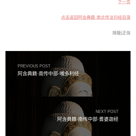
信息公告
下一页
戒幢论坛
点击返回阿含典籍·南北传法句经目录
寺院巡览
排版|正信
活动记录
西园风光
下院风采
PREVIOUS POST
搜索
阿含典籍·南传中部·哺多利经
NEXT POST
阿含典籍·南传中部·耆婆迦经