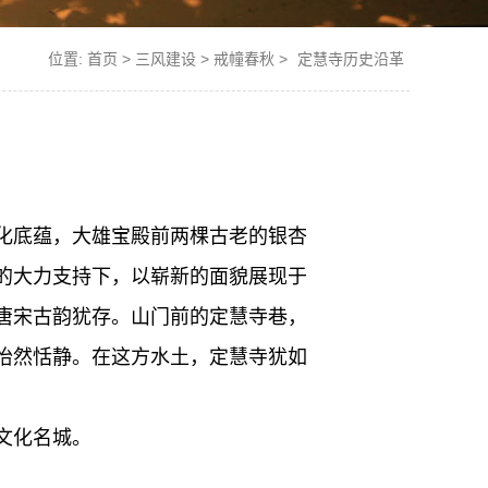
位置:
首页
>
三风建设
>
戒幢春秋
>
定慧寺历史沿革
化底蕴，大雄宝殿前两棵古老的银杏
的大力支持下，以崭新的面貌展现于
唐宋古韵犹存。山门前的定慧寺巷，
怡然恬静。在这方水土，定慧寺犹如
文化名城。