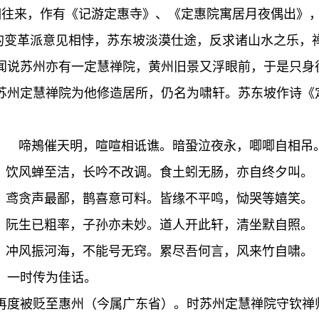
交相往来，作有《记游定惠寺》、《定惠院寓居月夜偶出》
的变革派意见相悖，苏东坡淡漠仕途，反求诸山水之乐，禅
闻说苏州亦有一定慧禅院，黄州旧景又浮眼前，于是只身
苏州定慧禅院为他修造居所，仍名为啸轩。苏东坡作诗《
啼鴂催天明，喧喧相诋谯。暗蛩泣夜永，唧唧自相吊
饮风蝉至洁，长吟不改调。食土蚓无肠，亦自终夕叫。
鸢贪声最鄙，鹊喜意可料。皆缘不平鸣，恸哭等嬉笑。
阮生已粗率，子孙亦未妙。道人开此轩，清坐默自照。
冲风振河海，不能号无窍。累尽吾何言，风来竹自啸。
一时传为佳话。
坡再度被贬至惠州（今属广东省）。时苏州定慧禅院守钦