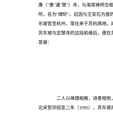
惠（"惠"通"慧"）寺，与海常禅师
所，名为"啸轩"。后因与王安石为首
东坡官至杭州，常往来于苏杭两地。
苏东坡与定慧寺的这段前缘后，便在
答谢：
二人以禅理相推，诗意相悦，
北宋哲宗绍圣二年（1095），苏东