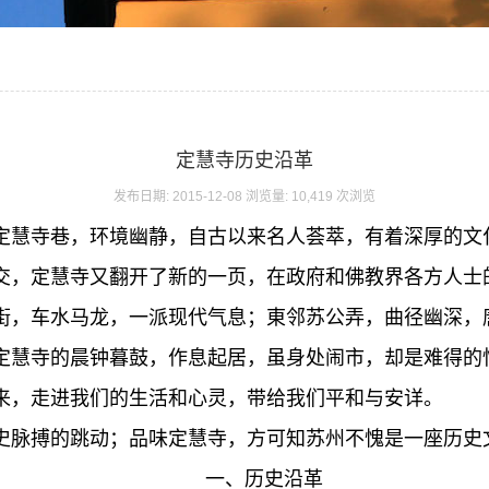
定慧寺历史沿革
发布日期: 2015-12-08 浏览量: 10,419 次浏览
定慧寺巷，环境幽静，自古以来名人荟萃，有着深厚的文
交，定慧寺又翻开了新的一页，在政府和佛教界各方人士
街，车水马龙，一派现代气息；東邻苏公弄，曲径幽深，
定慧寺的晨钟暮鼓，作息起居，虽身处闹市，却是难得的
来，走进我们的生活和心灵，带给我们平和与安详。
史脉搏的跳动；品味定慧寺，方可知苏州不愧是一座历史
一、历史沿革