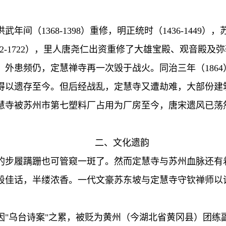
间（1368-1398）重修，明正统时（1436-1449
1662-1722），里人唐尧仁出资重修了大雄宝殿、观音殿及
外患频仍，定慧禅寺再一次毁于战火。同治三年（186
才得以遗存至今。但后经战乱，定慧寺又遭劫难，大部份
定慧寺被苏州市第七塑料厂占用为厂房至今，唐宋遗风已
二、文化遗韵
步履蹒跚也可管窥一斑了。然而定慧寺与苏州血脉还有
段佳话，半缕浓香。一代文豪苏东坡与定慧寺守钦禅师以
坡因"乌台诗案"之累，被贬为黄州（今湖北省黄冈县）团