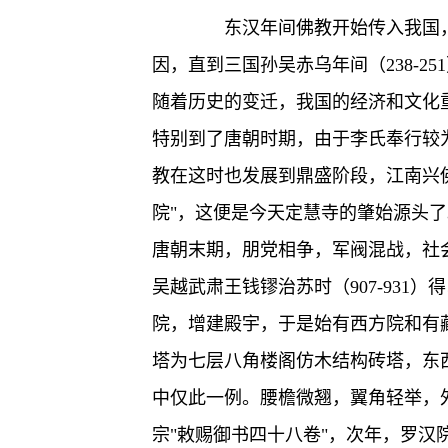
东汉年间佛教开始传入我国，
因，直到三国孙吴赤乌年间（238-
随着历史的变迁，我国的经济和文化
特别到了唐朝时期，由于李氏奉行较
教在这时也发展到鼎盛阶段，江南兴佛
院"，这便是今天定慧寺的肇始源头了
唐朝末期，朋党相争，军阀混战，社
吴越武肃王钱镠治苏时（907-931
院，增建殿宇，于是始有西方院和有
塔为七层八角楼阁仿木结构砖塔，东西
中仅此一例。腰檐微翘，翼角轻举，
宗"敕赐御书四十八卷"，次年，罗汉院