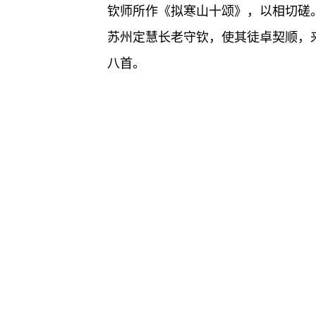
钦师所作《拟寒山十颂》，以相切磋
苏州定慧长老守钦，使其徒卓契顺，
八首。