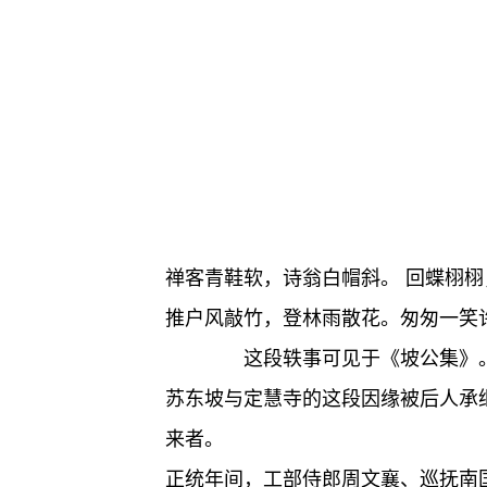
禅客青鞋软，诗翁白帽斜。 回蝶栩
推户风敲竹，登林雨散花。匆匆一笑
这段轶事可见于《坡公集》
苏东坡与定慧寺的这段因缘被后人承
来者。
正统年间，工部侍郎周文襄、巡抚南