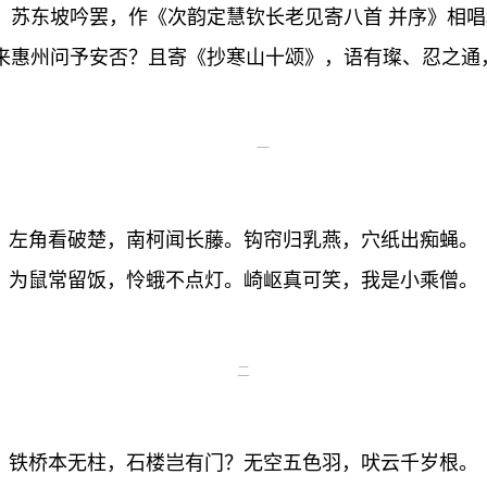
。苏东坡吟罢，作《次韵定慧钦长老见寄八首 并序》相
来惠州问予安否？且寄《抄寒山十颂》，语有璨、忍之通
一
左角看破楚，南柯闻长藤。钩帘归乳燕，穴纸出痴蝇。
为鼠常留饭，怜蛾不点灯。崎岖真可笑，我是小乘僧。
二
铁桥本无柱，石楼岂有门？无空五色羽，吠云千岁根。