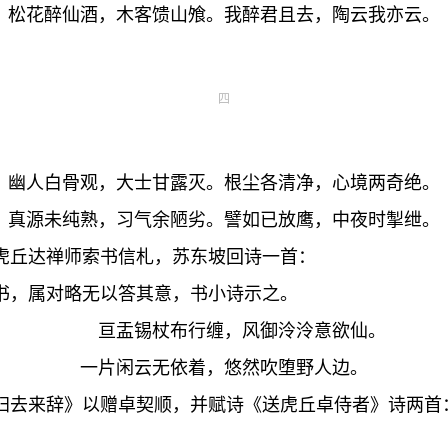
松花醉仙酒，木客馈山飧。我醉君且去，陶云我亦云。
四
幽人白骨观，大士甘露灭。根尘各清净，心境两奇绝。
真源未纯熟，习气余陋劣。譬如已放鹰，中夜时掣绁。
丘达禅师索书信札，苏东坡回诗一首：
书，属对略无以答其意，书小诗示之。
亘盂锡杖布行缠，风御泠泠意欲仙。
一片闲云无依着，悠然吹堕野人边。
去来辞》以赠卓契顺，并赋诗《送虎丘卓侍者》诗两首