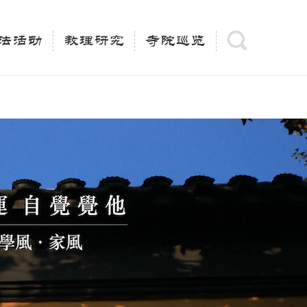
(is_category()){ $keywords = single_cat_title('', false);
= trim(strip_tags($keywords)); $description =
法活动
教理研究
寺院巡览