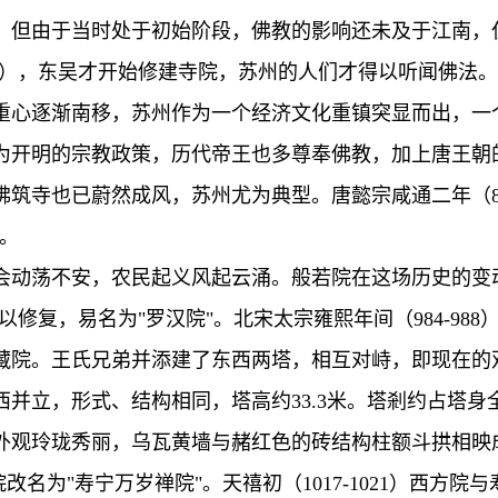
但由于当时处于初始阶段，佛教的影响还未及于江南，
251），东吴才开始修建寺院，苏州的人们才得以听闻佛法。
重心逐渐南移，苏州作为一个经济文化重镇突显而出，一
为开明的宗教政策，历代帝王也多尊奉佛教，加上唐王朝
筑寺也已蔚然成风，苏州尤为典型。唐懿宗咸通二年（8
。
会动荡不安，农民起义风起云涌。般若院在这场历史的变
）得以修复，易名为"罗汉院"。北宋太宗雍熙年间（984-9
藏院。王氏兄弟并添建了东西两塔，相互对峙，即现在的双
并立，形式、结构相同，塔高约33.3米。塔剎约占塔身全
外观玲珑秀丽，乌瓦黄墙与赭红色的砖结构柱额斗拱相映成
改名为"寿宁万岁禅院"。天禧初（1017-1021）西方院