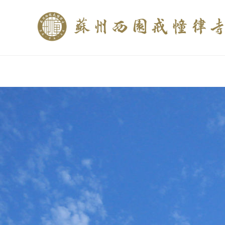
if (is_home()){ //这里描述在前******* $description = "西园寺和研究所发布
$description = category_description(); } elseif (is_tag()){ $keywords = s
trim(strip_tags($description)); ?>