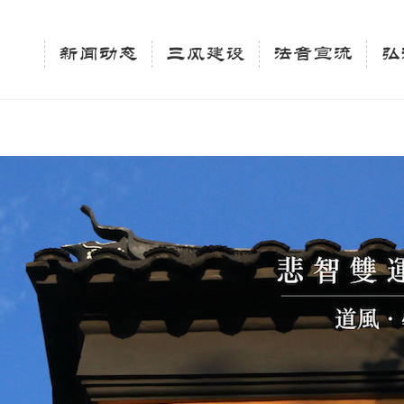
相关新闻法讯的官方平台"; $keywords = "西园寺，佛教,佛学院，法讯，心理咨询"; } elseif 
ingle_tag_title('', false); $description = tag_description(); } $keywords 
新闻动态
三风建设
法音宣流
弘