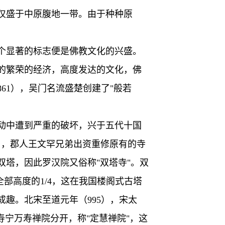
仅盛于中原腹地一带。由于种种原
个显著的标志便是佛教文化的兴盛。
的繁荣的经济，高度发达的文化，佛
61），吴门名流盛楚创建了"般若
动中遭到严重的破坏，兴于五代十国
88），郡人王文罕兄弟出资重修原有的寺
塔，因此罗汉院又俗称"双塔寺"。双
部高度的1/4，这在我国楼阁式古塔
趣。北宋至道元年（995），宋太
与寿宁万寿禅院分开，称"定慧禅院"，这