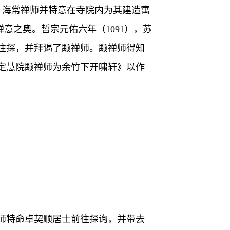
，海常禅师并特意在寺院内为其建造寓
意之奥。哲宗元佑六年（1091），苏
往探，并拜谒了颙禅师。颙禅师得知
定慧院颙禅师为余竹下开啸轩》以作
。
禅师特命卓契顺居士前往探询，并带去