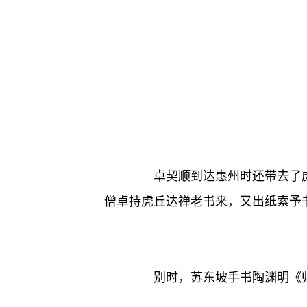
卓契顺到达惠州时还带去了虎
僧卓持虎丘达禅老书来，又出纸索予
别时，苏东坡手书陶渊明《归