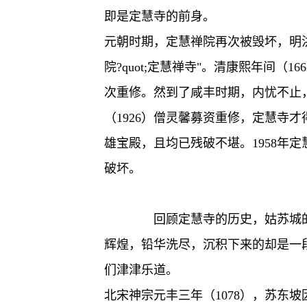
即是定慧寺的前身。
元朝时期，定慧禅院再次被毁坏，明洪武年
院?quot;定慧禅寺"。清康熙年间（
次重修。然到了咸丰时期，内忧不止，
（1926）僧灵馨募资重修，定慧寺
雄宝殿，且均已残破不堪。1958年
破坏。
回顾定慧寺的历史，姑苏城的
辉煌，铅华洗尽，沉积下来的却是一
们津津乐道。
北宋神宗元丰三年（1078），苏东