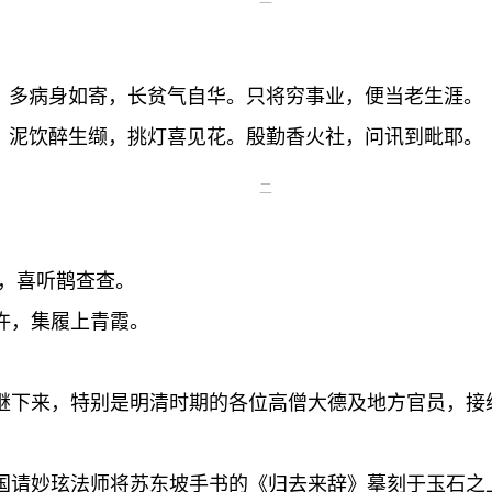
一
多病身如寄，长贫气自华。只将穷事业，便当老生涯。
泥饮醉生缬，挑灯喜见花。殷勤香火社，问讯到毗耶。
二
栩，喜听鹊查查。
许，集履上青霞。
。
继下来，特别是明清时期的各位高僧大德及地方官员，接
国请妙玹法师将苏东坡手书的《归去来辞》摹刻于玉石之