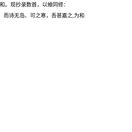
唱和。现抄录数首，以飨同修：
，而诗无岛、可之寒，吾甚嘉之,为和