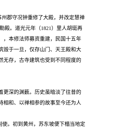
），苏州郡守况钟重修了大殿，并改定慧禅
弥勒殿。道光元年（1821）里人胡珽再
4），本修法师募资重建，民国十五年
建筑毁于一旦，仅存山门、天王殿和大
荡然无存，古寺建筑也受到不同程度的
着更深的渊薮。历史虽暗淡了往昔的
诗相和、以禅相参的故事至今还为人
练副使。初到黄州，苏东坡便下榻当地定