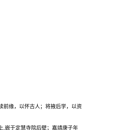
续前缘，以怀古人；将掖后学，以资
上,嵌于定慧寺院后壁；嘉靖庚子年