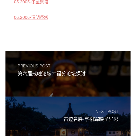
信息公告
05.2005·冬至祭塔
戒幢论坛
06.2006·清明祭塔
寺院巡览
活动记录
西园风光
下院风采
PREVIOUS POST
搜索
第六届戒幢论坛幸福分论坛探讨
NEXT POST
古迹名胜·亭榭辉映呈异彩