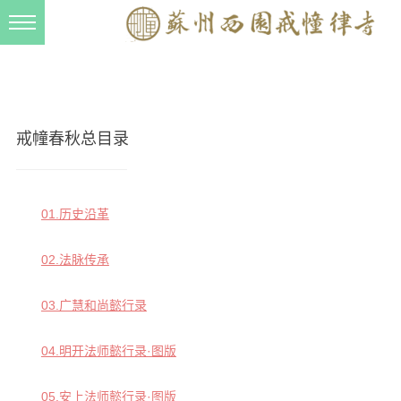
新闻动态
西园动态
法事活动
戒幢春秋总目录
交流往来
三风建设
01.历史沿革
寺院管理
02.法脉传承
戒幢春秋
档案管理
03.广慧和尚懿行录
道风建设
04.明开法师懿行录·图版
法音宣流
05.安上法师懿行录·图版