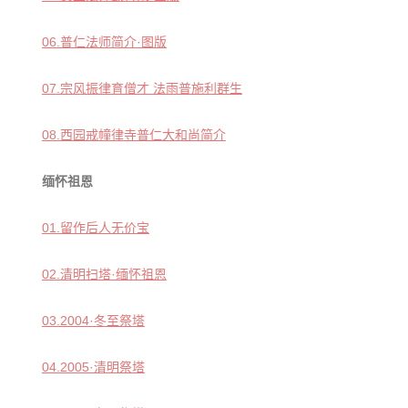
音频视频
弘法书籍
06.普仁法师简介·图版
助印功德
07.宗风振律育僧才 法雨普施利群生
弘法活动
08.西园戒幢律寺普仁大和尚简介
西园法讯
皈依斋戒
缅怀祖恩
义工家园
01.留作后人无价宝
观世音热线
菩提静修营
02.清明扫塔·缅怀祖恩
观自在禅修营
03.2004·冬至祭塔
教理研究
04.2005·清明祭塔
学报论集