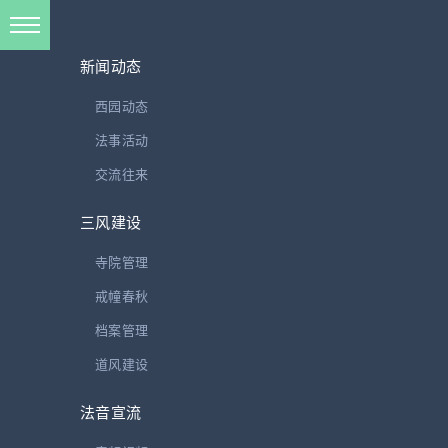
新闻动态
西园动态
法事活动
在家律通说•南山律在家备览略编 宗体篇（第三门 戒
交流往来
行）
三风建设
寺院管理
第三门 戒行
戒幢春秋
3.1 正明随行
档案管理
道风建设
▲事钞云‘戒行者。既受得此戒、秉之在心。 必须广修方便。检察
法音宣流
身口威仪之行。克志专崇、高慕前圣。 持心后起、义顺于前、名