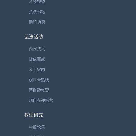
为戒行。’
音频视频
资持释云‘初蹑前科。
弘法书籍
必下示行相。方便有二即教行也、教谓律藏必依师学、行谓对治唯
助印功德
在己修。由本兴心、禀教期行以为受体、今还如体而学而修。文明
弘法活动
检察以偏约行、然离过对治非学不立、广修之语理必兼含。
西园法讯
检察即心、心即行体。准业疏具三、能忆能垢能防、一心三用、无
皈依斋戒
非顺受、方成随行。此谓能察、身口威仪即所察。此二句须明成就
义工家园
二持、远离两犯。而云身口且据粗非、约准今宗义通三业。
观世音热线
上云检察正示修行、下云慕圣明其标志。克犹定也。崇重也。前圣
菩提静修营
通目三乘已成道者。 持下结示名义。持心即行后起顺前示随行
观自在禅修营
义。’见事钞记卷三
教理研究
▲事钞云‘然则受是要期思愿、随是称愿修行。 譬如筑营宫宅。先
立院墙周匝、即谓坛场受体也。后便随处营构尽于一生、谓受后随
学报论集
行。’