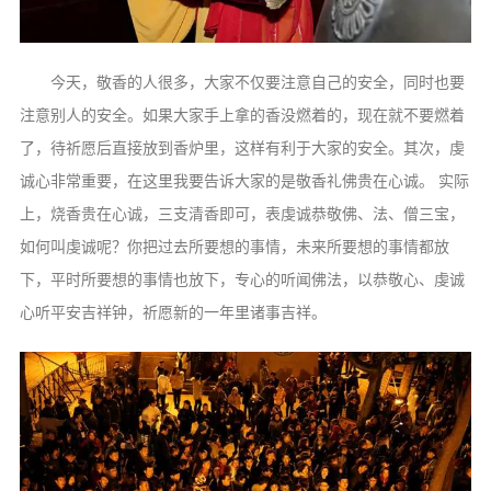
信息公告
戒幢论坛
今天，敬香的人很多，大家不仅要注意自己的安全，同时也要
寺院巡览
注意别人的安全。如果大家手上拿的香没燃着的，现在就不要燃着
活动记录
了，待祈愿后直接放到香炉里，这样有利于大家的安全。其次，虔
西园风光
诚心非常重要，在这里我要告诉大家的是敬香礼佛贵在心诚。 实际
下院风采
上，烧香贵在心诚，三支清香即可，表虔诚恭敬佛、法、僧三宝，
如何叫虔诚呢？你把过去所要想的事情，未来所要想的事情都放
搜索
下，平时所要想的事情也放下，专心的听闻佛法，以恭敬心、虔诚
心听平安吉祥钟，祈愿新的一年里诸事吉祥。