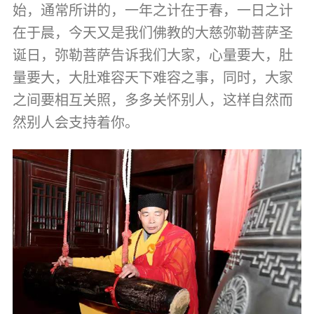
音频视频
始，通常所讲的，一年之计在于春，一日之计
弘法书籍
在于晨，今天又是我们佛教的大慈弥勒菩萨圣
助印功德
诞日，弥勒菩萨告诉我们大家，心量要大，肚
量要大，大肚难容天下难容之事，同时，大家
弘法活动
之间要相互关照，多多关怀别人，这样自然而
西园法讯
然别人会支持着你。
皈依斋戒
义工家园
观世音热线
菩提静修营
观自在禅修营
教理研究
学报论集