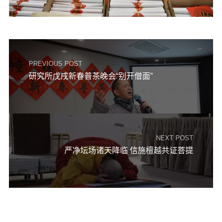
PREVIOUS POST
研究所戊戌新春普茶晚会“别开僧面”
NEXT POST
严净坛场诸天降临 信施檀越共证菩提