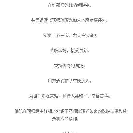
在维那师的梵唱起腔中，
共同诵读《药师琉璃光如来本愿功德经》。
祈愿十方三宝、龙天护法诸天
降临坛场，接受供养，
秉持佛陀的嘱托，
用慈悲心辅助有德之人，
为世间消除灾难，护持人类和平、幸福吉祥。
佛陀在药师经中详细地介绍了药师琉璃光如来的殊胜功德和慈
悲利众的精神，