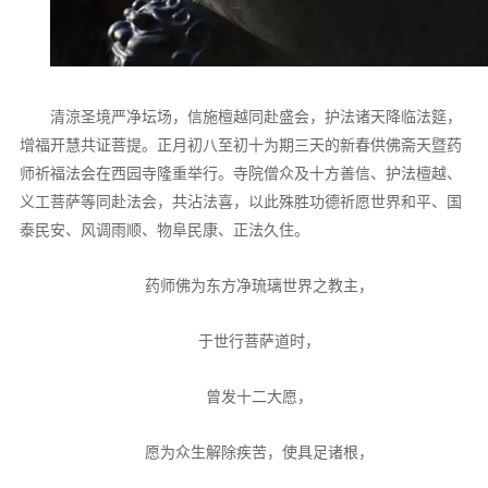
音频视频
弘法书籍
助印功德
清涼圣境严净坛场，信施檀越同赴盛会，护法诸天降临法筵，
弘法活动
增福开慧共证菩提。正月初八至初十为期三天的新春供佛斋天暨药
师祈福法会在西园寺隆重举行。寺院僧众及十方善信、护法檀越、
西园法讯
义工菩萨等同赴法会，共沾法喜，以此殊胜功德祈愿世界和平、国
皈依斋戒
泰民安、风调雨顺、物阜民康、正法久住。
义工家园
药师佛为东方净琉璃世界之教主，
观世音热线
菩提静修营
于世行菩萨道时，
观自在禅修营
曾发十二大愿，
教理研究
愿为众生解除疾苦，使具足诸根，
学报论集