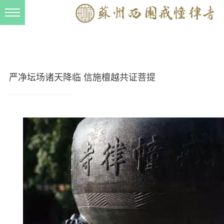
新闻动态
西园动态
法事活动
严净坛场诸天降临 信施檀越共证菩提
交流往来
三风建设
寺院管理
戒幢春秋
档案管理
道风建设
法音宣流