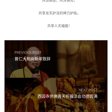
共沾佛恩，共沐佛光，
共享龙天护法的神力护佑，
共享人天福报！
PREVIOUS POST
普仁大和尚新年致辞
NEXT POST
西园寺供佛斋天祈福法会功德圆满