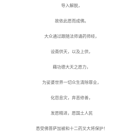
信息公告
导入解脱，
戒幢论坛
故依此愿而成佛。
寺院巡览
大众通过跟随法师诵药师经，
活动记录
西园风光
设斋供天，以及上供，
下院风采
藉功德大天之愿力，
搜索
为娑婆世界一切众生清除罪业，
化怨息灾，弃恶修善，
发愿精进，愿国土人民
悉受佛菩萨加被和十二药叉大将保护！