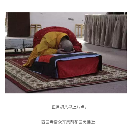
正月初八早上八点，
西园寺僧众齐集前花园念佛堂，