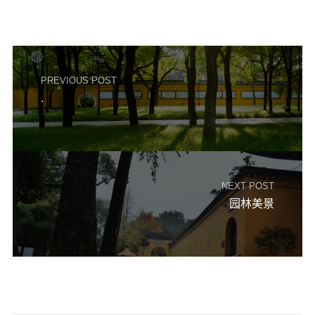
音频视频
弘法书籍
助印功德
PREVIOUS POST
弘法活动
.
西园法讯
皈依斋戒
义工家园
观世音热线
NEXT POST
园林美景
菩提静修营
观自在禅修营
教理研究
学报论集