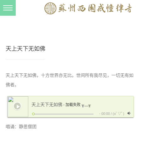
新闻动态
西园动态
法事活动
天上天下无如佛
交流往来
三风建设
天上天下无如佛，十方世界亦无比。世间所有我尽见，一切无有如
寺院管理
佛者。
戒幢春秋
档案管理
天上天下无如佛
- 加载失败 ╥﹏╥
-
00:00
/
(oﾟ▽ﾟ)
道风建设
唱诵：静思僧团
法音宣流