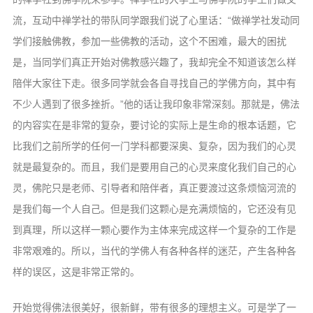
音频视频
流，互动中禅学社的带队同学跟我们说了心里话：“做禅学社发动同
弘法书籍
学们接触佛教，参加一些佛教的活动，这个不困难，最大的困扰
助印功德
是，当同学们真正开始对佛教感兴趣了，我却完全不知道该怎么样
陪伴大家往下走。很多同学就会各自寻找自己的学佛方向，其中有
弘法活动
不少人遇到了很多挫折。”他的话让我印象非常深刻。那就是，佛法
西园法讯
的内容实在是非常的复杂，要讨论的实际上是生命的根本话题，它
皈依斋戒
比我们之前所学的任何一门学科都要深奥、复杂，因为我们的心灵
义工家园
就是最复杂的。而且，我们是要用自己的心灵来度化我们自己的心
观世音热线
灵，佛陀只是老师、引导者和陪伴者，真正要渡过这条烦恼河流的
菩提静修营
是我们每一个人自己。但是我们这颗心是充满烦恼的，它还没有见
到真理，所以这样一颗心要作为主体来完成这样一个复杂的工作是
观自在禅修营
非常艰难的。所以，当代的学佛人有各种各样的迷茫，产生各种各
教理研究
样的误区，这是非常正常的。
学报论集
开始觉得佛法很美好，很新鲜，带有很多的理想主义。可是学了一