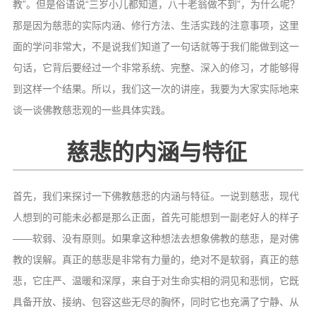
教”。但是俗语说“三岁小儿都知道，八十老翁做不到”，为什么呢？
那是因为慈悲的实际内涵、修行方法、生活实践的注意事项，这里
面的学问非常大，不是说我们知道了一句话就等于我们能做到这一
句话，它背后要经过一个非常系统、完整、深入的修习，才能够得
到这样一个结果。所以，我们这一次的讲座，我要为大家实际地来
谈一谈佛教慈悲观的一些具体实践。
慈悲的内涵与特征
首先，我们来探讨一下佛教慈悲的内涵与特征。一说到慈悲，现代
人想到的可能未必都是那么正面，首先可能想到一副老好人的样子
——软弱、没有原则。如果拿这种想法去想象佛教的慈悲，是对佛
教的误解。真正的慈悲是非常有力量的，绝对不是软弱，真正的慈
悲，它庄严、温暖和深厚，来自于对生命实相的洞见和悲悯，它既
具备开放、接纳、包容这些无尽的胸怀，同时它也充满了宁静、从