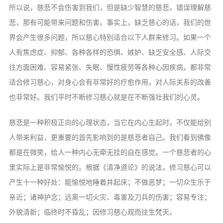
所以说，慈悲不会伤害到我们，但是缺少智慧的慈悲，错误理解慈
悲，那有可能带来问题和伤害。事实上，缺乏慈心的话，我们的世
界会产生很多问题，所以慈心特别适合以下人群来修习。如果一个
人有焦虑症、抑郁、各种各样的恐惧、嫉妒、缺乏安全感、人际交
往方面困难、容易紧张、失眠、慢性疲劳等各种心因疾病，都非常
适合修习慈心，对身心会有非常好的疗愈作用，对人际关系的改善
也非常好。我们平时不断修习慈心就是在不断强壮我们的心灵。
慈悲是一种积极正向的心理状态，当它在内心生起时，不仅能给别
人带来利益，更重要的首先影响到的是慈悲者自己。我们看到佛像
都是在微笑，给人一种内心无牵无挂的自在感觉。一个慈悲者的心
里实际上是非常愉悦的。根据《清净道论》的说法，修习慈心可以
产生十一种好处：能愉悦地睡着并起床；不做恶梦；一切众生乐于
亲近；诸神护念；远离一切火灾、毒害及刀兵的伤害；容易专注；
外貌清新；临终时不昏乱；因修习慈心观而往生梵天。