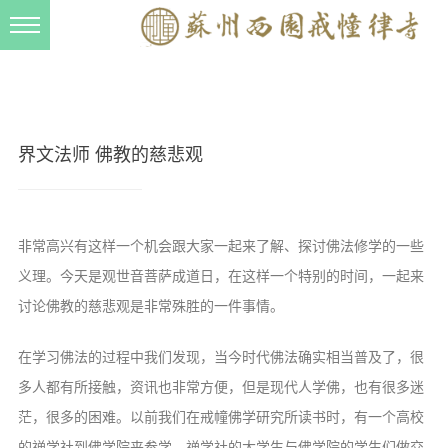
新闻动态
西园动态
法事活动
界文法师 佛教的慈悲观
交流往来
三风建设
非常高兴有这样一个机会跟大家一起来了解、探讨佛法修学的一些
寺院管理
义理。今天是观世音菩萨成道日，在这样一个特别的时间，一起来
戒幢春秋
讨论佛教的慈悲观是非常殊胜的一件事情。
档案管理
在学习佛法的过程中我们发现，当今时代佛法确实相当普及了，很
道风建设
多人都有所接触，资讯也非常方便，但是现代人学佛，也有很多迷
法音宣流
茫，很多的困难。以前我们在戒幢佛学研究所读书时，有一个高校
的禅学社到佛学院来参学。禅学社的大学生与佛学院的学生们做交