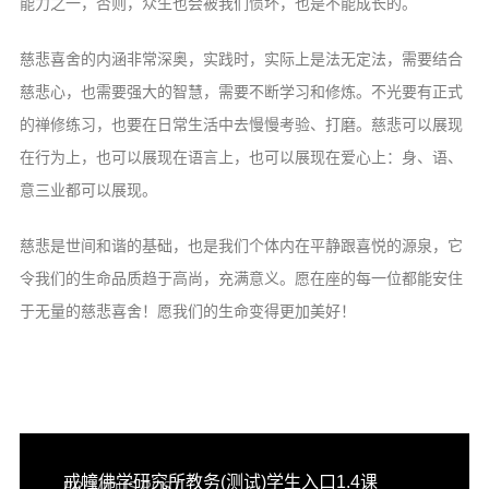
能力之一，否则，众生也会被我们惯坏，也是不能成长的。
慈悲喜舍的内涵非常深奥，实践时，实际上是法无定法，需要结合
慈悲心，也需要强大的智慧，需要不断学习和修炼。不光要有正式
的禅修练习，也要在日常生活中去慢慢考验、打磨。慈悲可以展现
在行为上，也可以展现在语言上，也可以展现在爱心上：身、语、
意三业都可以展现。
慈悲是世间和谐的基础，也是我们个体内在平静跟喜悦的源泉，它
令我们的生命品质趋于高尚，充满意义。愿在座的每一位都能安住
于无量的慈悲喜舍！愿我们的生命变得更加美好！
戒幢佛学研究所教务(测试)学生入口1.4课
PREVIOUS POST