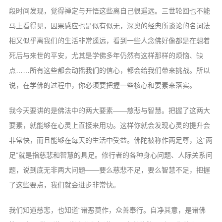
信息公告
段时间发现，觉得禅定与开悟这些离自己很遥远。三世轮回也不能
戒幢论坛
马上看得见，因果感应也是似有似无，深奥的经典所谈论的名词法
相又似乎离我们的生活非常遥远，看到一些人念佛好像都是在想着
寺院巡览
死后与来世的平安，尤其是学佛多年仍然有这样那样的烦恼、缺
活动记录
点……所有这些都会动摇我们的信心，都会给我们带来挑战。所以
西园风光
说，在学佛的过程中，你必须要把握一些核心和要素来落实。
下院风采
我今天要讲的是佛法中的两大要素——慈悲与智慧。把握了这两大
搜索
要素，就能够在心灵上直接来用功。这样你就会发现心灵的提升会
非常快，而且能够在每天的生活中受益。佛陀被称作两足尊，这“两
足”就是指慈悲和智慧的具足。修行者的各种身心问题、人际关系问
题，说到底无非两大问题——要么慈悲不足，要么智慧不足，把握
了这些要点，我们就会进步非常快。
我们知道慈悲，也知道“诸恶莫作，众善奉行。自净其意，是诸佛