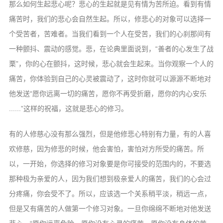
那么如何生起悲心呢？悲心的生起就是见有情为苦所迫。看到有情
痛苦时，我们的悲心会自然生起。所以，修悲心的对象可以选择一
个受苦者，苦难者。当我们看到一个人在受苦，我们的心刹那间有
一种颤抖、震动的感觉。悲，在论典里面说到，“善者的心发生了战
栗”，你的心在颤抖，这时候，悲心就会生起来。当你观察一个人的
痛苦，你体验到自己的心灵被震动了，这时你就可以源源不断地对
他发送“愿你远离一切的痛苦，愿你不再受折磨，愿你的内心安乐
......”这样的祝福，这就是悲心的修习。
有的人修慈心没有那么强烈，但是他修悲心特别有力量，有的人喜
欢修慈，因为修悲的时候，他会害怕，害怕对方所受的痛苦。所
以，一开始，你选择的修习对象要是你可接受的范围内的，不要选
那种极为亲爱的人，因为我们想到极亲爱人的痛苦，我们的心会过
分疼痛，你会受不了。所以，应该选一个关系稍平淡，稍远一点，
但是又有痛苦的人做第一个修习对象。一旦你绵绵不断地对他发送