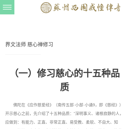
新闻动态
西园动态
法事活动
界文法师 慈心禅修习
交流往来
三风建设
（一）修习慈心的十五种品
寺院管理
质
戒幢春秋
档案管理
佛陀在《应作慈爱经》（南传五部·小部·小诵9，即《慈经》）
道风建设
开示慈心之前，先介绍了十五种品质：“深明事义、诸根寂静的人，
法音宣流
应做到：有能力、正直、非常正直、易受教、柔软、不自大、知