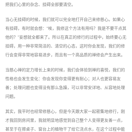
把我们心里的杂念、挂碍全部要清空。
当心无挂碍的时候，我们就可以完全地打开自己来修慈心。如果心
有挂碍，有时就会想：“唉，我修这个方法有用吗？我是不要干点其
他的？”妄想就全都来了。所以在真正的修行的过程中，始终要心无
挂碍，用一种非常简洁的、清空的心态，这时你会发现，我们的修
行会变得非常地容易进步，而且有一个高品质的禅修会产生出来。
当慈心禅的定力增长上来的时候，我们会体验到禅的喜悦，我们的
性格也会发生变化：你会发现你变得更有耐心；对人也更容易友
善；处理问题也变得没有那么急躁，可以非常安详地、从容地处理
问题。
其实，我平时也经常修慈心，但是今天跟大家一起密集地修行，刚
才我回到房间里，我就明显地感觉到自己整个人变得更友善一点，
甚至于在擦桌子、窗台上的植物干了给它浇点水，在这个过程中能