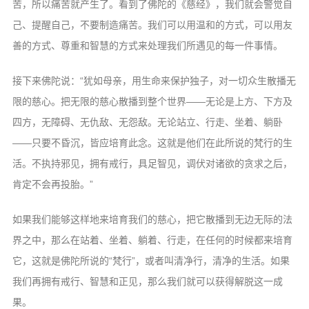
苦，所以痛苦就产生了。看到了佛陀的《慈经》，我们就会警觉自
己、提醒自己，不要制造痛苦。我们可以用温和的方式，可以用友
善的方式、尊重和智慧的方式来处理我们所遇见的每一件事情。
接下来佛陀说：“犹如母亲，用生命来保护独子，对一切众生散播无
限的慈心。把无限的慈心散播到整个世界——无论是上方、下方及
四方，无障碍、无仇敌、无怨敌。无论站立、行走、坐着、躺卧
——只要不昏沉，皆应培育此念。这就是他们在此所说的梵行的生
活。不执持邪见，拥有戒行，具足智见，调伏对诸欲的贪求之后，
肯定不会再投胎。”
如果我们能够这样地来培育我们的慈心，把它散播到无边无际的法
界之中，那么在站着、坐着、躺着、行走，在任何的时候都来培育
它，这就是佛陀所说的“梵行”，或者叫清净行，清净的生活。如果
我们再拥有戒行、智慧和正见，那么我们就可以获得解脱这一成
果。