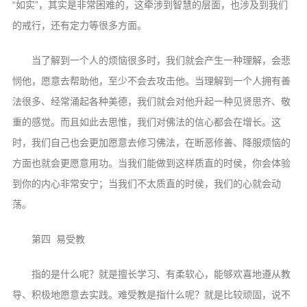
“如实”，其实是非常困难的，这牵涉到智慧的层面，也涉及到我们
的戒行，还有定力等很多方面。
当了解到一个人的烦恼很多时，我们就会产生一种理解，会悲
悯他，愿意去帮助他，至少不会去攻击他。当理解到一个人拥有善
法很多、经常涌起各种美德，我们就会对他升起一种见贤思齐、敬
重的感觉。而且如此去思惟，我们对佛法的信心都会在增长。这
时，我们自己也会更加愿意去修习佛法，在断恶修善、降服烦恼的
方面也就会更愿意用功。当我们能做到这样质直的时侯，你会体验
到你的内心非常安宁；当我们不太质直的时侯，我们的心就会动
荡。
第四 易受教
指的是什么呢？就是擅长学习、有柔软心，能够欢喜地遵从教
导、积极地愿意去实践。难受教是指什么呢？就是比较顽固，说不