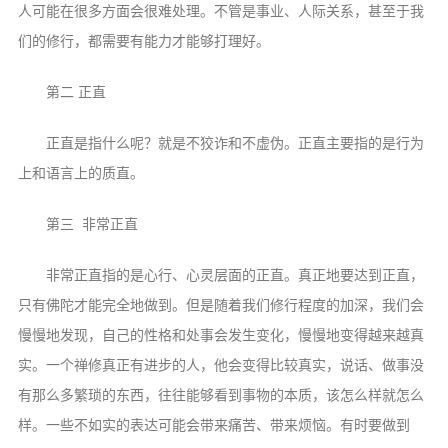
信息公告
人可能在很多方面会很难处理。不管是事业、人际关系，甚至于我
戒幢论坛
们的修行，都需要有能力才能够打理好。
寺院巡览
第二 正直
活动记录
正直是指什么呢？就是不狡诈和不虚伪。正直主要指的是行为
西园风光
上和语言上的质直。
下院风采
第三 非常正直
搜索
非常正直指的是心行、心灵层面的正直。真正地要达到正直，
只有佛陀才能完全地做到。但是随着我们修行程度的加深，我们会
慢慢地发现，自己的性格和处事会发生变化，慢慢地变得越来越真
实。一个禅修真正有进步的人，他会变得比较真实，说话、做事没
有那么多繁琐的东西，往往能够看到事物的本质，该怎么样就怎么
样。一些不如实的表达可能会带来痛苦、带来烦恼。有时要做到