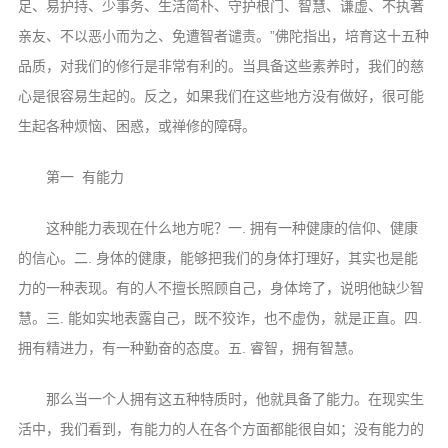
音频视频
足、易护持、少事务、生活简朴、守护根门、智慧、谦虚、不执著
亲友、不以恶小而为之、免遭智者谴责。”佛陀指出，培育这十五种
弘法书籍
品质，对我们的修行是非常有利的。当具备这些素养时，我们的慈
助印功德
心是很容易生起的。反之，如果我们在这些地方没有做好，很可能
弘法活动
生起各种烦恼、困惑，或禅修的障碍。
西园法讯
第一 有能力
皈依斋戒
这种能力表现在什么地方呢？一. 拥有一种健康的信仰、健康
义工家园
的信心。二. 身体的健康，能够把我们的身体打理好，其实也是能
观世音热线
力的一种表现。有的人不擅长照顾自己，身体垮了，说明他缺少智
菩提静修营
慧。三. 能如实地表露自己，既不狡诈，也不虚伪，就是正直。四.
观自在禅修营
拥有精进力，有一种勤奋的态度。五. 睿智，拥有智慧。
教理研究
那么当一个人拥有这五种特质时，他就具备了能力。在现实生
学报论集
活中，我们看到，有能力的人在各个方面都能很自如；没有能力的