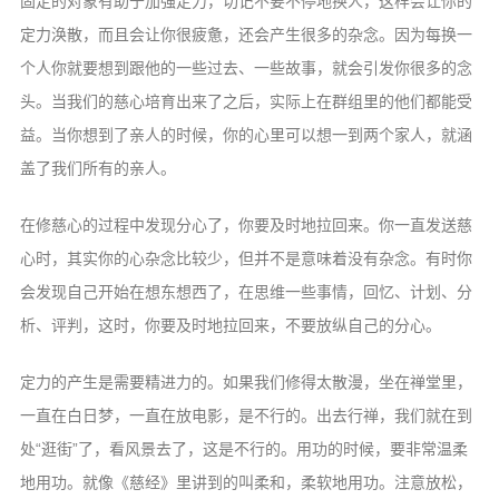
固定的对象有助于加强定力，切记不要不停地换人，这样会让你的
定力涣散，而且会让你很疲惫，还会产生很多的杂念。因为每换一
个人你就要想到跟他的一些过去、一些故事，就会引发你很多的念
头。当我们的慈心培育出来了之后，实际上在群组里的他们都能受
益。当你想到了亲人的时候，你的心里可以想一到两个家人，就涵
盖了我们所有的亲人。
在修慈心的过程中发现分心了，你要及时地拉回来。你一直发送慈
心时，其实你的心杂念比较少，但并不是意味着没有杂念。有时你
会发现自己开始在想东想西了，在思维一些事情，回忆、计划、分
析、评判，这时，你要及时地拉回来，不要放纵自己的分心。
定力的产生是需要精进力的。如果我们修得太散漫，坐在禅堂里，
一直在白日梦，一直在放电影，是不行的。出去行禅，我们就在到
处“逛街”了，看风景去了，这是不行的。用功的时候，要非常温柔
地用功。就像《慈经》里讲到的叫柔和，柔软地用功。注意放松，