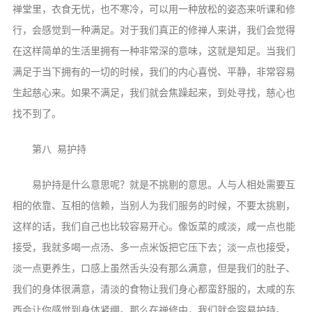
禅堂里，衣食无忧，也不寒冷，可以用一种放松的姿态来听课和修
行，会感觉到一种满足。对于我们真正的修禅人来讲，我们会觉得
在这样简单的生活里拥有一种非常深的意味，这就是知足。当我们
满足于当下拥有的一切的时候，我们的内心喜悦、平静，非常容易
生起慈心来。如果不满足，我们就会焦躁起来，到处寻找，慈心也
找不到了。
第八 易护持
易护持是什么意思呢？就是不挑剔的意思。人与人相处需要互
相的依靠、互相的信赖，当别人为我们服务的时候，不要太挑剔，
这样的话，我们自己也比较容易开心。像饭菜的咸淡，咸一点也能
接受，我就多喝一点汤、多一点米饭把它压下去；淡一点也接受，
淡一点更养生，口感上虽然舌头没有那么满意，但是我们的肚子、
我们的身体很满意，清淡的食物让我们身心都蛮舒服的，太咸的东
西会让你感觉到身体紧绷。那么在禅修中，我们就会容易护持。