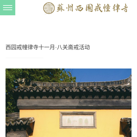
新闻动态
西园动态
法事活动
西园戒幢律寺十一月·八关斋戒活动
交流往来
三风建设
寺院管理
戒幢春秋
档案管理
道风建设
法音宣流