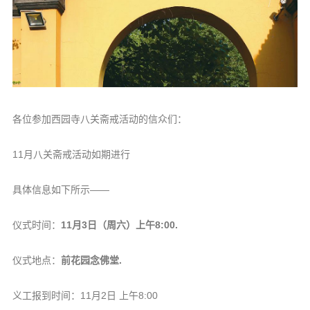
音频视频
弘法书籍
助印功德
弘法活动
西园法讯
各位参加西园寺八关斋戒活动的信众们：
皈依斋戒
11月八关斋戒活动如期进行
义工家园
观世音热线
具体信息如下所示——
菩提静修营
仪式时间：
11月3日（周六）上午8:00.
观自在禅修营
仪式地点：
前花园念佛堂.
教理研究
学报论集
义工报到时间：11月2日 上午8:00