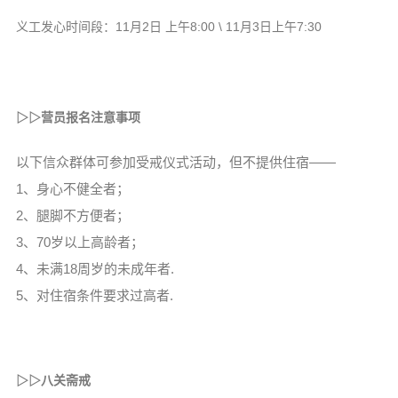
信息公告
义工发心时间段：11月2日 上午8:00 \ 11月3日上午7:30
戒幢论坛
寺院巡览
活动记录
▷▷
营员报名注意事项
西园风光
以下信众群体可参加受戒仪式活动，但不提供住宿——
下院风采
1、身心不健全者；
搜索
2、腿脚不方便者；
3、70岁以上高龄者；
4、未满18周岁的未成年者.
5、对住宿条件要求过高者.
▷▷
八关斋戒