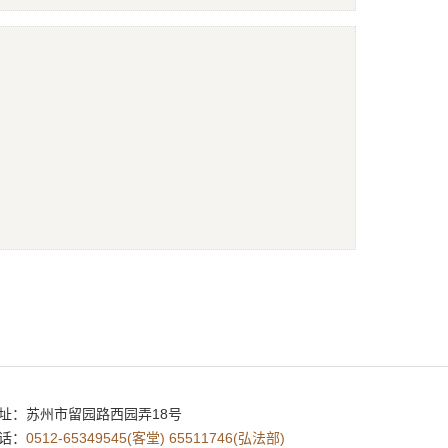
址：
苏州市留园路西园弄18号
话：
0512-65349545(客堂) 65511746(弘法部)