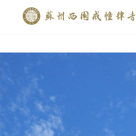
if (is_home()){ //这里描述在前******* $description = "西园寺和研究所发布
$description = category_description(); } elseif (is_tag()){ $keywords = s
trim(strip_tags($description)); ?>