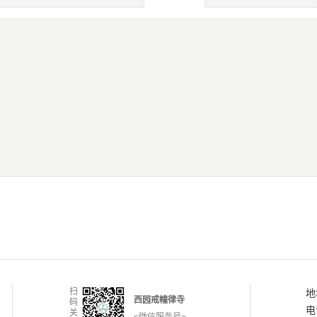
扫
地
西园戒幢律寺
码
电
关
<微信服务号>