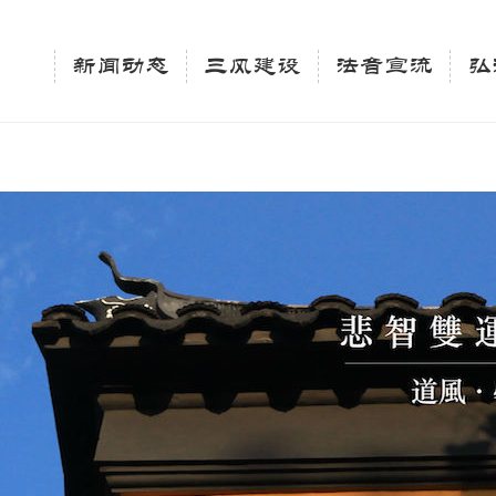
相关新闻法讯的官方平台"; $keywords = "西园寺，佛教,佛学院，法讯，心理咨询"; } elseif 
ingle_tag_title('', false); $description = tag_description(); } $keywords 
新闻动态
三风建设
法音宣流
弘