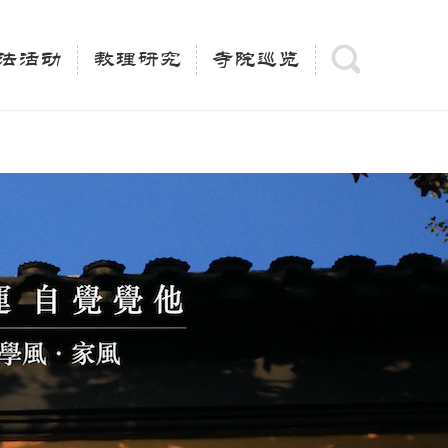
(is_category()){ $keywords = single_cat_title('', false);
= trim(strip_tags($keywords)); $description =
法活动
教理研究
寺院巡览