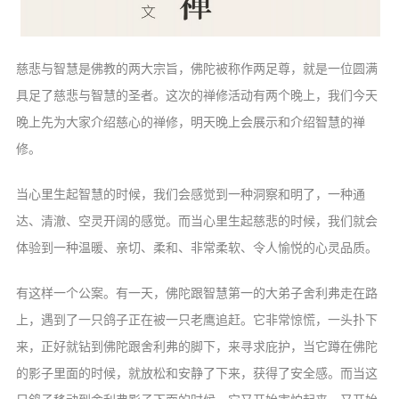
音频视频
弘法书籍
助印功德
慈悲与智慧是佛教的两大宗旨，佛陀被称作两足尊，就是一位圆满
具足了慈悲与智慧的圣者。这次的禅修活动有两个晚上，我们今天
弘法活动
晚上先为大家介绍慈心的禅修，明天晚上会展示和介绍智慧的禅
西园法讯
修。
皈依斋戒
当心里生起智慧的时候，我们会感觉到一种洞察和明了，一种通
义工家园
达、清澈、空灵开阔的感觉。而当心里生起慈悲的时候，我们就会
观世音热线
体验到一种温暖、亲切、柔和、非常柔软、令人愉悦的心灵品质。
菩提静修营
有这样一个公案。有一天，佛陀跟智慧第一的大弟子舍利弗走在路
观自在禅修营
上，遇到了一只鸽子正在被一只老鹰追赶。它非常惊慌，一头扑下
教理研究
来，正好就钻到佛陀跟舍利弗的脚下，来寻求庇护，当它蹲在佛陀
的影子里面的时候，就放松和安静了下来，获得了安全感。而当这
学报论集