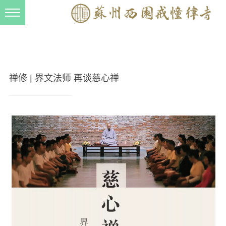
新闻动态
西园动态
法事活动
禅修 | 界文法师 再谈慈心禅
交流往来
三风建设
寺院管理
戒幢春秋
档案管理
道风建设
法音宣流