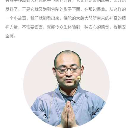
只鸽子移动到舍利弗影子下面的时候，它又开始害怕起来，又开始
信息公告
发抖了。于是它就又跑到佛陀的影子下面，在那边呆着。从这样的
戒幢论坛
一个小故事，我们就能看出来，佛陀的大慈大悲所带来的神奇的精
寺院巡览
神力量，不需要语言，就能令众生体验到一种安心的感觉，得到安
全感。
活动记录
西园风光
下院风采
搜索