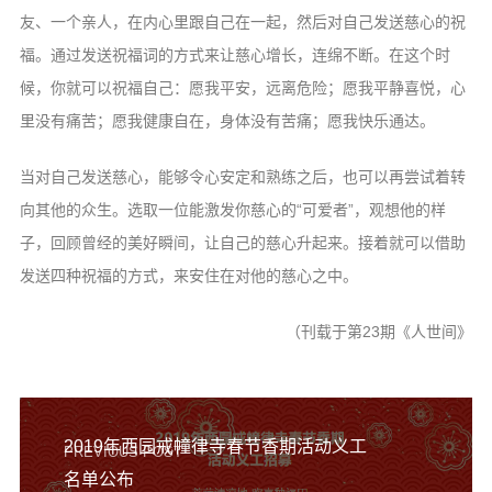
友、一个亲人，在内心里跟自己在一起，然后对自己发送慈心的祝
福。通过发送祝福词的方式来让慈心增长，连绵不断。在这个时
候，你就可以祝福自己：愿我平安，远离危险；愿我平静喜悦，心
里没有痛苦；愿我健康自在，身体没有苦痛；愿我快乐通达。
当对自己发送慈心，能够令心安定和熟练之后，也可以再尝试着转
向其他的众生。选取一位能激发你慈心的“可爱者”，观想他的样
子，回顾曾经的美好瞬间，让自己的慈心升起来。接着就可以借助
发送四种祝福的方式，来安住在对他的慈心之中。
（刊载于第23期《人世间》
2019年西园戒幢律寺春节香期活动义工
PREVIOUS POST
名单公布