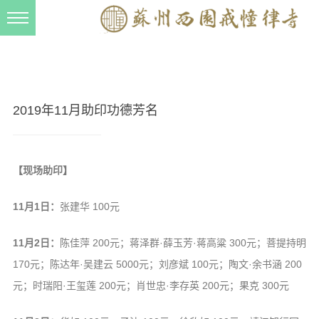
新闻动态
西园动态
法事活动
2019年11月助印功德芳名
交流往来
三风建设
【现场助印】
寺院管理
11月1日：
张建华 100元
戒幢春秋
档案管理
11月2日：
陈佳萍 200元；蒋泽群·薛玉芳·蒋高粱 300元；菩提持明
道风建设
170元；陈达年·吴建云 5000元；刘彦斌 100元；陶文·余书涵 200
元；时瑞阳·王玺莲 200元；肖世忠·李存英 200元；果克 300元
法音宣流