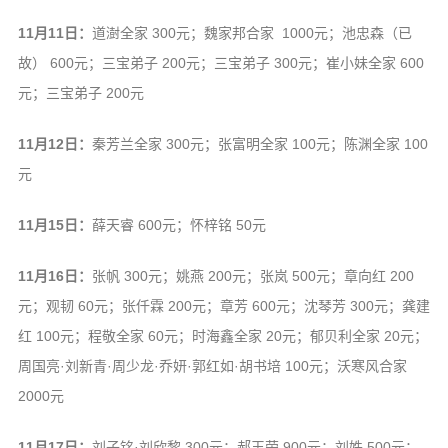
信息公告
11月11日：
道澍全家 300元；魏家邦合家 1000元；池忠森（已
戒幢论坛
故） 600元；三宝弟子 200元；三宝弟子 300元；崔小妹全家 600
寺院巡览
元；三宝弟子 200元
活动记录
11月12日：
秦芳兰全家 300元；张富明全家 100元；陈渊全家 100
西园风光
元
下院风采
11月15日：
薛天睿 600元；怀梓铭 50元
搜索
11月16日：
张帆 300元；姚燕 200元；张岚 500元；章向红 200
元；观韧 60元；张仟霖 200元；章芳 600元；沈琴芳 300元；龚建
红 100元；程敬全家 60元；时海鑫全家 20元；郁贝利全家 20元；
周国亮·刘新青·周少龙·乔妍·郭红如·胡书培 100元；沃寒风合家
2000元
11月17日：
刘子铭·刘欣黎 300元；郝玉荣 900元；刘姝 500元；