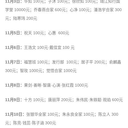
11月3日：
华如 100元；子沐 100元；徐欣如 100元；靖江知行国
音频视频
学堂 10000元；乔春燕合家 600元；心净 100元；潘浩宇合家 300
弘法书籍
元；陆寒玮 200元
助印功德
11月5日：
祝天 100元；心惠 600元
弘法活动
西园法讯
11月6日：
王浩文 100元·戴佳宜 100 元
皈依斋戒
11月7日：
福慧班 100元；发行部 100元；居子平 200元；俞麟鑫
义工家园
300元；智玫 1000元；觉悟合家 1000元
观世音热线
菩提静修营
11月8日：
果剑·善晰·智唐·心演·张红霞 1000元
观自在禅修营
11月9日：
十方 100元；唐丽萍 200元；朱伟民·朱轶聪·观焰 600元
教理研究
11月10日：
张银华全家 100元；朱永良全家 100元；陈立人 300
学报论集
元；陈亮·钱蕊·陈子涵 300元