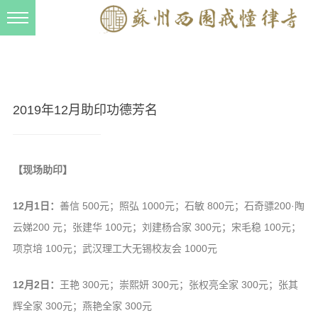
新闻动态
西园动态
法事活动
2019年12月助印功德芳名
交流往来
三风建设
【现场助印】
寺院管理
12月1日：
善信 500元；照弘 1000元；石敏 800元；石奇骠200·陶
戒幢春秋
云娣200 元；张建华 100元；刘建杨合家 300元；宋毛稳 100元；
档案管理
项京培 100元；武汉理工大无锡校友会 1000元
道风建设
12月2日：
王艳 300元；崇熙妍 300元；张权亮全家 300元；张其
法音宣流
辉全家 300元；燕艳全家 300元