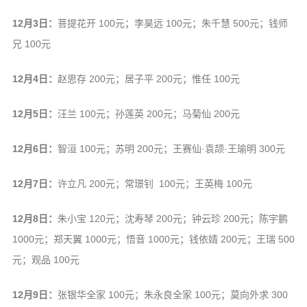
音频视频
12月3日：
菩提花开 100元；李昊远 100元；朱千慧 500元；钱师
弘法书籍
兄 100元
助印功德
12月4日：
赵思存 200元；居子平 200元；惟任 100元
弘法活动
西园法讯
12月5日：
汪兰 100元；孙莲英 200元；马菊仙 200元
皈依斋戒
12月6日：
智洹 100元；苏明 200元；王赛仙·袁颉·王瑜明 300元
义工家园
观世音热线
12月7日：
许立凡 200元；常璟钊 100元；王英梅 100元
菩提静修营
12月8日：
朱小宝 120元；沈寿琴 200元；钟云珍 200元；陈宇鹏
观自在禅修营
1000元；郑天翼 1000元；悟音 1000元；钱依婧 200元；王瑞 500
教理研究
元；观品 100元
学报论集
12月9日：
张银华全家 100元；朱永良全家 100元；莫向外求 300