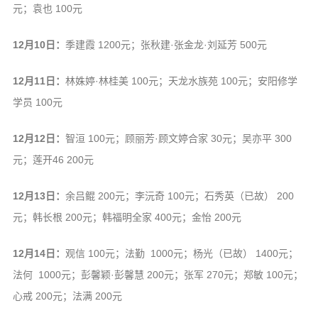
信息公告
元；袁也 100元
戒幢论坛
12月10日：
季建霞 1200元；张秋建·张金龙·刘延芳 500元
寺院巡览
12月11日：
林姝婷·林桂美 100元；天龙水族苑 100元；安阳修学
活动记录
学员 100元
西园风光
下院风采
12月12日：
智洹 100元；顾丽芳·顾文婷合家 30元；吴亦平 300
元；莲开46 200元
搜索
12月13日：
余吕鲲 200元；李沅奇 100元；石秀英（已故） 200
元；韩长根 200元；韩福明全家 400元；金怡 200元
12月14日：
观信 100元；法勤 1000元；杨光（已故） 1400元；
法何 1000元；彭馨颖·彭馨慧 200元；张军 270元；郑敏 100元；
心戒 200元；法满 200元