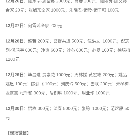
12月26日：
顾水南·周全英 2000元；慧春 200元；顾丽芳·顾文婷
合家 20元；张旭东全家 1000元；朱晓君·诸聆·诸子归 100元
12月27日：
何雪萍全家 200元
12月28日：
耀若 200元；菩提共进 500元；倪洪文 1000元；倪志
刚·倪鸿宇 600元；净霭 600元；妙心 600元；心旻 100元；徐培榕
1200元
12月29日：
毕昌进·贾素花 1000元；周林娣·黄宏彬 200元；姚品·
姚凰 100元；陈剑飞 100元；刘庆玲 500元；善联 200元；朱琴梅·
张露露·张千和 300元；詹树明 1000元；周亚珍 1000元
12月30日：
悟枚 300元；法春 5000元；张懿 1000元；范煜康 50
元
【现场微信】