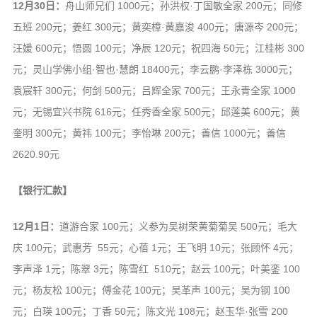
12月30日：
舟山师兄们 1000元；孙洪权·丁国敏全家 200元；同修
五班 200元；姜红 300元；黄奕樟·黄嘉浚 400元；唐源岑 200元；
汪媛 600元；悟圆 100元；净辰 120元；祝四海 50元；江桂彬 300
元；灵山学佛小组·智也·慧朗 18400元；李云鹏·李泽栋 3000元；
袁宸轩 300元；何剑 500元；吕辉全家 700元；王永青全家 1000
元；无锡宜兴书院 616元；任秀香全家 500元；邱莲美 600元；黄
奎明 300元；黄祎 100元；李怡琳 200元；善信 1000元；善信
2620.90元
【银行汇款】
12月1日：
道游合家 100元；义参为吴树荣黄菊菊吴 500元；毛大
庆 100元；武惠芳 55元；心蓓 1元；王飞明 10元；张顾怀 4元；
李声泽 1元；陈翠 3元；陈雪红 510元；赵云 100元；叶美銮 100
元；杨友松 100元；傅金花 100元；吴革声 100元；吴为钢 100
元；白瑛 100元；丁香 50元；陈文光 108元；赵玉华·张雪 200