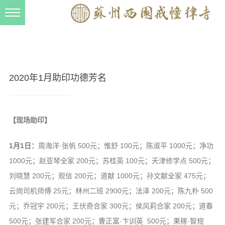
新闻动态
西园动态
法事活动
2020年1月助印功德芳名
交流往来
三风建设
【现场助印】
寺院管理
1月1日：
周海洋·张帆 500元；惟舒 100元；陈淑平 1000元；净功
戒幢春秋
1000元；赵亚琴全家 200元；苏桂英 100元；天津修学点 500元；
档案管理
刘晓慧 200元；观信 200元；道献 1000元；孙文献全家 475元；
道风建设
云岗司机师傅 25元；林州二班 2900元；法泽 200元；陈九朴 500
元；乔冠宇 200元；王伏奇合家 300元；侯风莉合家 200元；道春
法音宣流
500元；张建军合家 200元；曹正富·卞训英 500元；果稼·智规