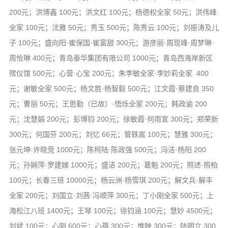
信息公告
200元；洪博鑫 100元；洪文红 100元；杨德权全家 50元；洪伟峰
戒幢论坛
全家 100元；沋雅 50元；秀玉 500元；陈秀云 100元；刘振涛及儿
子 100元；盛向阳·崔保国·崔富甜 300元；游彦丽·周现峰·周梦琳·
寺院巡览
周怡琳 400元；青岛泰华集团有限公司 1000元；青岛西海岸新区
活动记录
殡仪馆 500元；心营·心宝 200元；朱李敏全家·李妙莉全家 400
西园风光
元；谢敏全家 500元；杨文胜·杨智毅 500元；江文霞·蔡建良 350
下院风采
元；曹丽 50元；王思勤（已故）·悟烁全家 200元；韩政谕 200
元；沈慧娟 200元；彭博钧 200元；徐敏霞·何雨宣 300元；郑荣新
搜索
300元；何国芬 200元；刘忆 66元；管轶嵩 100元；慧雅 300元；
张元坤·许晓竞 1000元；陈柯陆·陈政强 500元；冯洁·杨阳 200
元；孙娴萍·罗建娣 1000元；盛洁 200元；葛魁 200元；照述·照柏
100元；长春三班 10000元；杨云洲·杨雪琪 200元；解文兵·解丰
全家 200元；刘国立·刘茜·冯顺萍 300元；丁小刚全家 500元；上
海松江八班 1400元；王琴 100元；徐钧涵 100元；慧妙 4500元；
刘斌 100元；心刚 600元；心蓓 300元；惟映 300元；陆明立 300