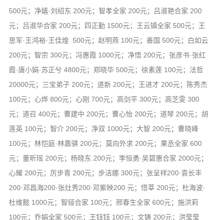
音频视频
500元；净嬉·刘绍东 200元；智孝全家 200元；吕淑艳合家 200
弘法书籍
元；吕淑华合家 200元；四正勤 1500元；王云镇全家 500元；王
助印功德
思军·王鸿裕·王佳煌 500元；赵明燕 100元；善国 500元；白如云
200元；智宗 300元；冯惠霞 1000元；净悟 200元；张彦书·张红
弘法活动
霞·唐小娟·苏正兮 4800元；郑晓华 500元；徐素莲 100元；法哲
西园法讯
20000元；三宝弟子 200元；道新 200元；王进才 200元；陈秀杰
皈依斋戒
100元；心烨 800元；心刚 700元；高剑平 300元；高芝雯 300
义工家园
元；道召 400元；曹建中 200元；曹心怡 200元；道琴 200元；胡
莲英 100元；智介 200元；净双 1000元；大智 200元；曹晓峰
观世音热线
100元；林恺庭·林嘉骐 200元；莫向外求 200元；果丞全家 600
菩提静修营
元；董昕瑶 200元；杨晓东 200元；李恒勇·吴碧惠合家 2000元；
观自在禅修营
心耀 200元；厉步青 200元；步洁娜 300元；张呈祥200·袁长丰
教理研究
200·邓昌海200·张灶秀200·邓紫映200 元；悟莘 200元；杜海波·
杜维懿 1000元；智铔合家 100元；邢春生全家 600元；施洪莉
学报论集
100元；乔娟全家 500元；王钰钰 100元；文铸 200元；洪莹莹