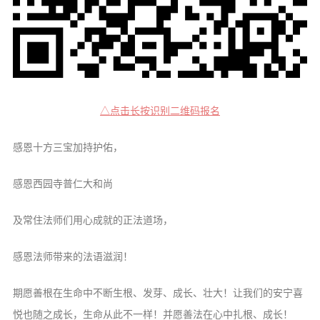
△点击长按识别二维码报名
感恩十方三宝加持护佑，
感恩西园寺普仁大和尚
及常住法师们用心成就的正法道场，
感恩法师带来的法语滋润！
期愿善根在生命中不断生根、发芽、成长、壮大！让我们的安宁喜
悦也随之成长，生命从此不一样！并愿善法在心中扎根、成长！