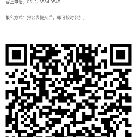
信息公告
客堂电话：0512- 6534 9545
戒幢论坛
报名方式：报名表提交后，即可按时参加。
寺院巡览
活动记录
西园风光
下院风采
搜索