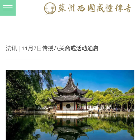
新闻动态
西园动态
法事活动
法讯 | 11月7日传授八关斋戒活动通启
交流往来
三风建设
寺院管理
戒幢春秋
档案管理
道风建设
法音宣流