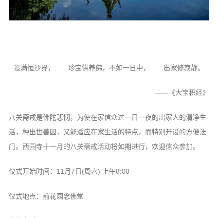
音频视频
弘法书籍
助印功德
弘法活动
设满恒沙界， 珍宝供养佛，不如一日中， 出家修寂静。
西园法讯
——《大宝积经》
皈依斋戒
义工家园
八关斋戒是佛陀悲悯，为使在家信众过一日一夜的出家人的清净生
观世音热线
活，种出世善因，又能适应在家生活的特点，而特别开设的方便法
菩提静修营
门。西园寺十一月的八关斋戒活动将如期进行，欢迎信众参加。
观自在禅修营
仪式开始时间：11月7日(周六) 上午8:00
教理研究
仪式地点：前花园念佛堂
学报论集