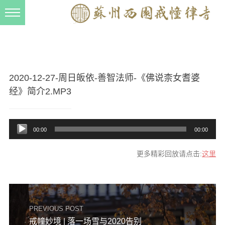
新闻动态
西园动态
法事活动
2020-12-27-周日皈依-善智法师-《佛说柰女耆婆
交流往来
经》简介2.MP3
三风建设
音
00:00
00:00
寺院管理
频
播
戒幢春秋
更多精彩回放请点击:
这里
放
档案管理
器
道风建设
法音宣流
PREVIOUS POST
戒幢妙境 | 落一场雪与2020告别