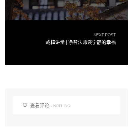
音频视频
弘法书籍
助印功德
NEXT POST
弘法活动
戒幢讲堂 | 净智法师谈宁静的幸福
西园法讯
皈依斋戒
义工家园
观世音热线
菩提静修营
观自在禅修营

查看评论 -
NOTHING
教理研究
学报论集