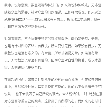
我净，说慈悲观、数息观等种种法门。
如来演说种种教法，无非是
随着众生的需要，
针对众生的问题而说。正如禅宗所说，如来
说法
就是“解粘去缚”——你的心粘著在对
象上，被我法二执束缚，现在
用相应方法将
这些粘著解开。
对如来而言，不会执著于特定的观点和
看法。哪怕是无常、无我，
也是有针对性的
表述。有我执，所以要讲无我。如果没有我
执，无
我教法也是没有意义的。有常见，所
以才要说无常。如果没有常
见，无常教法也
是没有价值的。因为众生对自性的执著，所
以才说
空，否则说空也是多余的。
在缘起的层面，如来会针对众生的种种
问题而说法。但在如来的境
界中，虽然说种
种法，其实是说而不说的。他的心不会执著
于“我在
说法”，也不会执著于自己所说的
观点。常人说话时，往往特别在意
对方是否
尊重自己的观点，这都属于有所得的心。而
如来的心时时