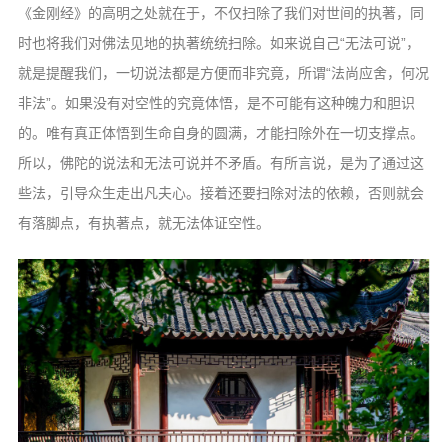
《金刚经》的高明之处就在于，不仅扫
除了我们对世间的执著，同
时也将我们对佛
法见地的执著统统扫除。如来说自己“无法
可说”，
就是提醒我们，一切说法都是方便
而非究竟，所谓“法尚应舍，何况
非法”。
如果没有对空性的究竟体悟，是不可能有这
种魄力和胆识
的。唯有真正体悟到生命自身
的圆满，才能扫除外在一切支撑点。
所以，
佛陀的说法和无法可说并不矛盾。有所言说，
是为了通过这
些法，引导众生走出凡夫心。
接着还要扫除对法的依赖，否则就会
有落脚
点，有执著点，就无法体证空性。