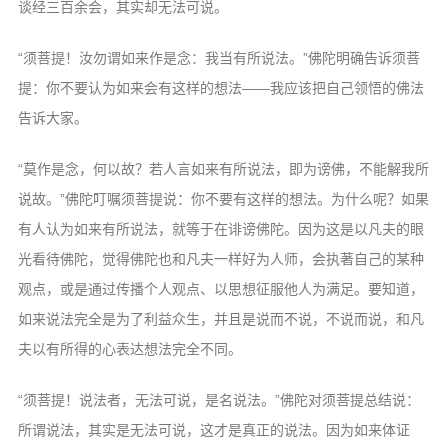
谈经三百余会，
其实却无法可说。
“须菩提！汝勿谓如来作是念：我当有
所说法。”佛陀明确告诉须菩
提：你不要认
为如来会有这样的想法——我应该把自己领
悟的佛法
告诉大家。
“莫作是念，何以故？若人言如来有所
说法，即为谤佛，不能解我所
说故。”佛陀
叮嘱须菩提说：你不要有这样的想法。为什
么呢？如果
有人认为如来有所说法，就等于
在诽谤佛陀。因为这是以凡夫的眼
光看待佛
陀，觉得佛陀也和凡夫一样好为人师，会执
著自己的某种
观点，或是通过传播个人观点、
以思想征服他人为满足。要知道，
如来说法
完全是为了利益众生，并且是说而不说，不
说而说，和凡
夫以有所得的心表达想法完全
不同
。
“须菩提！说法者，无法可说，是名说
法。”佛陀对须菩提总结说：
所谓说法，其
实是无法可说，这才是真正的说法。因为如
来体证