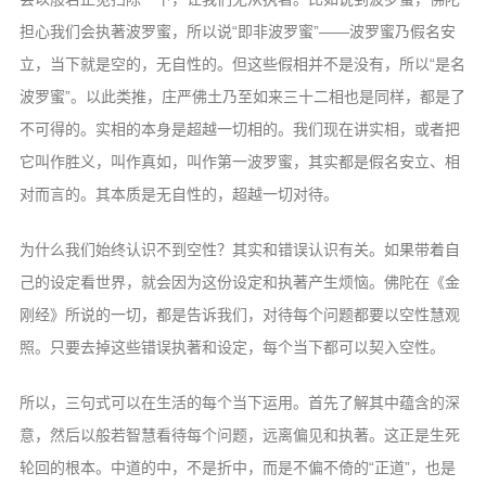
担心我们会执著波罗蜜，所以说“即非
波罗蜜”——波罗蜜乃假名安
立，当下就是
空的，无自性的。但这些假相并不是没有，
所以“是名
波罗蜜”。以此类推，庄严佛土
乃至如来三十二相也是同样，都是了
不可得
的。实相的本身是超越一切相的。我们现在
讲实相，或者把
它叫作胜义，叫作真如，叫
作第一波罗蜜，其实都是假名安立、相
对而
言的。其本质是无自性的，超越一切对待。
为什么我们始终认识不到空性？其实
和错误认识有关。如果带着自
己的设定看
世界，就会因为这份设定和执著产生烦恼。
佛陀在《金
刚经》所说的一切，都是告诉
我们，对待每个问题都要以空性慧观
照。
只要去掉这些错误执著和设定，每个当下
都可以契入空性。
所以，三句式可以在生活的每个当下运
用。首先了解其中蕴含的深
意，然后以般若
智慧看待每个问题，远离偏见和执著。这正
是生死
轮回的根本。中道的中，不是折中，
而是不偏不倚的“正道”，也是