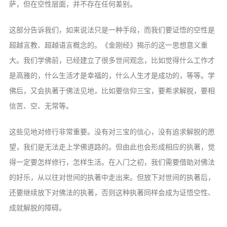
萨，但在空性层面，并不
存在任何差别。
这部分告诉我们，如来说法只是一种手
段，而我们要证悟的空性是
超越言教、超越
语言概念的。《金刚经》揭示的这一思想意
义重
大。我们学佛前，已经建立了很多世间
观念，比如觉得什么工作才
是高雅的，什么
生活才是幸福的，什么人生才是成功的，等
等。学
佛后，又会执著于佛法见地，比如要
信仰三宝，要希求解脱，要相
信苦、空、无
常等。
这些见地对修行非常重要。没有对三宝
的信心，没有追求解脱的愿
望，我们是无法
走上学佛道路的。但由此也会形成相应的执
著，觉
得一定要怎样修行，怎样生活。在入
门之初，我们需要借助对佛法
的好乐，从以
往对世间的执著中走出来。但放下对世间的
执著后，
还要继续放下对佛法的执著，否则
这种执著同样会成为证悟空性、
成就解脱的
障碍。