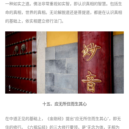
一种如实之
道。佛法非常重视如实智，即认识真相的智
慧。包括生
命的真相，世界的真相。无论解
脱道还是菩提道，都是在认识真相
的基础上，
依实相建立修行法门。
十五、应无所住而生其心
在中道正见的基础上，《金刚经》提出“应
无所住而生其心”，即无
住的修行。《六祖
坛经》的三大修行要领，是“无念为体，无
相为