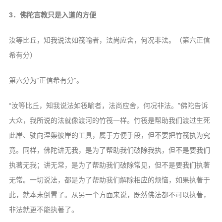
3．佛陀言教只是入道的方便
汝等比丘，知我说法如筏喻者，法尚应
舍，何况非法。（第六正信
希有分）
第六分为“正信希有分”。
“汝等比丘，知我说法如筏喻者，法尚
应舍，何况非法。”佛陀告诉
大众，我所说
的法就像渡河的竹筏一样。竹筏是帮助我们
渡过生死
此岸、驶向涅槃彼岸的工具，属于
方便手段，但不要把竹筏执为究
竟。同样，
佛陀讲无我，是为了帮助我们破除我执，但
不是要我们
执著无我；讲无常，是为了帮助
我们破除常见，但不是要我们执著
无常。一
切说法，都是为了帮助我们解除相应的烦恼，
如果执著于
此，就本末倒置了。从另一个方
面来说，既然佛法都不可以执著，
非法就更
不能执著了。