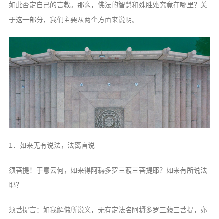
信息公告
如此否定自己的言
教。那么，佛法的智慧和殊胜处究竟在哪
里？关
戒幢论坛
于这一部分，我们主要从两个方面
来说明。
寺院巡览
活动记录
西园风光
下院风采
搜索
1．如来无有说法，法离言说
须菩提！于意云何，如来得阿耨多罗三
藐三菩提耶？如来有所说法
耶？
须菩提言：如我解佛所说义，无有定法
名阿耨多罗三藐三菩提，亦