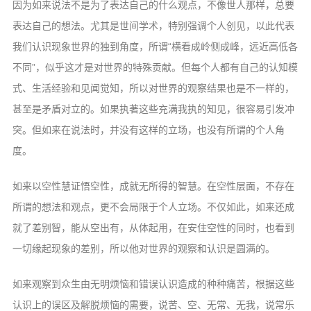
因为如来说法不是为了表达自己的什么
观点，不像世人那样，总要
表达自己的想法。
尤其是世间学术，特别强调个人创见，以此
代表
我们认识现象世界的独到角度，所谓“横
看成岭侧成峰，远近高低各
不同”，似乎这
才是对世界的特殊贡献。但每个人都有自己
的认知模
式、生活经验和见闻觉知，所以对
世界的观察结果也是不一样的，
甚至是矛盾
对立的。如果执著这些充满我执的知见，很
容易引发冲
突。但如来在说法时，并没有这
样的立场，也没有所谓的个人角
度。
如来以空性慧证悟空性，成就无所得的
智慧。在空性层面，不存在
所谓的想法和观
点，更不会局限于个人立场。不仅如此，如
来还成
就了差别智，能从空出有，从体起用，
在安住空性的同时，也看到
一切缘起现象的
差别，所以他对世界的观察和认识是圆满的。
如来观察到众生由无明烦恼和错误认识
造成的种种痛苦，根据这些
认识上的误区及
解脱烦恼的需要，说苦、空、无常、无我，
说常乐