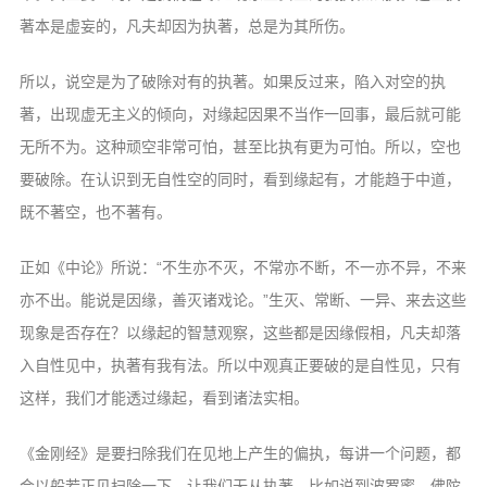
著本是虚妄的，凡夫却因为执著，
总是为其所伤。
所以，说空是为了破除对有的执著。如
果反过来，陷入对空的执
著，出现虚无主义
的倾向，对缘起因果不当作一回事，最后就
可能
无所不为。这种顽空非常可怕，甚至比
执有更为可怕。所以，空也
要破除。在认识
到无自性空的同时，看到缘起有，才能趋于
中道，
既不著空，也不著有。
正如《中论》所说：“不生亦不灭，不
常亦不断，不一亦不异，不来
亦不出。能说
是因缘，善灭诸戏论。”生灭、常断、一异、
来去这些
现象是否存在？以缘起的智慧观
察，这些都是因缘假相，凡夫却落
入自性见
中，执著有我有法。所以中观真正要破的是
自性见，只有
这样，我们才能透过缘起，看
到诸法实相。
《金刚经》是要扫除我们在见地上产生
的偏执，每讲一个问题，都
会以般若正见扫
除一下，让我们无从执著。比如说到波罗蜜，
佛陀