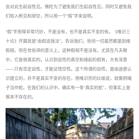
会对此生起自性见。佛陀为了避
免我们生起自性见，同时又避免我
们陷入断
见和顽空，所以用一个“假”字来说明。
“假”字用得非常巧妙，不是没有，也
不是真实不变的有。《唯识三
十论》开篇就
是“由假说我法”，告诉我们，世间一切虽
然都是因缘
假相，但在世俗谛的意义上，这
种假相不是没有。尤其在凡夫眼
中，它是很
真实的。认识到自性的真空和缘起的假有，
大有深意
——只有否定自性，才能证悟空性。
这个所谓的自性，是由迷惑认
识建立的，并
不是真实不变的存在。用唯识宗的比喻说，
就像把绳
子当作蛇。在我们的认识中，确实
有一条“真实的蛇”，但事实上是
根本不存
在的。