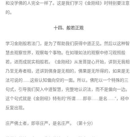
和没学佛的人完全一样了。这是我
们学习《金刚经》时特别要注意
的。
十四、般若正观
学习金刚般若法门，是为了帮助我们获
得中道正见。然后以这种智
慧去观察世界，
观察每个事物。在如理如法的观察中修习观
照般
若，进而成就实相般若。《金刚经》从
发菩提心开始，讲到无我相
乃至无寿者相，
还讲到佛身是无相的，佛果是无所得的，如
来是无
法可说的......这些认知偏向空的一
面。所以，佛陀以一个特殊的三
句式，引导
我们契入中道智慧，完整地认识法，而不是
偏向一边。
这个句式就是《金刚经》特有的“所
谓......即非......是名......”，经中
反复出现。
庄严佛土者，即非庄严，是名庄严。
（第十分）