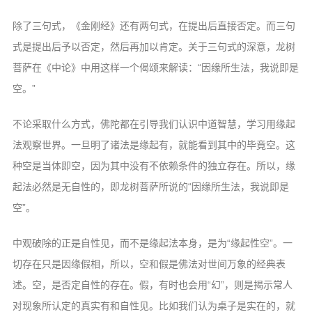
除了三句式，《金刚经》还有两句式，
在提出后直接否定。而三句
式是提出后予以
否定，然后再加以肯定。关于三句式的深意，
龙树
菩萨在《中论》中用这样一个偈颂来解
读：“因缘所生法，我说即是
空。”
不论采取什么方式，佛陀都在引导我们
认识中道智慧，学习用缘起
法观察世界。一
旦明了诸法是缘起有，就能看到其中的毕竟
空。这
种空是当体即空，因为其中没有不依
赖条件的独立存在。所以，缘
起法必然是无
自性的，即龙树菩萨所说的“因缘所生法，
我说即是
空”。
中观破除的正是自性见，而不是缘起法
本身，是为“缘起性空”。一
切存在只是因
缘假相，所以，空和假是佛法对世间万象的
经典表
述。空，是否定自性的存在。假，有
时也会用“幻”，则是揭示常人
对现象所认
定的真实有和自性见。比如我们认为桌子是
实在的，就