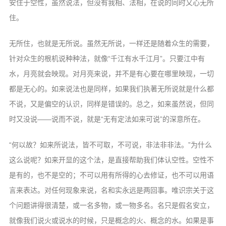
安住于空性，虽然说法，但没
有我相、法相，在说的同时又心无所
住。
无所住，也就是无所说。虽然无所说，
一样还是随着众生的需要，
针对众生的根机
说种种法，就像“千江有水千江月”。只要
江中有
水，月亮就会映现。对月亮来说，并
不是有心要在哪里映现，一切
都是无心的。
如来说法也是同样，如果我们执著无所说就
是什么都
不说，又是偏空的认识，同样是错
误的。总之，如来虽然说，但同
时又没说——
说而不说，就是“无有定法如来可说”的深
意所在。
“何以故？如来所说法，皆不可取，不
可说，非法非非法。”为什么
这么说呢？如
来开显的这个法，是直接帮助我们体认空性。
空性不
是有的，也不是空的；不可以用有所
得的心去修证，也不可以用语
言来表达。对
任何现象来说，名和实永远是两回事。
唯识
宗关于这
个问题讲得很清楚，或一名多物，
或一物多名。名只是假名安立，
就像我们说
火或说水的时候，只是概念的火、概念的水。
如果是事