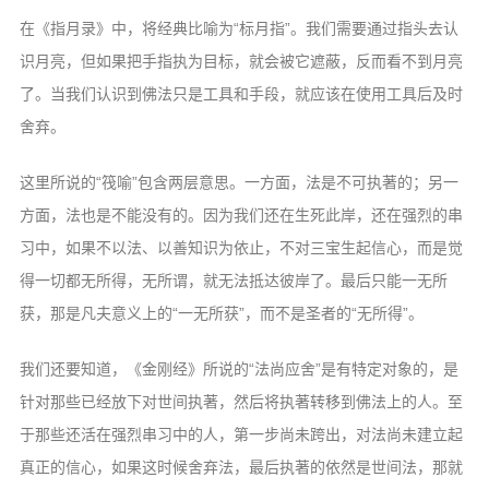
在《指月录》中，将经典比喻为“标月
指”。我们需要通过指头去认
识月亮，但如
果把手指执为目标，就会被它遮蔽，反而看
不到月亮
了。当我们认识到佛法只是工具和
手段，就应该在使用工具后及时
舍弃。
这里所说的“筏喻”包含两层意思。一
方面，法是不可执著的；另一
方面，法也是
不能没有的。因为我们还在生死此岸，还在
强烈的串
习中，如果不以法、以善知识为依
止，不对三宝生起信心，而是觉
得一切都无
所得，无所谓，就无法抵达彼岸了。最后只
能一无所
获，那是凡夫意义上的“一无所获”，
而不是圣者的“无所得”。
我们还要知道，《金刚经》所说的“法
尚应舍”是有特定对象的，是
针对那些已经
放下对世间执著，然后将执著转移到佛法上
的人。至
于那些还活在强烈串习中的人，第
一步尚未跨出，对法尚未建立起
真正的信心，
如果这时候舍弃法，最后执著的依然是世间
法，那就