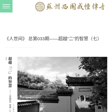
新闻动态
西园动态
法事活动
《人世间》 总第033期——超越“二”的智慧（七）
交流往来
三风建设
寺院管理
戒幢春秋
档案管理
道风建设
法音宣流