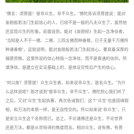
“佛言：须菩提！彼非众生，非不众生。”佛陀告诉须菩提说：能对
金刚般若法门生起信心的人，已经不是一般的凡夫众生了，虽然他
还显现众生的形象。前面说到，能对《金刚经》生起一念净信者，
“当知是人不于一佛、二佛、三四五佛而种善根，已
于无量千万佛所
种诸善根”。这就说明，能
对金刚般若法门生起信心，要具备深厚的
福
德资粮。这里所说的信心特指一念净信，而
不是普通的信仰。所
谓净信，是建立在实证
基础上的，是体证空性后产生的信心。
“何以故？须菩提！众生众生者，如来
说非众生，是名众生。”为什
么这样说呢？
刚才说到“彼非众生，非不众生”，佛陀担
心我们听了
之后，又对“众生”生起执著，
再次告诫我们：这个“众生”也是因缘假
相，
和万法的本质一样，是无自性空的。所以如
来说“非众生”，只
是安立众生这个名称而
已。总之，不论诸佛还是众生，不论世界
还
是万法，都是从世俗谛的角度而言。相对众
生，说有佛，有菩