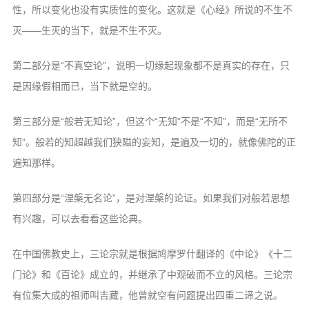
性，所以变化也没有实质性的变化。
这就是《心经》所说的不生不
灭——生灭的
当下，就是不生不灭。
第二部分是“不真空论”，说明一切缘
起现象都不是真实的存在，只
是因缘假相而
已，当下就是空的。
第三部分是“般若无知论”，但这个“无
知”不是“不知”，而是“无所不
知”。般
若的知超越我们狭隘的妄知，是遍及一切的，
就像佛陀的正
遍知那样。
第四部分是“涅槃无名论”，是对涅槃
的论证。如果我们对般若思想
有兴趣，可以
去看看这些论典。
在中国佛教史上，三论宗就是根据鸠摩
罗什翻译的《中论》《十二
门论》和《百论》
成立的，并继承了中观破而不立的风格。三
论宗
有位集大成的祖师叫吉藏，他曾就空有
问题提出四重二谛之说。