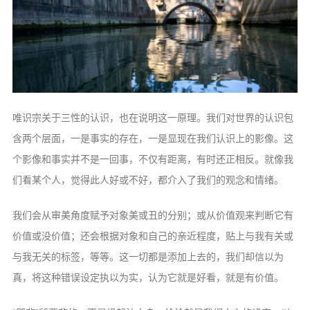
唯识宗关于三性的认识，也在说明这一
原理。我们对世界的认识包
含两个层面，一
是事实的存在，一是显现在我们认识上的影
像。这
个影像和事实并不是一回事，不仅有
距离，有时还正相反。就像我
们看某个人，
觉得此人好或不好，都介入了我们的观念和
情绪。
我们会从审美角度赋予对象美或丑的
分别；或从价值观来判断它有
价值或没价
值；还会根据对象和自己的亲近程度，贴
上与我有关或
与我无关的标签，等等。这
一切都是添加上去的，我们却信以为
真，
将这种错误设定执以为实，认为它就是好
看，就是有价值。