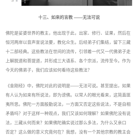
音频视频
弘法书籍
十三、如来的言教
——无法可说
助印功德
佛陀是娑婆世界的教主，他出现于此，
出家、修行、证果，然后在
弘法活动
恒河两岸以音声
宣说法要，教化众生。后经弟子们集结，留
下三藏
西园法讯
十二部经典。这些教法在世间的流传，
引领着一代又一代佛弟子走
皈依斋戒
上解脱道和菩提
道，并形成三大语系、各个宗派，流传至今。
作为
今天的佛弟子，我们应该如何看待这些
教法？
义工家园
观世音热线
《金刚经》中，佛陀对此的说明是——
无法可说。甚至提出，如果
菩提静修营
有人认为如来
有所说法，即为谤佛。以常人的眼光看来，
这简直匪
观自在禅修营
夷所思。佛陀一方面殷勤说法，
一方面又否定这些说法，不是自相
矛盾吗？
对于这样一种观点，我们又该如何理解？
如果佛陀没有说
教理研究
法，三藏从何而来？如果
佛陀确实说过那么多法，为什么又亲口
学报论集
否
定？这么做的意义究竟何在？我想，没有
一个其他宗教的教主会