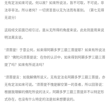
无有定法如来可
说。何以故？如来所说法，皆不可取，不可
说，非
法非非法。所以者何？一切贤圣皆以
无为法而有差别。（第七无得
无说分）
这段经文前面已经引过，是从无所得的
角度来说，此处则是用来说
明法离言说。
“须菩提！于意云何，如来得阿耨多罗
三藐三菩提耶？如来有所说法
耶？”佛陀问
须菩提说：在你的认识中，如来得到阿耨多
罗三藐三菩
提了吗？如来有所说法吗？
“须菩提言：如我解佛所说义，无有定
法名阿耨多罗三藐三菩提，亦
无有定法如来
可说。”须菩提不愧是解空第一的圣者，所
以回答说：
根据我理解的佛陀所说的法义，
阿耨多罗三藐三菩提并不以特定形
式存在，
也没有什么特定的法是如来想要说的。