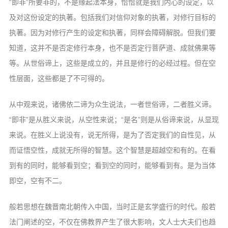
“即非”所要非的，不是缘起法本身，
恰恰就是我们内心的设定，以
及对这份设定
的执著。包括我们对信仰对象的执著，对修
行目标的
执著。因为对修行产生的设定和执
著，同样会障碍解脱。但我们要
知道，这并
不是否定修行本身，也不是否定行菩萨道、
成就佛果等
等。从世俗谛上，这些是成立的，
并且是修行的必经过程。但在空
性层面，这
些都是了不可得的。
从中观来说，诸佛依二谛为众生说法，
一者世俗谛，二者胜义谛。
“即非”是从胜
义来说，从空性来说；“是名”则是从俗谛
来说，从显现
来说。在胜义上说没有，说无
所得，是为了否定我们的自性见，从
而证悟
空性，成就无所得的智慧。这个智慧是超越
空和有的。在看
到有的同时，能够看到空；
看到空的同时，能够看到有。是为当体
即空，
空有不二。
般若思想在魏晋南北朝传入中国，当时
正是玄学盛行的时代。般若
法门阐述的空，
不仅在佛教界产生了很大影响，文人士大夫
们也趋