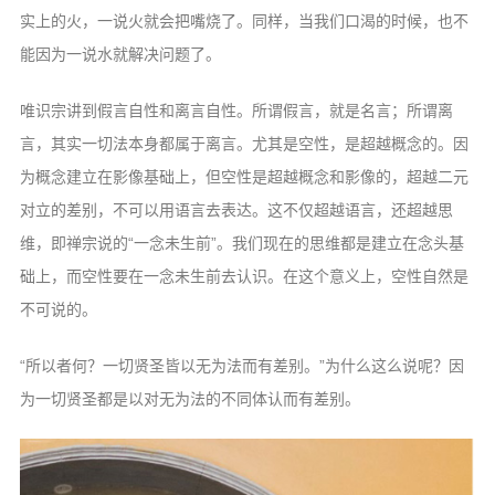
实上的火，一说火就会把嘴烧了。
同样，当我们口渴的时候，也不
能因为一说
水就解决问题了。
唯识宗讲到假言自性和离言自性。所谓
假言，就是名言；所谓离
言，其实一切法本
身都属于离言。尤其是空性，是超越概念的。
因
为概念建立在影像基础上，但空性是超越
概念和影像的，超越二元
对立的差别，不可
以用语言去表达。这不仅超越语言，还超越
思
维，即禅宗说的“一念未生前”。我们现
在的思维都是建立在念头基
础上，而空性要
在一念未生前去认识。在这个意义上，空性
自然是
不可说的。
“所以者何？一切贤圣皆以无为法而有
差别。”为什么这么说呢？因
为一切贤圣都
是以对无为法的不同体认而有差别。