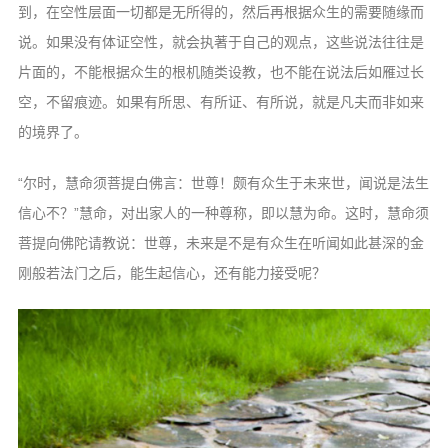
到，在空性层面一切都是无所得的，
然后再根据众生的需要随缘而
说。如果没有
体证空性，就会执著于自己的观点，这些说
法往往是
片面的，不能根据众生的根机随类
设教，也不能在说法后如雁过长
空，不留痕
迹。如果有所思、有所证、有所说，就是凡
夫而非如来
的境界了。
“尔时，慧命须菩提白佛言：世尊！颇
有众生于未来世，闻说是法生
信心不？”慧
命，对出家人的一种尊称，即以慧为命。这
时，慧命须
菩提向佛陀请教说：世尊，未来是不是有众生在听闻如此甚深的金
刚般若法门之后，能生起信心，还有能力接受呢？