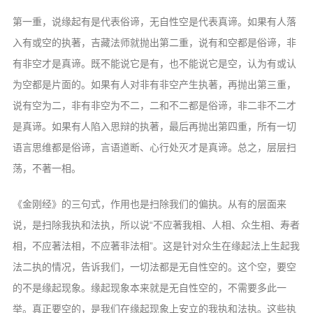
第一重，说缘起有是代表俗谛，无自性
空是代表真谛。如果有人落
入有或空的执著，
吉藏法师就抛出第二重，说有和空都是俗谛，
非
有非空才是真谛。既不能说它是有，也不
能说它是空，认为有或认
为空都是片面的。
如果有人对非有非空产生执著，再抛出第三
重，
说有空为二，非有非空为不二，二和不
二都是俗谛，非二非不二才
是真谛。如果有
人陷入思辩的执著，最后再抛出第四重，所
有一切
语言思维都是俗谛，言语道断、心行
处灭才是真谛。总之，层层扫
荡，不著一相。
《金刚经》的三句式，作用也是扫除我
们的偏执。从有的层面来
说，是扫除我执和
法执，所以说“不应著我相、人相、众生相、
寿者
相，不应著法相，不应著非法相”。这
是针对众生在缘起法上生起我
法二执的情
况，告诉我们，一切法都是无自性空的。这
个空，要空
的不是缘起现象。缘起现象本来
就是无自性空的，不需要多此一
举。真正要
空的，是我们在缘起现象上安立的我执和法
执。这些执