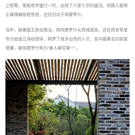
之若鹜，使般若学盛行一时，出现了
六家七宗的盛况。但国人能够
正确理解般若
思想，还应归功于鸠摩罗什。
当年，姚秦国王崇信佛法，把鸠摩罗什
从西域请来，还在西安草堂
寺为他成立译经
团体，网罗了很多出色的人才。其中最著名
的就是
僧肇，被鸠摩罗什称为“秦人解空第
一”。