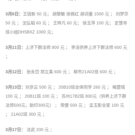
音频视频
弘法书籍
3月6日：
王锐新 50 元； 胡黎敏 徐佩红 胡词量 1500 元 ； 刘梦莎
助印功德
50 元 ； 沈弘韬 60 元 ； 王梓凡 60 元； 徐玉萍 100 元； 定慧寺
班小组DHSBXZ 1000 元；
弘法活动
3月11日：
上济下群法师 800 元 ； 李洁供养上济下群法师 600 元
西园法讯
；
皈依斋戒
义工家园
3月12日：
张永岱 郑立美 600 元 ； 柳市21A02班 600 元 ；
观世音热线
3月13日：
刘京云 500 元 ； 20B10班全体同学 260 元 ； 梅楚瑶
菩提静修营
100 元 ； 20B11班 100 元 ； 苏州17B2班 800元（供养上济下群
观自在禅修营
法师500元，助印300元） ； 常健 500 元 ； 孟玉影全家 100 元
教理研究
； 21A02班 300 元 ；
学报论集
3月17日：
法武 200 元 ；