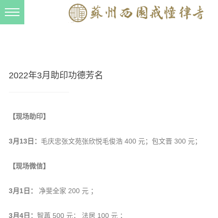
新闻动态
西园动态
法事活动
2022年3月助印功德芳名
交流往来
三风建设
【现场助印】
寺院管理
3月13日：
毛庆忠张文苑张欣悦毛俊浩 400 元；包文晋 300 元；
戒幢春秋
档案管理
【现场微信】
道风建设
3月1日：
净斐全家 200 元 ；
法音宣流
3月4日：
智苒 500 元； 法居 100 元 ；