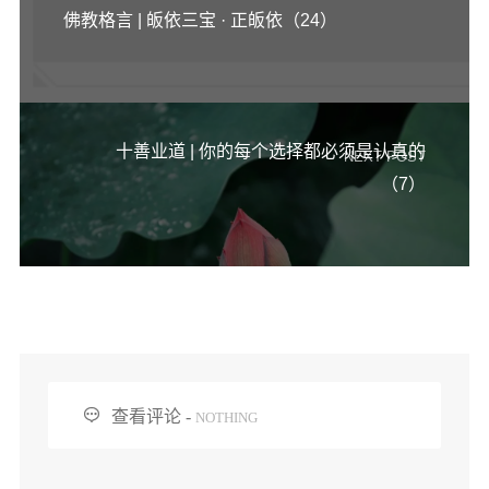
佛教格言 | 皈依三宝 · 正皈依（24）
十善业道 | 你的每个选择都必须是认真的
NEXT POST
（7）

查看评论 -
NOTHING