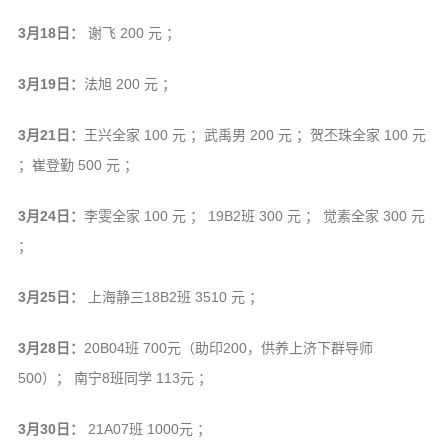
信息公告
3月18日：
谢飞 200 元 ；
戒幢论坛
3月19日：
法旭 200 元 ；
寺院巡览
活动记录
3月21日：
王兴全家 100 元 ；武禹男 200 元 ；贺丕珠全家 100 元
西园风光
；崔登勤 500 元 ；
下院风采
3月24日：
李雯全家 100 元 ； 19B2班 300 元 ； 觉素全家 300 元
搜索
；
3月25日：
上海静三18B2班 3510 元 ；
3月28日：
20B04班 700元（助印200，供养上济下群导师
500）； 南宁8班同学 113元 ；
3月30日：
21A07班 1000元 ；