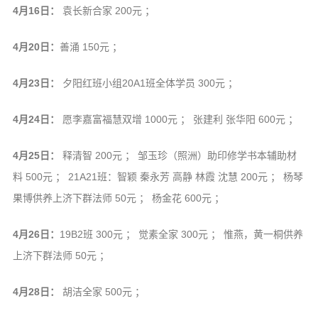
信息公告
4月16日：
袁长新合家 200元 ；
戒幢论坛
4月20日：
善涌 150元 ；
寺院巡览
4月23日：
夕阳红班小组20A1班全体学员 300元 ；
活动记录
西园风光
4月24日：
愿李嘉富福慧双增 1000元 ； 张建利 张华阳 600元 ；
下院风采
4月25日：
释清智 200元 ； 邹玉珍（照洲）助印修学书本辅助材
搜索
料 500元 ； 21A21班：智颖 秦永芳 高静 林霞 沈慧 200元 ； 杨琴
果博供养上济下群法师 50元 ； 杨金花 600元 ；
4月26日：
19B2班 300元 ； 觉素全家 300元 ； 惟燕，黄一桐供养
上济下群法师 50元 ；
4月28日：
胡洁全家 500元 ；