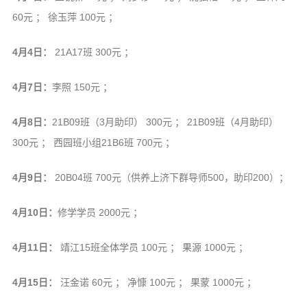
音频视频
60元 ； 徐玉萍 100元 ；
弘法书籍
助印功德
4月4日：
21A17班 300元 ；
弘法活动
4月7日：
李照 150元 ；
西园法讯
4月8日：
21B09班（3月助印） 300元 ； 21B09班（4月助印）
皈依斋戒
300元 ； 西园班小组21B6班 700元 ；
义工家园
4月9日：
20B04班 700元（供养上济下群导师500，助印200）；
观世音热线
菩提静修营
4月10日：
修学学员 2000元 ；
观自在禅修营
4月11日：
靖江15班全体学员 100元 ； 果源 1000元 ；
教理研究
4月15日：
汪金诺 60元 ； 净慷 100元 ； 果蒙 1000元 ；
学报论集