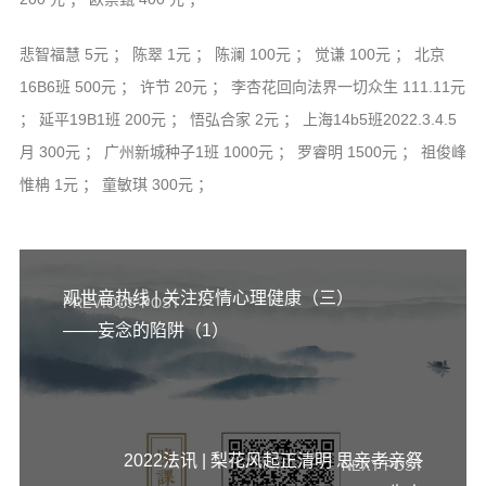
悲智福慧 5元 ； 陈翠 1元 ； 陈澜 100元 ； 觉谦 100元 ； 北京
16B6班 500元 ； 许节 20元 ； 李杏花回向法界一切众生 111.11元
； 延平19B1班 200元 ； 悟弘合家 2元 ； 上海14b5班2022.3.4.5
月 300元 ； 广州新城种子1班 1000元 ； 罗睿明 1500元 ； 祖俊峰
惟柟 1元 ； 童敏琪 300元 ；
观世音热线 | 关注疫情心理健康（三）
PREVIOUS POST
——妄念的陷阱（1）
2022法讯 | 梨花风起正清明 思亲孝亲祭
NEXT POST