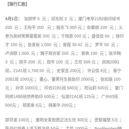
【银行汇款】
4月1日：
张顾怀 5 元 ；邱东旺 2 元 ；厦门考亭21B2助印经书
200 元 ；王怡平 200 元 ；殷东飞 300 元 ；俞春娅 100 元 ；义
参为吴树荣黄菊菊吴 300 元 ；于晓渺 500 元 ；盛佳佳 50 ；徐印
才 100 元 ；张青坂 1,000 元 ；曾霞 30.42 元 ； 罗平 50 元 ；
卢诗颐 1,000 元 ；魏子观合家 200 元 ； 曾爽 100 元 ；张华梅
3 元 ；观平 200 元 ；观岑 100 元 ；王珍 500 元 ； 凤岗20B1
班，21A1班 1,768.50 元 ； 史家丞 200元 ； 许云佳 8元 ； 泰宁
20B1班 1000元 ； 董心、董霁月生辰助印 2000元 ； 张如瑜 100
元 ； 孙洪 1000元 ； 印合21B1班 560元 ； 阳汕莉 500元 ； 厦门
同修14B8班供养助印 600元 ； 仙游21A1班 125元 ； 广州43班
500元 ； 郑家香 6元 ； 揭美华 200元 ；
邵芬波 100元 ； 姜明全家祝愿正法久住 300元 ； 悲智福慧 5元 ；
陈益红供养上济下群法师 50元 ； 孟哲 1000元 ； NonResident韩