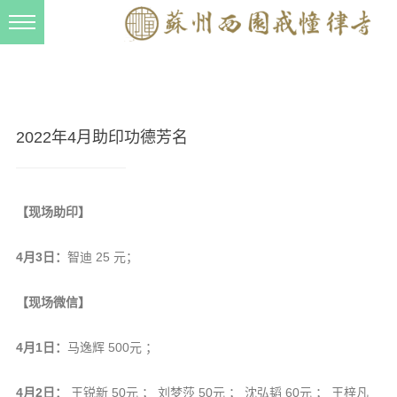
新闻动态
西园动态
法事活动
2022年4月助印功德芳名
交流往来
三风建设
【现场助印】
寺院管理
4月3日：
智迪 25 元；
戒幢春秋
档案管理
【现场微信】
道风建设
4月1日：
马逸辉 500元 ；
法音宣流
4月2日：
王锐新 50元 ； 刘梦莎 50元 ； 沈弘韬 60元 ； 王梓凡