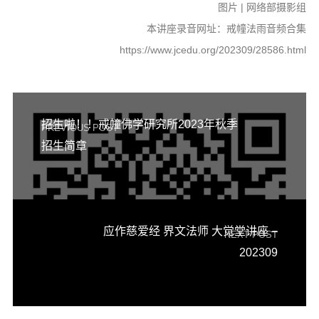
图片 | 网络部摄影组
本讲座录音网址：戒幢法雨音频合集
https://www.jcedu.org/202309/28586.html
招生啦！！戒幢佛学研究所2023年秋季
PREVIOUS POST
招生简章
应作慈爱经 界文法师 大觉堂讲座 –
NEXT POST
202309