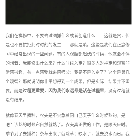
我们在禅修中，不要去试图抓什么或者创造什么——这就是贪，但
是也不要抗拒此时时刻的发生——那就是嗔。这些是我们在正念修
习中经常出现的一些问题。有的人观腹部起伏的时候，他就会不停
的想着：我能修出什么来？什么时候入定？很多人对禅定和观智非
常感兴趣，有一点感受就来问师父：我是不是入定了？这个是第几
个观智？那就说明你非常想得到一个成果，但是实际上结果并不重
要，而是
过程更重要，因为我们永远都是活在过程里
，没有过程就
没有结果。
就像春天里播种，农夫是不会急着问自己麦子什么时候熟的，是
吧？该熟的时候它自然就熟了。农夫真正做的工作，是顺天应时。
季节到了去播种；杂草出来了就除草；缺水了，就去浇水而已。我