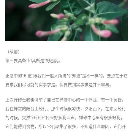
信息公告
戒幢论坛
寺院巡览
活动记录
西园风光
（续前）
下院风采
第三要具备“如其所是”的态度。
搜索
正念中的“知道”跟我们一般人所讲的“知道”是不一样的，要点在于它
要求我们尽可能的实事求是。但要做到实事求是并不容易。
上次禅修营我也例举了自己在禅修中心的一个体验：有一个黄昏，
我在禅堂的阳台上经行，那个时候很凉快，夕阳西下。在来回经行
的时候，突然“汪汪汪”传来好多狗叫声。禅修中心里有很多野狗，
它们能得到食物，所以它们聚集了很多，不知道什么原因，它们开