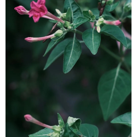
音频视频
弘法书籍
助印功德
弘法活动
西园法讯
皈依斋戒
义工家园
观世音热线
菩提静修营
观自在禅修营
教理研究
学报论集