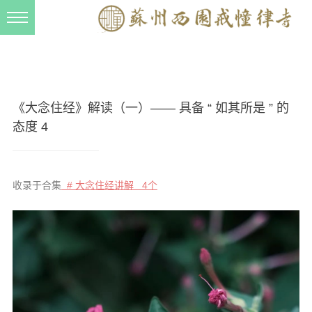
新闻动态
西园动态
法事活动
《大念住经》解读（一）—— 具备 “ 如其所是 ” 的
交流往来
态度 4
三风建设
寺院管理
收录于合集
# 大念住经讲解 4个
戒幢春秋
档案管理
道风建设
法音宣流