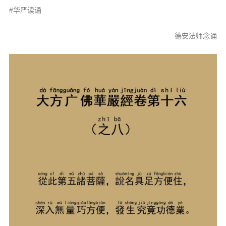
信息公告
#华严读诵
戒幢论坛
德安法师念诵
寺院巡览
活动记录
西园风光
下院风采
搜索