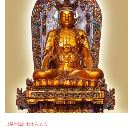
音频视频
弘法书籍
助印功德
弘法活动
西园法讯
皈依斋戒
义工家园
观世音热线
菩提静修营
观自在禅修营
教理研究
《华严经》卷十六之八
学报论集