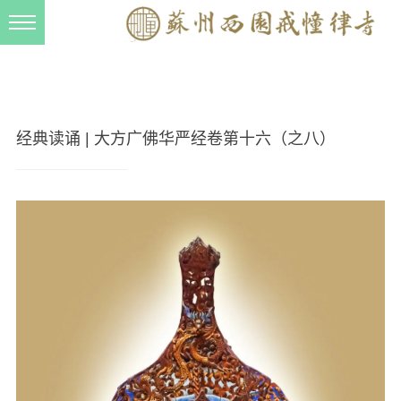
新闻动态
西园动态
法事活动
经典读诵 | 大方广佛华严经卷第十六（之八）
交流往来
三风建设
寺院管理
戒幢春秋
档案管理
道风建设
法音宣流