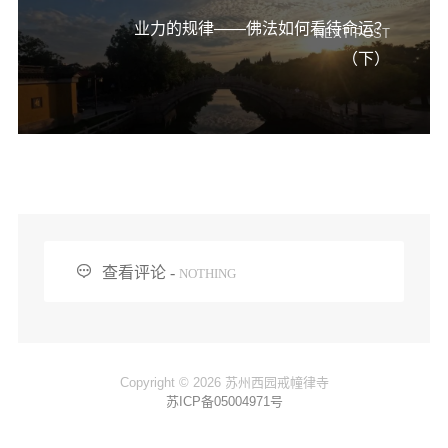
业力的规律——佛法如何看待命运？
NEXT POST
（下）

查看评论 -
NOTHING
Copyright © 2026 苏州西园戒幢律寺
苏ICP备05004971号