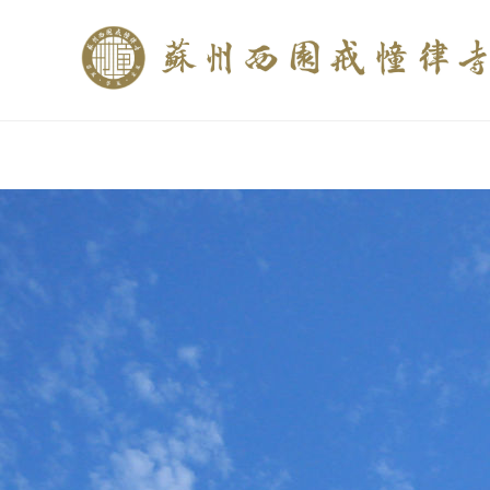
if (is_home()){ //这里描述在前******* $description = "西园寺和研究所发布
$description = category_description(); } elseif (is_tag()){ $keywords = s
trim(strip_tags($description)); ?>