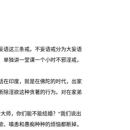
妄语这三条戒。不妄语戒分为大妄语
，单独讲一堂课一个小时不邪淫戒，
括在印度，就是在佛陀的时代，出家
断除淫欲这种贪著的行为。对在家弟
大师，你们能不能结婚？”我们说出
欲、嗔恚和愚痴种种的烦恼都断掉，