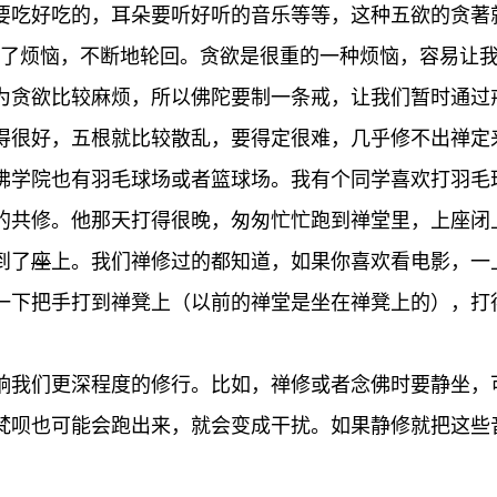
要吃好吃的，耳朵要听好听的音乐等等，这种五欲的贪著
不了烦恼，不断地轮回。贪欲是很重的一种烦恼，容易让
为贪欲比较麻烦，所以佛陀要制一条戒，让我们暂时通过
得很好，五根就比较散乱，要得定很难，几乎修不出禅定
佛学院也有羽毛球场或者篮球场。我有个同学喜欢打羽毛
的共修。他那天打得很晚，匆匆忙忙跑到禅堂里，上座闭
到了
座
上。我们禅修过的都知道，如果你喜欢看电影，一
一下把手打到禅凳上（以前的禅堂是坐在禅凳上的），打
响我们更深程度的修行。比如，禅修或者念佛时要静坐，
梵呗也可能会跑出来，就会变成干扰。如果静修就把这些