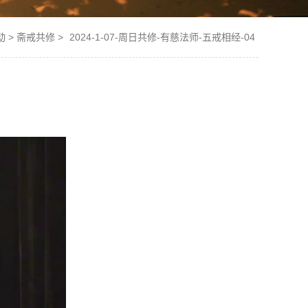
动
>
斋戒共修
>
2024-1-07-周日共修-有慈法师-五戒相经-04