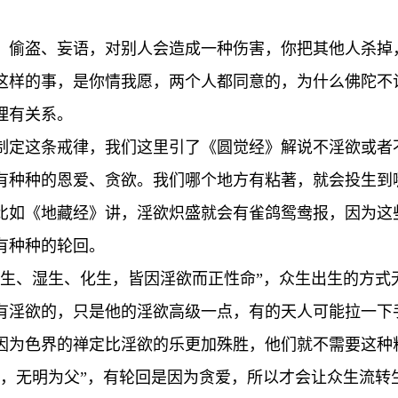
、偷盗、妄语，对别人会造成一种伤害，你把其他人杀掉
这样的事，是你情我愿，两个人都同意的，为什么佛陀不
理有关系。
制定这条戒律，我们这里引了《圆觉经》解说不淫欲或者
有种种的恩爱、贪欲。我们哪个地方有粘著，就会投生到
比如《地藏经》讲，淫欲炽盛就会有雀鸽鸳鸯报，因为这
有种种的轮回。
胎生、湿生、化生，皆因淫欲而正性命”，众生出生的方式
有淫欲的，只是他的淫欲高级一点，有的天人可能拉一下
因为色界的禅定比淫欲的乐更加殊胜，他们就不需要这种
，无明为父”，有轮回是因为贪爱，所以才会让众生流转