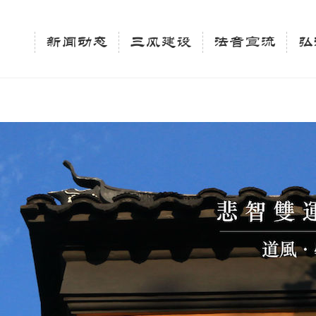
相关新闻法讯的官方平台"; $keywords = "西园寺，佛教,佛学院，法讯，心理咨询"; } elseif 
ingle_tag_title('', false); $description = tag_description(); } $keywords 
新闻动态
三风建设
法音宣流
弘