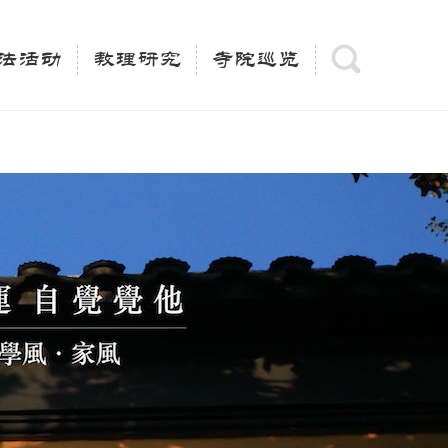
(is_category()){ $keywords = single_cat_title('', false);
= trim(strip_tags($keywords)); $description =
法活动
教理研究
寺院巡览