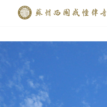
if (is_home()){ //这里描述在前******* $description = "西园寺和研究所发布
$description = category_description(); } elseif (is_tag()){ $keywords = s
trim(strip_tags($description)); ?>