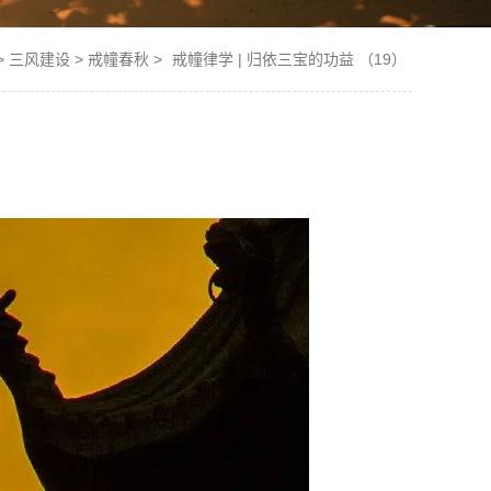
>
三风建设
>
戒幢春秋
>
戒幢律学 | 归依三宝的功益 （19）