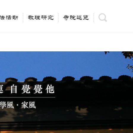
(is_category()){ $keywords = single_cat_title('', false);
= trim(strip_tags($keywords)); $description =
法活动
教理研究
寺院巡览