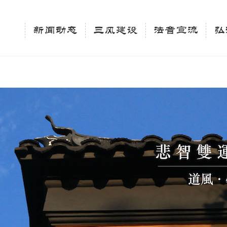
相关新闻法讯的官方平台"; $keywords = "西园寺，佛教,佛学院，法讯，心理咨询"; } elseif 
ingle_tag_title('', false); $description = tag_description(); } $keywords 
新闻动态
三风建设
法音宣流
弘