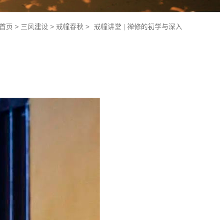
首页
>
三风建设
>
戒幢春秋
>
戒幢讲堂 | 禅修的初学与深入