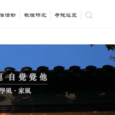
(is_category()){ $keywords = single_cat_title('', false);
= trim(strip_tags($keywords)); $description =
法活动
教理研究
寺院巡览