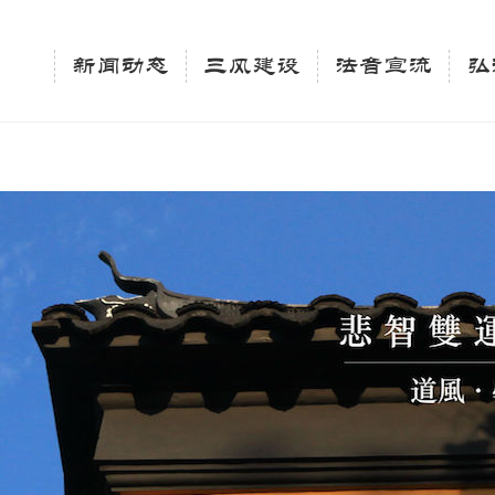
相关新闻法讯的官方平台"; $keywords = "西园寺，佛教,佛学院，法讯，心理咨询"; } elseif 
ingle_tag_title('', false); $description = tag_description(); } $keywords 
新闻动态
三风建设
法音宣流
弘