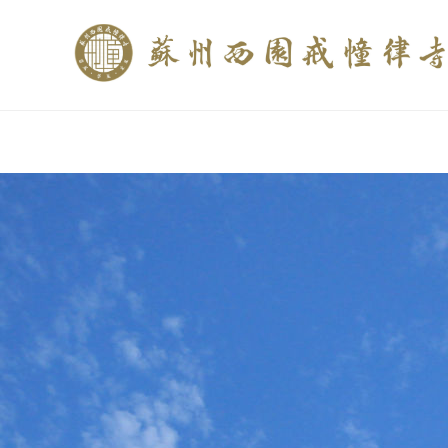
if (is_home()){ //这里描述在前******* $description = "西园寺和研究所发布
$description = category_description(); } elseif (is_tag()){ $keywords = s
trim(strip_tags($description)); ?>