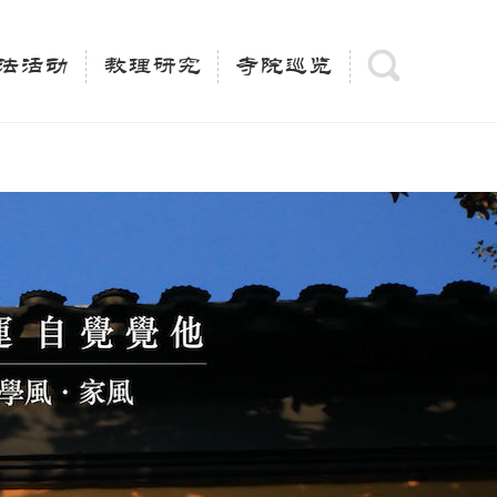
(is_category()){ $keywords = single_cat_title('', false);
= trim(strip_tags($keywords)); $description =
法活动
教理研究
寺院巡览