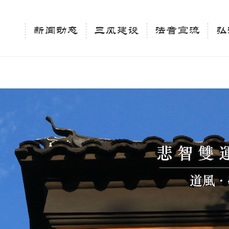
相关新闻法讯的官方平台"; $keywords = "西园寺，佛教,佛学院，法讯，心理咨询"; } elseif 
ingle_tag_title('', false); $description = tag_description(); } $keywords 
新闻动态
三风建设
法音宣流
弘