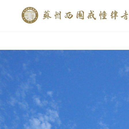
if (is_home()){ //这里描述在前******* $description = "西园寺和研究所发布
$description = category_description(); } elseif (is_tag()){ $keywords = s
trim(strip_tags($description)); ?>